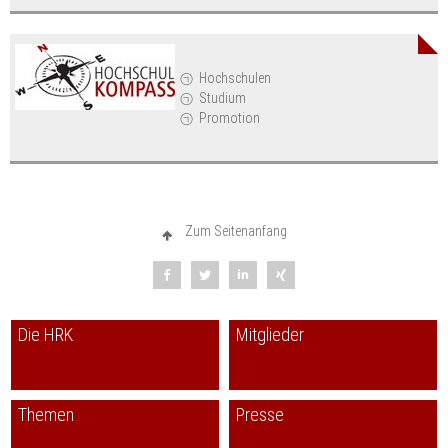
Hochschulen
Studium
Promotion
Zum Seitenanfang
Die HRK
Mitglieder
Themen
Presse