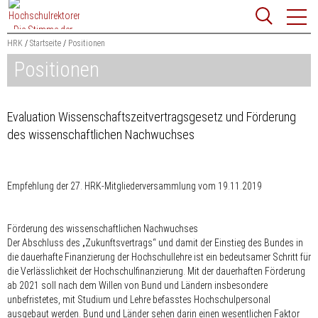
Zum
Websit
Content
springen
HRK
Startseite
Positionen
Positionen
Suchbegriff
Suchen
Evaluation Wissenschaftszeitvertragsgesetz und Förderung
des wissenschaftlichen Nachwuchses
Empfehlung der 27. HRK-Mitgliederversammlung vom 19.11.2019
Förderung des wissenschaftlichen Nachwuchses
Der Abschluss des „Zukunftsvertrags“ und damit der Einstieg des Bundes in
die dauerhafte Finanzierung der Hochschullehre ist ein bedeutsamer Schritt für
die Verlässlichkeit der Hochschulfinanzierung. Mit der dauerhaften Förderung
ab 2021 soll nach dem Willen von Bund und Ländern insbesondere
unbefristetes, mit Studium und Lehre befasstes Hochschulpersonal
ausgebaut werden. Bund und Länder sehen darin einen wesentlichen Faktor