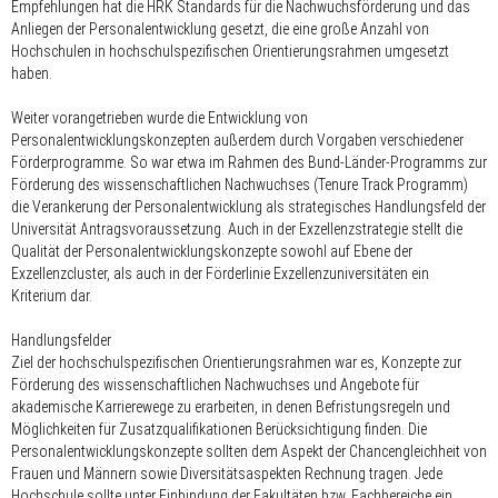
Empfehlungen hat die HRK Standards für die Nachwuchsförderung und das
Anliegen der Personalentwicklung gesetzt, die eine große Anzahl von
Hochschulen in hochschulspezifischen Orientierungsrahmen umgesetzt
haben.
Weiter vorangetrieben wurde die Entwicklung von
Personalentwicklungskonzepten außerdem durch Vorgaben verschiedener
Förderprogramme. So war etwa im Rahmen des Bund-Länder-Programms zur
Förderung des wissenschaftlichen Nachwuchses (Tenure Track Programm)
die Verankerung der Personalentwicklung als strategisches Handlungsfeld der
Universität Antragsvoraussetzung. Auch in der Exzellenzstrategie stellt die
Qualität der Personalentwicklungskonzepte sowohl auf Ebene der
Exzellenzcluster, als auch in der Förderlinie Exzellenzuniversitäten ein
Kriterium dar.
Handlungsfelder
Ziel der hochschulspezifischen Orientierungsrahmen war es, Konzepte zur
Förderung des wissenschaftlichen Nachwuchses und Angebote für
akademische Karrierewege zu erarbeiten, in denen Befristungsregeln und
Möglichkeiten für Zusatzqualifikationen Berücksichtigung finden. Die
Personalentwicklungskonzepte sollten dem Aspekt der Chancengleichheit von
Frauen und Männern sowie Diversitätsaspekten Rechnung tragen. Jede
Hochschule sollte unter Einbindung der Fakultäten bzw. Fachbereiche ein