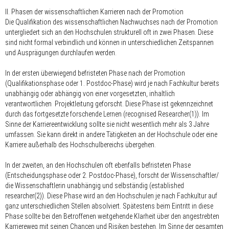
II. Phasen der wissenschaftlichen Karrieren nach der Promotion
Die Qualifikation des wissenschaftlichen Nachwuchses nach der Promotion
untergliedert sich an den Hochschulen strukturell oft in zwei Phasen. Diese
sind nicht formal verbindlich und können in unterschiedlichen Zeitspannen
und Ausprägungen durchlaufen werden.
In der ersten überwiegend befristeten Phase nach der Promotion
(Qualifikationsphase oder 1. Postdoc-Phase) wird je nach Fachkultur bereits
unabhängig oder abhängig von einer vorgesetzten, inhaltlich
verantwortlichen Projektleitung geforscht. Diese Phase ist gekennzeichnet
durch das fortgesetzte forschende Lernen (recognised Researcher(1)). Im
Sinne der Karriereentwicklung sollte sie nicht wesentlich mehr als 3 Jahre
umfassen. Sie kann direkt in andere Tätigkeiten an der Hochschule oder eine
Karriere außerhalb des Hochschulbereichs übergehen.
In der zweiten, an den Hochschulen oft ebenfalls befristeten Phase
(Entscheidungsphase oder 2. Postdoc-Phase), forscht der Wissenschaftler/
die Wissenschaftlerin unabhängig und selbständig (established
researcher(2)). Diese Phase wird an den Hochschulen je nach Fachkultur auf
ganz unterschiedlichen Stellen absolviert. Spätestens beim Eintritt in diese
Phase sollte bei den Betroffenen weitgehende Klarheit über den angestrebten
Karriereweg mit seinen Chancen und Risiken bestehen. Im Sinne der gesamten