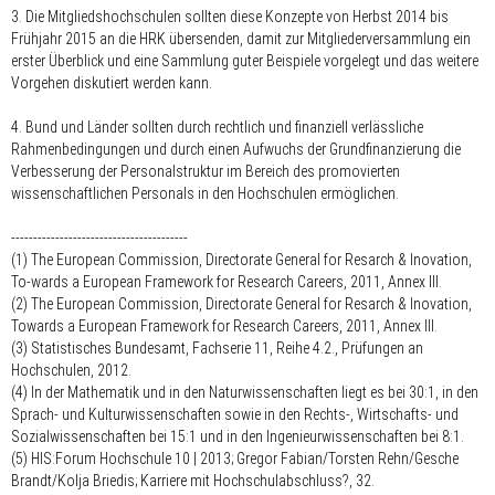
3. Die Mitgliedshochschulen sollten diese Konzepte von Herbst 2014 bis
Frühjahr 2015 an die HRK übersenden, damit zur Mitgliederversammlung ein
erster Überblick und eine Sammlung guter Beispiele vorgelegt und das weitere
Vorgehen diskutiert werden kann.
4. Bund und Länder sollten durch rechtlich und finanziell verlässliche
Rahmenbedingungen und durch einen Aufwuchs der Grundfinanzierung die
Verbesserung der Personalstruktur im Bereich des promovierten
wissenschaftlichen Personals in den Hochschulen ermöglichen.
----------------------------------------
(1) The European Commission, Directorate General for Resarch & Inovation,
To-wards a European Framework for Research Careers, 2011, Annex III.
(2) The European Commission, Directorate General for Resarch & Inovation,
Towards a European Framework for Research Careers, 2011, Annex III.
(3) Statistisches Bundesamt, Fachserie 11, Reihe 4.2., Prüfungen an
Hochschulen, 2012.
(4) In der Mathematik und in den Naturwissenschaften liegt es bei 30:1, in den
Sprach- und Kultur­wissenschaften sowie in den Rechts-, Wirtschafts- und
Sozial­wissenschaften bei 15:1 und in den Ingenieur­wissenschaften bei 8:1.
(5) HIS:Forum Hochschule 10 | 2013; Gregor Fabian/Torsten Rehn/Gesche
Brandt/Kolja Briedis; Karriere mit Hochschulabschluss?, 32.