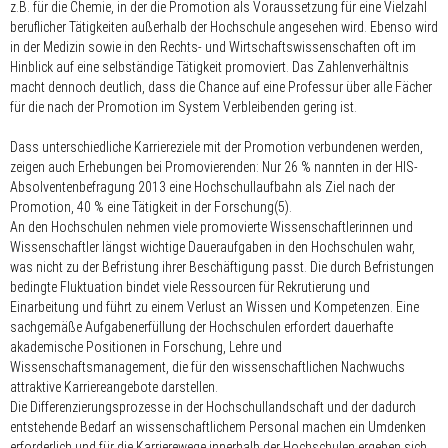
z.B. für die Chemie, in der die Promotion als Voraussetzung für eine Vielzahl
beruflicher Tätigkeiten außerhalb der Hochschule angesehen wird. Ebenso wird
in der Medizin sowie in den Rechts- und Wirtschafts­wissenschaften oft im
Hinblick auf eine selbständige Tätigkeit promoviert. Das Zahlenverhältnis
macht dennoch deutlich, dass die Chance auf eine Professur über alle Fächer
für die nach der Promotion im System Verbleibenden gering ist.
Dass unterschiedliche Karriereziele mit der Promotion verbundenen werden,
zeigen auch Erhebungen bei Promovierenden: Nur 26 % nannten in der HIS-
Absolventenbefragung 2013 eine Hochschullaufbahn als Ziel nach der
Promotion, 40 % eine Tätigkeit in der Forschung(5).
An den Hochschulen nehmen viele promovierte Wissenschaftlerinnen und
Wissenschaftler längst wichtige Daueraufgaben in den Hochschulen wahr,
was nicht zu der Befristung ihrer Beschäftigung passt. Die durch Befristungen
bedingte Fluktuation bindet viele Ressourcen für Rekrutierung und
Einarbeitung und führt zu einem Verlust an Wissen und Kompetenzen. Eine
sachgemäße Aufgabenerfüllung der Hochschulen erfordert dauerhafte
akademische Positionen in Forschung, Lehre und
Wissenschaftsmanagement, die für den wissenschaftlichen Nachwuchs
attraktive Karriereangebote darstellen.
Die Differenzierungsprozesse in der Hochschullandschaft und der dadurch
entstehende Bedarf an wissenschaftlichem Personal machen ein Umdenken
erforderlich und für die Karrierewege innerhalb der Hochschulen ergeben sich