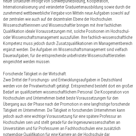
neuer Strukturen infolge von Schwerpunktbildung, Kooperation,
Internationalisierung und veränderter Graduiertenausbildung sowie durch die
zunehmend wettbewerbliche Vergabe von Mitteln neue Aufgaben sowohl auf
der zentralen wie auch auf der dezentralen Ebene der Hochschulen.
Wissenschaftlerinnern und Wissenschaftler bringen mit ihrer fachlichen
Qualifikation ideale Voraussetzungen mit, solche Positionen im Hochschul-
oder Wissenschaftsmanagement auszufüllen. Ihre fachlich-wissenschaftliche
Kompetenz muss jedoch durch Zusatzqualifikationen im Managementbereich
ergänzt werden. Die Aufgaben im Wissenschaftsmanagement sind vielfach
Daueraufgaben, für die entsprechende unbefristete Wissenschaftlerstellen
eingerichtet werden müssen.
Forschende Tätigkeit in der Wirtschaft:
Zwei Drittel der Forschungs- und Entwicklungsaufgaben in Deutschland
werden von der Privatwirtschaft getätigt. Entsprechend besteht dort ein großer
Bedarf an qualifiziertem wissenschaftlichem Personal. Die Kooperation von
Hochschulen und Unternehmen bietet beste Voraussetzungen für den
Übergang aus der Phase nach der Promotion in eine langfristige forschende
Tätigkeit im Unternehmen. Die Tätigkeit in forschenden Unternehmen kann
jedoch auch eine wichtige Voraussetzung für eine spätere Professur an
Hochschulen sein und stellt gerade für die Ingenieur­wissenschaften an
Universitäten und für Professuren an Fachhochschulen eine zusätzlich
notwendige Qualifikation für eine Karriere an der Hochschule dar.