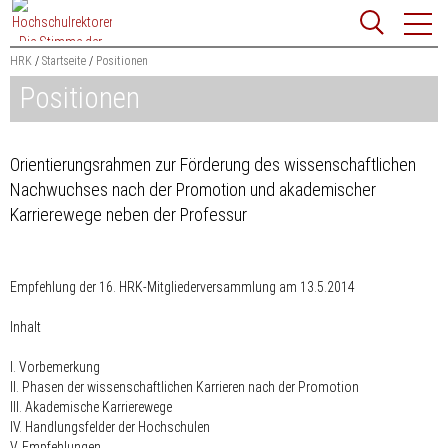
Zum
Websit
Content
springen
HRK
Startseite
Positionen
Positionen
Suchbegriff
Suchen
Orientierungsrahmen zur Förderung des wissenschaftlichen
Nachwuchses nach der Promotion und akademischer
Karrierewege neben der Professur
Empfehlung der 16. HRK-Mitgliederversammlung am 13.5.2014
Inhalt
I. Vorbemerkung
II. Phasen der wissenschaftlichen Karrieren nach der Promotion
III. Akademische Karrierewege
IV. Handlungsfelder der Hochschulen
V. Empfehlungen