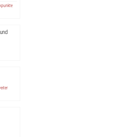
ckpunkte
 und
eiter