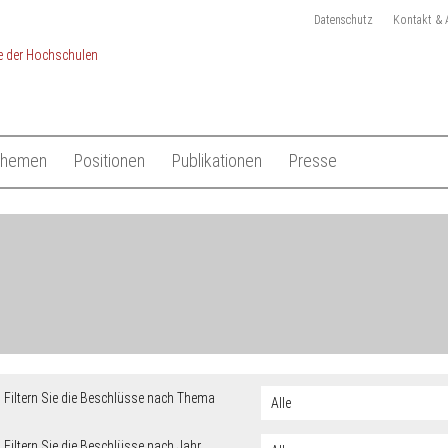
Datenschutz
Kontakt & 
Themen
Positionen
Publikationen
Presse
chulen
Studium
Gesamtliste HRK Publikationen
Pressemitteilungen
Lehre
Tagungen
Pressekit
en
Forschung
Anmeldung Presseverteile
Hochschulsystem
Ansprechpartner
 der Hochschulen
Internationales
Filtern Sie die Beschlüsse nach Thema
Filtern Sie die Beschlüsse nach Jahr