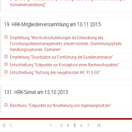
Vornamensänderung"
19. HRK-Mitgliederversammlung am 10.11.2015
Empfehlung "Wie Hochschulleitungen die Entwicklung des
Forschungsdatenmanagements steuern können. Orientierungspfade,
Handlungsoptionen, Szenarien"
Empfehlung "Grundsätze zur Fortführung der Exzellenzinitiative"
Entschließung "Eckpunkte zur Konzeption eines Nachwuchspaktes"
Entschließung "Nutzung des neugefassten Art. 91 b GG"
131. HRK-Senat am 15.10.2015
Beschluss "Eckpunkte zur Novellierung von Ingenieurgesetzen"
1
...
3
4
5
6
7
...
20