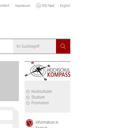
Anfahrt
Impressum
RSS Feed
English
Suchbegriff
Suchen
r
Hochschulen
Studium
Promotion
Anzeigen
Information in
English