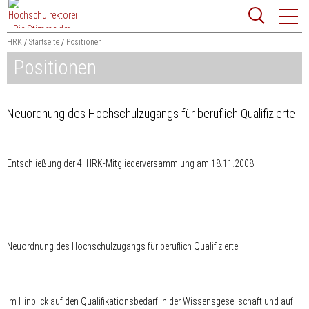
Zum
Websit
Content
springen
HRK
Startseite
Positionen
Positionen
Suchbegriff
Suchen
Neuordnung des Hochschulzugangs für beruflich Qualifizierte
Entschließung der 4. HRK-Mitgliederversammlung am 18.11.2008
Neuordnung des Hochschulzugangs für beruflich Qualifizierte
Im Hinblick auf den Qualifikationsbedarf in der Wissensgesellschaft und auf