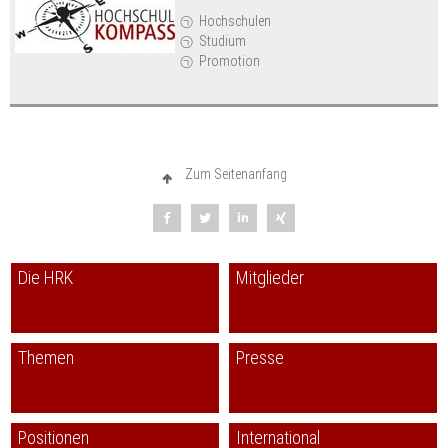
Hochschulen
Studium
Promotion
Zum Seitenanfang
Die HRK
Mitglieder
Themen
Presse
Positionen
International