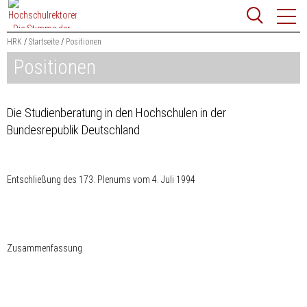
Zum
Websit
Content
springen
HRK
Startseite
Positionen
Positionen
Suchbegriff
Suchen
Die Studienberatung in den Hochschulen in der
Bundesrepublik Deutschland
Entschließung des 173. Plenums vom 4. Juli 1994
Zusammenfassung