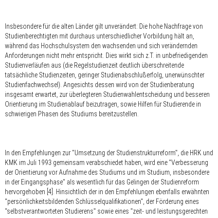
Insbesondere für die alten Länder gilt unverändert: Die hohe Nachfrage von
Studienberechtigten mit durchaus unterschiedlicher Vorbildung hält an,
während das Hochschulsystem den wachsenden und sich verändernden
Anforderungen nicht mehr entspricht. Dies wirkt sich z.T. in unbefriedigenden
Studienverläufen aus (die Regelstudienzeit deutlich überschreitende
tatsächliche Studienzeiten, geringer Studienabschlußerfolg, unerwünschter
Studienfachwechsel). Angesichts dessen wird von der Studienberatung
insgesamt erwartet, zur überlegteren Studienwahlentscheidung und besseren
Orientierung im Studienablauf beizutragen, sowie Hilfen für Studierende in
schwierigen Phasen des Studiums bereitzustellen.
In den Empfehlungen zur "Umsetzung der Studienstrukturreform", die HRK und
KMK im Juli 1993 gemeinsam verabschiedet haben, wird eine "Verbesserung
der Orientierung vor Aufnahme des Studiums und im Studium, insbesondere
in der Eingangsphase" als wesentlich für das Gelingen der Studienreform
hervorgehoben [4]. Hinsichtlich der in den Empfehlungen ebenfalls erwähnten
"persönlichkeitsbildenden Schlüsselqualifikationen", der Förderung eines
"selbstverantworteten Studierens" sowie eines "zeit- und leistungsgerechten