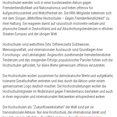
Hochschulen wenden sich in einer bundesweiten Aktion gegen
Fremdenfeindlichkeit und Nationalismus und treten offensiv für
Aufgeschlossenheit und Weltoffenheit ein. Die HRK-Mitglieder bekennen sich
mit dem Slogan „
Weltoffene Hochschulen – Gegen Fremdenfeindlichkeit
“ zu
ihrer Haltung. Sie reagieren damit auf rassistisch motivierte verbale und
physische Gewalt in Deutschland und auf Abschottungstendenzen in etlichen
Staaten Europas und der übrigen Welt.
Hochschulen sind weltoffene Orte. Differenzierte Sichtweisen,
Meinungsvielfalt, und internationaler Austausch sind Grundlagen ihrer
Forschungs- und Lehrtätigkeit. Angesichts zunehmender fremdenfeindlicher
Tendenzen und des steigenden Erfolgs populistischer Parolen fühlen sich die
Hochschulen gefordert, für diese Werte gemeinsam offensiv einzutreten.
Die Hochschulen wollen zusammen für demokratische Werte und aufgeklärte,
tolerante Gesellschaften eintreten und dies durch die Aktion unter einem
gemeinsamen Logo deutlich machen. Die Hochschulleitungen wollen die
Hochschulmitglieder im Widerstand gegen Fremdenhass bestärken und auch
in ihren regionalen und internationalen Netzwerken entsprechend wirken.
Die Hochschulen als "Zukunftswerkstätten" der Welt sind per se
transnationale Akteure. Nur eine Hochschule, die international denkt und