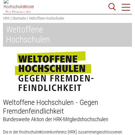
Zum
Websit
Content
springen
HRK
Startseite
Weltoffene Hochschulen
Weltoffene
Suchbegriff
Suchen
Hochschulen
Weltoffene Hochschulen - Gegen
Fremdenfeindlichkeit
Bundesweite Aktion der HRK-Mitgliedshochschulen
Die in der Hochschulrektorenkonferenz (HRK) zusammengeschlossenen