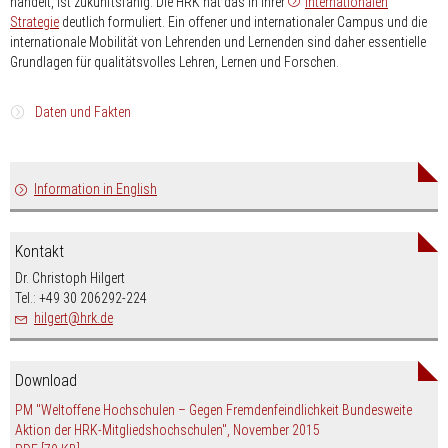
handelt, ist zukunftsfähig. Die HRK hat das in ihrer
Internationalen
Strategie
deutlich formuliert. Ein offener und internationaler Campus und die
internationale Mobilität von Lehrenden und Lernenden sind daher essentielle
Grundlagen für qualitätsvolles Lehren, Lernen und Forschen.
Daten und Fakten
Derzeit (WS 22/23) sind an deutschen Hochschulen 458.000
ausländische Studierende (Studierende mit einer anderen als der
Information in English
deutschen Staatsangehörigkeit) eingeschrieben. Das sind rund 15,7
Prozent aller immatrikulierten Studierenden. Von dieser Gesamtzahl
sind 367.000 internationale Studierende (Bildungsausländer)[1].
Kontakt
Deutschland ist somit eines der beliebtesten Gastländer für
Dr. Christoph Hilgert
international mobile Studierende. Gleichermaßen sind auch heimische
Tel.: +49 30 206292-224
Studierende mobil: Rund 119.000 deutsche Studierende verbringen
nospam-
hilgert
hrk.de
einen Teil ihres Studiums an einer Hochschule im Ausland[2].
Beim wissenschaftlichen Personal lag die Zahl der 2020 an
Download
deutschen Hochschulen und außeruniversitären
Forschungseinrichtungen beschäftigten internationalen
PM "Weltoffene Hochschulen – Gegen Fremdenfeindlichkeit Bundesweite
Wissenschaftlerinnen und Wissenschaftler bei 70.000 Personen.
Aktion der HRK-Mitgliedshochschulen", November 2015
Dabei sind 7.600 Wissenschaftlerinnen und Wissenschaftler im