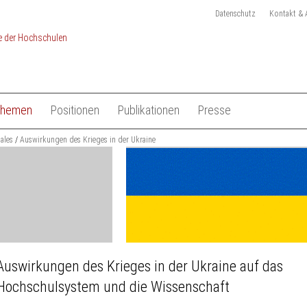
Datenschutz
Kontakt & 
Themen
Positionen
Publikationen
Presse
chulen
nales
Studium
Auswirkungen des Krieges in der Ukraine
Gesamtliste HRK Publikationen
Pressemitteilungen
Lehre
Tagungen
Pressekit
en
Forschung
Anmeldung Presseverteile
Hochschulsystem
Ansprechpartner
 der Hochschulen
Internationales
Auswirkungen des Krieges in der Ukraine auf das
Hochschulsystem und die Wissenschaft