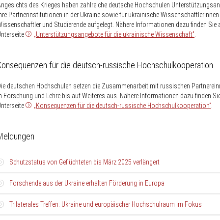
ngesichts des Krieges haben zahlreiche deutsche Hochschulen Unterstützungsan
hre Partnerinstitutionen in der Ukraine sowie für ukrainische Wissenschaftlerinne
issenschaftler und Studierende aufgelegt. Nähere Informationen dazu finden Sie 
nterseite
„Unterstützungsangebote für die ukrainische Wissenschaft”
.
Konsequenzen für die deutsch-russische Hochschulkooperation
ie deutschen Hochschulen setzen die Zusammenarbeit mit russischen Partnerein
n Forschung und Lehre bis auf Weiteres aus. Nähere Informationen dazu finden Sie
nterseite
„Konsequenzen für die deutsch-russische Hochschulkooperation”
.
Meldungen
Schutzstatus von Geflüchteten bis März 2025 verlängert
Forschende aus der Ukraine erhalten Förderung in Europa
Schutzstatus
Die Aufenthaltserlaubnisse von Menschen, die vor dem russischen Angriffskri
der Ukraine nach Deutschland geflohen sind, gelten bis zum 4. März 2025 fort.
von
Trilaterales Treffen: Ukraine und europäischer Hochschulraum im Fokus
das Bundesministerium des Innern und für Heimat (BMI) durch
Forschende
24.02.2023
Das Konsortium der Marie Skłodowska-Curie Actions für die Ukra
Geflüchteten
Rechtsverordnung
festgelegt. Damit müssen Betroffene, darunter auch aus
(
MCSA4Ukraine
) gab gestern die Ergebnisse der ersten Auswahlrunden des