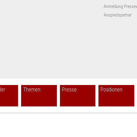
Ukraine
Anmeldung Presseve
um
Ansprechpartner
der
Themen
Presse
Positionen