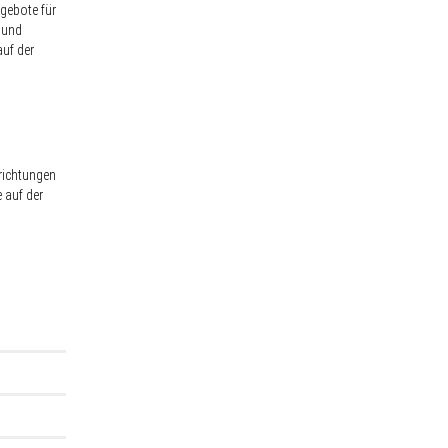
gebote für
n und
auf der
richtungen
 auf der
eg aus
 Dies hat
ine
 der