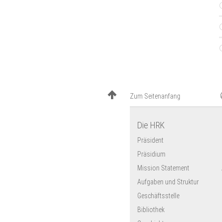
Universität Konstanz
HMT Leipzig
Universität zu Lübeck
Hochschule Magdeburg-
Stendal
Universität Marburg
HfWU Nürtingen-Geislingen
Universität Potsdam
PH Schwäbisch Gmünd
Zum Seitenanfang
HfM Würzburg
Die HRK
Präsident
Präsidium
Mission Statement
Aufgaben und Struktur
Geschäftsstelle
Bibliothek