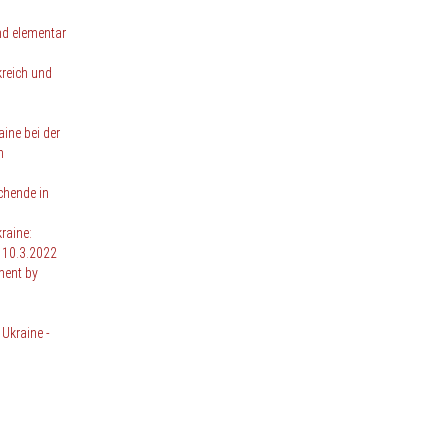
nd elementar
reich und
ne bei der
n
chende in
raine:
 10.3.2022
ment by
 Ukraine -