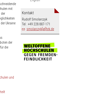
nschneidende
hulen mit
Kontakt
 der
glichkeiten
Rudolf Smolarczyk
der Ukraine
Tel.: +49 228 887-171
smolarczyk[at]hrk.de
us
boten der
ür die
chulen und
eilt