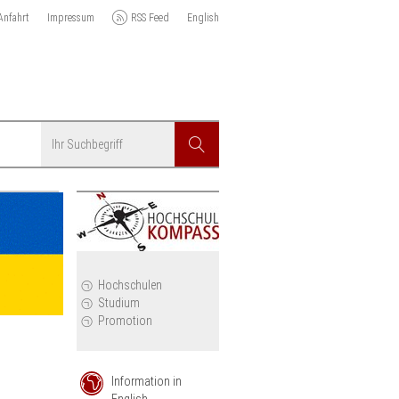
Anfahrt
Impressum
RSS Feed
English
Suchbegriff
Suchen
r
Hochschulen
Studium
Promotion
Information in
English