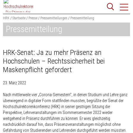
Zum
Websit
Content
springen
HRK
Startseite
Presse
Pressemitteilungen
Pressemitteilung
Pressemitteilung
Suchbegriff
Suchen
HRK-Senat: Ja zu mehr Präsenz an
Hochschulen – Rechtssicherheit bei
Maskenpflicht gefordert
23. März 2022
Nach mittlerweile vier „Corona-Semestern“, in denen Studium und Lehre ganz
überwiegend in digitaler Form stattfinden mussten, begrüßte der Senat der
Hochschulrektorenkonferenz (HRK) in seiner gestrigen Sitzung die
Perspektive, Lehrveranstaltungen im Sommersemester 2022 wieder
weitgehend in Präsenz durchführen zu können. Er wies gleichzeitig
nachdrücklich darauf hin, dass Präsenzveranstaltungen möglichst ohne
Gefährdung von Studierenden und Lehrenden durchgeführt werden müssten.