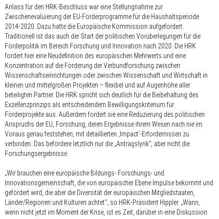
Anlass für den HRK-Beschluss war eine Stellungnahme zur
Zwischenevaluierung der EU-Förderprogramme für die Haushaltsperiode
2014-2020. Dazu hatte die Europäische Kommission aufgefordert.
Traditionell ist das auch der Start der politischen Vorüberlegungen für die
Förderpolitik im Bereich Forschung und Innovation nach 2020. Die HRK
fordert hier eine Neudefinition des europäischen Mehrwerts und eine
Konzentration auf die Förderung der Verbundforschung zwischen
Wissenschaftseinrichtungen oder zwischen Wissenschaft und Wirtschaft in
kleinen und mittelgroßen Projekten – flexibel und auf Augenhöhe aller
beteiligten Partner. Die HRK spricht sich deutlich für die Beibehaltung des
Exzellenzprinzips als entscheidendem Bewilligungskriterium für
Förderprojekte aus. Außerdem fordert sie eine Reduzierung des politischen
Anspruchs der EU, Forschung, deren Ergebnisse ihrem Wesen nach nie im
Voraus genau feststehen, mit detaillierten ‚Impact‘-Erfordernissen zu
verbinden. Das befördere letztlich nur die „Antragslyrik“, aber nicht die
Forschungsergebnisse.
„Wir brauchen eine europäische Bildungs- Forschungs- und
Innovationsgemeinschaft, die von europäischer Ebene Impulse bekommt und
gefördert wird, die aber die Diversität der europäischen Mitgliedstaaten,
Länder/Regionen und Kulturen achtet“, so HRK-Präsident Hippler. „Wann,
wenn nicht jetzt im Moment der Krise, ist es Zeit, darüber in eine Diskussion