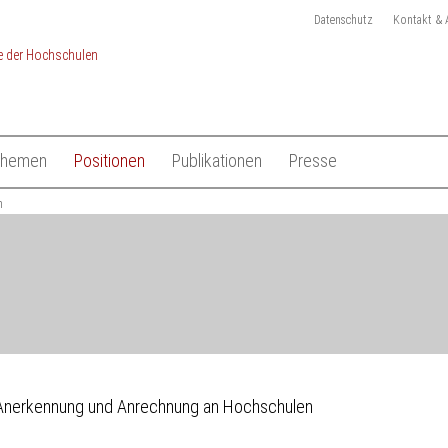
Datenschutz
Kontakt & 
Themen
Positionen
Publikationen
Presse
chulen
n
Studium
Gesamtliste HRK Publikationen
Pressemitteilungen
Lehre
Tagungen
Pressekit
en
Forschung
Anmeldung Presseverteile
Hochschulsystem
Ansprechpartner
 der Hochschulen
Internationales
Anerkennung und Anrechnung an Hochschulen