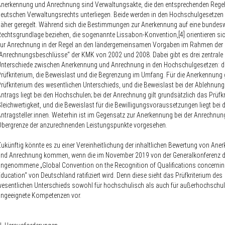
nerkennung und Anrechnung sind Verwaltungsakte, die den entsprechenden Rege
eutschen Verwaltungsrechts unterliegen. Beide werden in den Hochschulgesetzen 
äher geregelt. Während sich die Bestimmungen zur Anerkennung auf eine bundesw
echtsgrundlage beziehen, die sogenannte Lissabon-Konvention,[4] orientieren sic
ur Anrechnung in der Regel an den ländergemeinsamen Vorgaben im Rahmen der
Anrechnungsbeschlüsse“ der KMK von 2002 und 2008. Dabei gibt es drei zentrale
nterschiede zwischen Anerkennung und Anrechnung in den Hochschulgesetzen: 
rüfkriterium, die Beweislast und die Begrenzung im Umfang. Für die Anerkennung g
rüfkriterium des wesentlichen Unterschieds, und die Beweislast bei der Ablehnung
ntrags liegt bei den Hochschulen; bei der Anrechnung gilt grundsätzlich das Prüfkr
leichwertigkeit, und die Beweislast für die Bewilligungsvoraussetzungen liegt bei 
ntragsteller:innen. Weiterhin ist im Gegensatz zur Anerkennung bei der Anrechnung 
bergrenze der anzurechnenden Leistungspunkte vorgesehen.
ukünftig könnte es zu einer Vereinheitlichung der inhaltlichen Bewertung von Ane
und Anrechnung kommen, wenn die im November 2019 von der Generalkonferenz
ngenommene „Global Convention on the Recognition of Qualifications concernin
ducation“ von Deutschland ratifiziert wird. Denn diese sieht das Prüfkriterium des
esentlichen Unterschieds sowohl für hochschulisch als auch für außerhochschul
ngeeignete Kompetenzen vor.