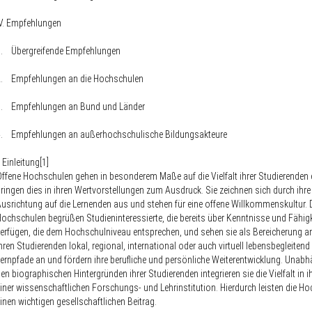
IV. Empfehlungen
1. Übergreifende Empfehlungen
2. Empfehlungen an die Hochschulen
3. Empfehlungen an Bund und Länder
4. Empfehlungen an außerhochschulische Bildungsakteure
. Einleitung[1]
ffene Hochschulen gehen in besonderem Maße auf die Vielfalt ihrer Studierenden 
ringen dies in ihren Wertvorstellungen zum Ausdruck. Sie zeichnen sich durch ihre
usrichtung auf die Lernenden aus und stehen für eine offene Willkommenskultur. 
ochschulen begrüßen Studieninteressierte, die bereits über Kenntnisse und Fähig
erfügen, die dem Hochschulniveau entsprechen, und sehen sie als Bereicherung an
hren Studierenden lokal, regional, international oder auch virtuell lebensbegleitend 
ernpfade an und fördern ihre berufliche und persönliche Weiterentwicklung. Unab
en biographischen Hintergründen ihrer Studierenden integrieren sie die Vielfalt in i
iner wissenschaftlichen Forschungs- und Lehrinstitution. Hierdurch leisten die H
inen wichtigen gesellschaftlichen Beitrag.