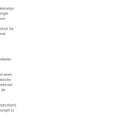
rkennungs-
örigen
 von
chsel. Die
ommt
ellenten
mit einem
deutsche
werke und
 der
Deutschland,
ebungen zu