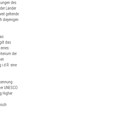
lungen des
der Länder
eit geltende
h diejenigen
das
ilt das
 eines
iterium der
den
i.d.R. eine
rkennung
 der UNESCO
g Higher
isch