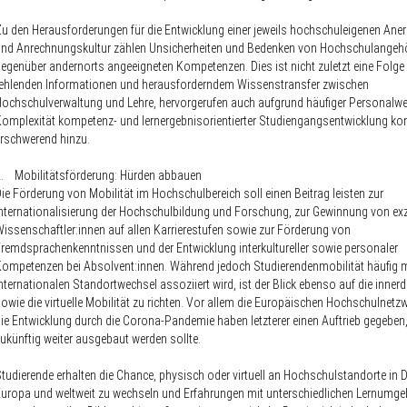
u den Herausforderungen für die Entwicklung einer jeweils hochschuleigenen Ane
nd Anrechnungskultur zählen Unsicherheiten und Bedenken von Hochschulangeh
egenüber andernorts angeeigneten Kompetenzen. Dies ist nicht zuletzt eine Folge
ehlenden Informationen und herausforderndem Wissenstransfer zwischen
ochschulverwaltung und Lehre, hervorgerufen auch aufgrund häufiger Personalwe
omplexität kompetenz- und lernergebnisorientierter Studiengangs­entwicklung k
rschwerend hinzu.
. Mobilitätsförderung: Hürden abbauen
ie Förderung von Mobilität im Hochschulbereich soll einen Beitrag leisten zur
nternationalisierung der Hochschulbildung und Forschung, zur Gewinnung von exz
issenschaftler:innen auf allen Karrierestufen sowie zur Förderung von
remdsprachenkenntnissen und der Entwicklung interkultureller sowie personaler
ompetenzen bei Absolvent:innen. Während jedoch Studierendenmobilität häufig 
nternationalen Standortwechsel assoziiert wird, ist der Blick ebenso auf die inner
owie die virtuelle Mobilität zu richten. Vor allem die Europäischen Hochschulnetz
ie Entwicklung durch die Corona-Pandemie haben letzterer einen Auftrieb gegeben,
ukünftig weiter ausgebaut werden sollte.
tudierende erhalten die Chance, physisch oder virtuell an Hochschulstandorte in 
uropa und weltweit zu wechseln und Erfahrungen mit unterschiedlichen Lernumg