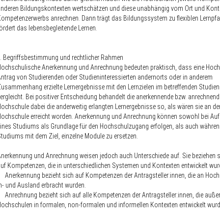
nderen Bildungskontexten wertschätzen und diese unabhängig vom Ort und Kont
ompetenzerwerbs anrechnen. Dann trägt das Bildungssystem zu flexiblen Lernpfa
ördert das lebensbegleitende Lernen.
I. Begriffsbestimmung und rechtlicher Rahmen
ochschulische Anerkennung und Anrechnung bedeuten praktisch, dass eine Hoch
ntrag von Studierenden oder Studieninteressierten andernorts oder in anderem
usammenhang erzielte Lernergebnisse mit den Lernzielen im betreffenden Studie
ergleicht. Bei positiver Entscheidung behandelt die anerkennende bzw. anrechnend
ochschule dabei die anderweitig erlangten Lernergebnisse so, als wären sie an de
Hochschule erreicht worden. Anerkennung und Anrechnung können sowohl bei A
ines Studiums als Grundlage für den Hochschulzugang erfolgen, als auch währen
tudiums mit dem Ziel, einzelne Module zu ersetzen.
nerkennung und Anrechnung weisen jedoch auch Unterschiede auf. Sie beziehen si
uf Kompetenzen, die in unterschiedlichen Systemen und Kontexten entwickelt wurd
-
Anerkennung
bezieht sich auf Kompetenzen der Antragsteller:innen, die an Hoc
n- und Ausland erbracht wurden.
-
Anrechnung
bezieht sich auf alle Kompetenzen der Antragsteller:innen, die auße
ochschulen in formalen, non-formalen und informellen Kontexten entwickelt wurd