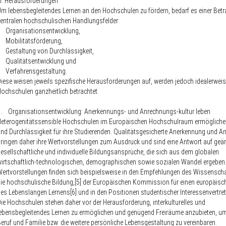
II. Herausforderungen
m lebensbegleitendes Lernen an den Hochschulen zu fördern, bedarf es einer Betr
entralen hochschulischen Handlungsfelder:
• Organisationsentwicklung,
 Mobilitätsförderung,
 Gestaltung von Durchlässigkeit,
• Qualitätsentwicklung und
• Verfahrensgestaltung.
iese weisen jeweils spezifische Herausforderungen auf, werden jedoch idealerweis
ochschulen ganzheitlich betrachtet.
. Organisationsentwicklung: Anerkennungs- und Anrechnungs-kultur leben
eterogenitätssensible Hochschulen im Europäischen Hochschulraum ermöglichen
nd Durchlässigkeit für ihre Studierenden. Qualitätsgesicherte Anerkennung und 
ringen daher ihre Wertvorstellungen zum Ausdruck und sind eine Antwort auf geä
esellschaftliche und individuelle Bildungsansprüche, die sich aus dem globalen
irtschaftlich-technologischen, demographischen sowie sozialen Wandel ergeben.
ertvorstellungen finden sich beispielsweise in den Empfehlungen des Wissenscha
ie hochschulische Bildung,[5] der Europäischen Kommission für einen europäis
es Lebenslangen Lernens[6] und in den Positionen studentischer Interessenvertret
ie Hochschulen stehen daher vor der Herausforderung, interkulturelles und
ebensbegleitendes Lernen zu ermöglichen und genügend Freiräume anzubieten, u
eruf und Familie bzw. die weitere persönliche Lebensgestaltung zu vereinbaren.