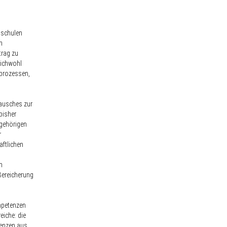
hschulen
h
trag zu
eichwohl
sprozessen,
ausches zur
bisher
ngehörigen
r
aftlichen
n
Bereicherung
mpetenzen
eiche: die
tenzen aus