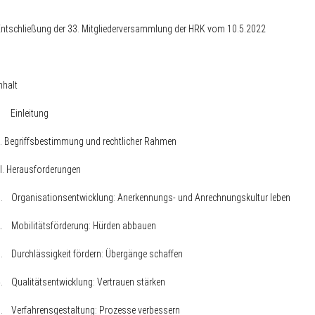
ntschließung der 33. Mitgliederversammlung der HRK vom 10.5.2022
nhalt
I. Einleitung
I. Begriffsbestimmung und rechtlicher Rahmen
II. Herausforderungen
1. Organisationsentwicklung: Anerkennungs- und Anrechnungskultur leb
2. Mobilitätsförderung: Hürden abbauen
3. Durchlässigkeit fördern: Übergänge schaffen
4. Qualitätsentwicklung: Vertrauen stärken
5. Verfahrensgestaltung: Prozesse verbessern