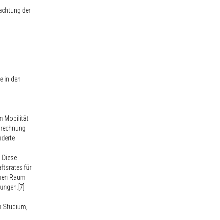
achtung der
e in den
 Mobilität
Anrechnung
nderte
 Diese
ftsrates für
chen Raum
ungen.[7]
m Studium,