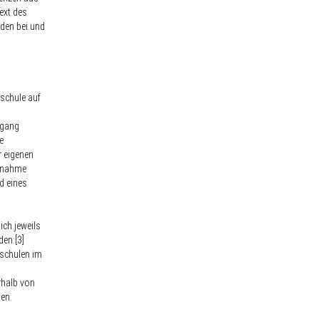
ext des
den bei und
schule auf
ngang
e
r eigenen
ufnahme
d eines
ch jeweils
en:[3]
hschulen im
rhalb von
en.