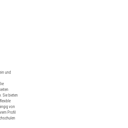
ein und
Die
keiten
. Sie bieten
flexible
hängig von
hrem Profil
ochschulen