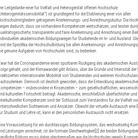
er Leitgedanke einer für Vielfalt und Heterogenität offenen Hochschule
„Heterogenitätssensibilität“) ist grundlegend für die Etablierung einer von allen
ochschulmitgliedern getragenen Anerkennungs- und Anrechnungskultur. Die Hoc
eigen dadurch, dass sie vorhandene Kompetenzen wertschätzen, und leisten durc
ualitätsgesicherte, transparente und faire Anerkennung und Anrechnung einen Bei
ndividuellen akademischen Bildungswegen für Studierende im In- und Ausland. Gl
ind die Spezifika der Hochschulbildung bei allen Anerkennungs- und Anrechnung
ie genuine Aufgaben von Hochschulen sind, zu bedenken.
Zwar hat die Coronapandemie einen spürbaren Rückgang des akademischen Aust
olge gehabt, und der Klimawandel gibt Anlass, über die Gründe und Intensität der 
raktizierten internationalen Mobilität von Studierenden und weiteren Hochschula
achzudenken. Dennoch ist deutlich geworden, dass die Entwicklung akademische
ompetenzen – insbesondere in Krisenzeiten – zum gesellschaftlichen, wissensch
nd kulturellen Fortschritt beiträgt. Akademische, einschließlich überfachlicher und
nterkultureller Kompetenzen sind der Schlüssel zum Verständnis für die Vielfalt vo
nterschiedlichen Sichtweisen und Ansätzen. Obwohl der virtuelle Austausch eine 
ür Studium und Lehre ist, kann er den persönlichen Austausch nicht ersetzen.
ine Voraussetzung für ein durchlässiges Bildungssystem, das wechselseitig Ko
nd Leistungen anrechnet, ist die formale Gleichwertigkeit[2] der beiden Bildungsber
erufliche Bildung muss daher gleichermaßen wie die Hochschulen jeweils Kompe