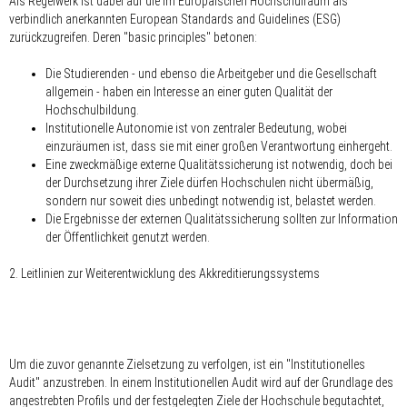
Als Regelwerk ist dabei auf die im Europäischen Hochschulraum als
verbindlich anerkannten European Standards and Guidelines (ESG)
zurückzugreifen. Deren "basic principles" betonen:
Die Studierenden - und ebenso die Arbeitgeber und die Gesellschaft
allgemein - haben ein Interesse an einer guten Qualität der
Hochschulbildung.
Institutionelle Autonomie ist von zentraler Bedeutung, wobei
einzuräumen ist, dass sie mit einer großen Verantwortung einhergeht.
Eine zweckmäßige externe Qualitätssicherung ist notwendig, doch bei
der Durchsetzung ihrer Ziele dürfen Hochschulen nicht übermäßig,
sondern nur soweit dies unbedingt notwendig ist, belastet werden.
Die Ergebnisse der externen Qualitätssicherung sollten zur Information
der Öffentlichkeit genutzt werden.
2. Leitlinien zur Weiterentwicklung des Akkreditierungssystems
Um die zuvor genannte Zielsetzung zu verfolgen, ist ein "Institutionelles
Audit" anzustreben. In einem Institutionellen Audit wird auf der Grundlage des
angestrebten Profils und der festgelegten Ziele der Hochschule begutachtet,