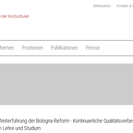
Datenschutz
Kontakt & 
Themen
Positionen
Publikationen
Presse
chulen
Studium
Gesamtliste HRK Publikationen
Pressemitteilungen
Lehre
Tagungen
Pressekit
en
Forschung
Anmeldung Presseverteile
Hochschulsystem
Ansprechpartner
 der Hochschulen
Internationales
Weiterführung der Bologna-Reform - Kontinuierliche Qualitätsverb
in Lehre und Studium