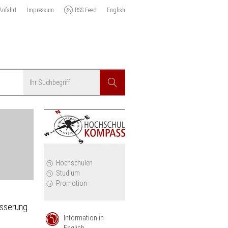
Anfahrt
Impressum
RSS Feed
English
Suchbegriff
Suchen
r
Hochschulen
Studium
Promotion
esserung
Information in
English