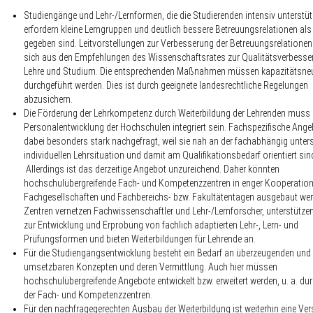
Studiengänge und Lehr-/Lernformen, die die Studierenden intensiv unterstüt
erfordern kleine Lerngruppen und deutlich bessere Betreuungsrelationen als 
gegeben sind. Leitvorstellungen zur Verbesserung der
Betreuungsrelatione
sich aus den Empfehlungen des Wissenschaftsrates zur Qualitätsverbesse
Lehre und Studium. Die entsprechenden Maßnahmen müssen kapazitätsneu
durchgeführt werden. Dies ist durch geeignete landesrechtliche Regelungen
abzusichern.
Die Förderung der Lehrkompetenz durch Weiterbildung der Lehrenden muss i
Personalentwicklung der Hochschulen integriert sein.
Fachspezifische Ange
dabei besonders stark nachgefragt, weil sie nah an der fachabhängig unters
individuellen Lehrsituation und damit am Qualifikationsbedarf orientiert s
Allerdings ist das derzeitige Angebot unzureichend. Daher könnten
hochschulübergreifende
Fach- und Kompetenzzentren
in enger Kooperation
Fachgesellschaften und Fachbereichs- bzw. Fakultätentagen ausgebaut wer
Zentren vernetzen Fachwissenschaftler und Lehr-/Lernforscher, unterstützen
zur Entwicklung und Erprobung von fachlich adaptierten Lehr-, Lern- und
Prüfungsformen und bieten Weiterbildungen für Lehrende an.
Für die
Studiengangs­entwicklung
besteht ein Bedarf an überzeugenden und
umsetzbaren Konzepten und deren Vermittlung. Auch hier müssen
hochschulübergreifende Angebote entwickelt bzw. erweitert werden, u. a. dur
der Fach- und Kompetenzzentren.
Für den nachfragegerechten Ausbau der Weiterbildung ist weiterhin eine
Vers