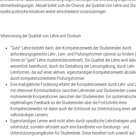
ahmenbedingungen. Aktuell bietet sich die Chance, die Qualität von Lehre und St
ezielte politische Initiativen weiter entscheidend voranzubringen.
erbesserung der Qualität von Lehre und Studium
"Gute" Lehre besteht darin, den Kompetenzerwerb der Studierenden durch
anforderungsgerechte Lehr-, Lern- und Prüfungsformen optimal zu fördern 
Sinne ist "gute" Lehre studierendenzentriert). Die Qualität der Lehre wird dabe
wesentlich beeinflusst, durch die
Gestaltung der Lernumgebung
, durch
Lehr-
Lernformen
, die auf einen aktiven, eigenständigen Kompetenzerwerb abziele
durch
kompetenzorientierte Prüfungsformen
.
Eine maßgebliche Förderung erfährt der Kompetenzerwerb durch Lehr- und 
mit intensiver Kommunikation zwischen Lehrenden und Studierenden sowie
motivierende Kooperationen zwischen den Studierenden. Ein systematisch
regelmäßiges
Feedback
an die Studierenden über die Fortschritte ihres
Kompetenzerwerbs ist dabei auch der Schlüssel zur Unterstützung eines akt
selbständigen Lernens.
Eigenständiges Lernen wird nicht allein durch spezifische Lehrstrategien u
unterstützt, sondern erfordert auch eine Bandbreite von
Beratungs- und
Unterstützungsangeboten für Studierende
. Diese beziehen sich sowohl auf 