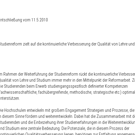
Entschließung vom 11.5.2010
tudienreform zielt auf die kontinuierliche Verbesserung der Qualität von Lehre un
m Rahmen der Weiterführung der Studienreform rückt die kontinuierliche Verbesse
ualität von Lehre und Studium immer mehr in den Mittelpunkt der Reformarbeit. Zie
ie Studierenden beim Erwerb studiengangsspezifisch definierter Kompetenzen
fachwissenschaftliche, fachübergreifende, methodische, strategische etc.) optima
nterstützen.
ie Hochschulen entwickeln mit großem Engagement Strategien und Prozesse, die 
n diesem Sinne fördern und weiterentwickeln. Dabei hat die Zusammenarbeit mit d
tudierenden und die Einbeziehung ihrer Studienerfahrungen in die Weiterentwicklu
nd Studium eine zentrale Bedeutung. Die Potenziale, die in diesem Prozess der
ontinuierlichen Qualitätsverbesserung liegen, benötigen zur Entfaltung angemess