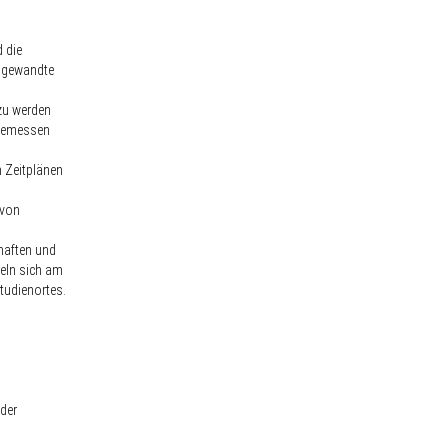
d die
Angewandte
azu werden
angemessen
n Zeitplänen
 von
haften und
keln sich am
tudienortes.
der