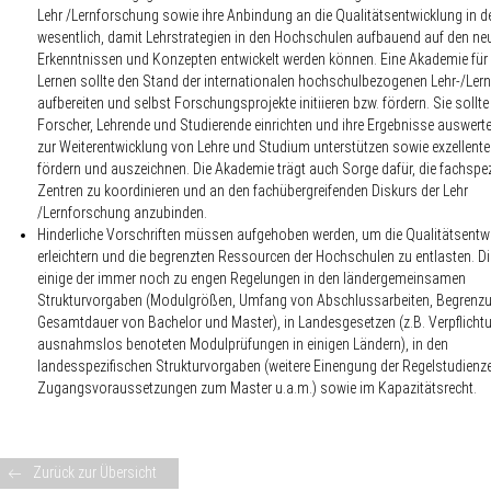
Lehr /Lernforschun
g sowie ihre
Anbindung an die Qualitätsentwicklung in de
wesentlich, damit Lehrstrategien in den Hochschulen aufbauend auf den ne
Erkenntnissen und Konzepten entwickelt werden können. Eine
Akademie für 
Lernen
sollte den Stand der internationalen hochschulbezogenen Lehr-/Ler
aufbereiten und selbst Forschungsprojekte initiieren bzw. fördern. Sie sollte
Forscher, Lehrende und Studierende einrichten und ihre Ergebnisse auswerte
zur Weiterentwicklung von Lehre und Studium unterstützen sowie exzellente
fördern und auszeichnen. Die Akademie trägt auch Sorge dafür, die fachspe
Zentren zu koordinieren und an den fachübergreifenden Diskurs der Lehr
/Lernforschung anzubinden.
Hinderliche Vorschriften
müssen aufgehoben werden, um die Qualitätsentwi
erleichtern und die begrenzten Ressourcen der Hochschulen zu entlasten. Die
einige der immer noch zu engen Regelungen in den ländergemeinsamen
Strukturvorgaben (Modulgrößen, Umfang von Abschlussarbeiten, Begrenzu
Gesamtdauer von Bachelor und Master), in Landesgesetzen (z.B. Verpflicht
ausnahmslos benoteten Modulprüfungen in einigen Ländern), in den
landesspezifischen Strukturvorgaben (weitere Einengung der Regelstudienze
Zugangsvoraussetzungen zum Master u.a.m.) sowie im Kapazitätsrecht.
Zurück zur Übersicht