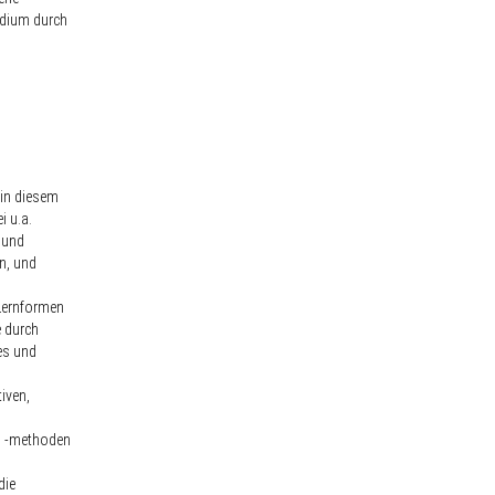
udium durch
(in diesem
i u.a.
 und
n, und
Lernformen
 durch
es und
iven,
nd -methoden
die