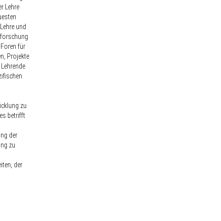
r Lehre
uesten
Lehre und
nforschung
 Foren für
n, Projekte
 Lehrende
zifischen
cklung zu
s betrifft
ng der
ung zu
iten, der