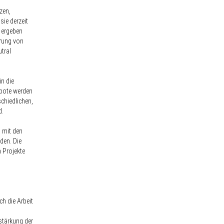
zen,
sie derzeit
n
ergeben
rung von
tral
n die
bote
werden
chiedlichen,
ind.
 mit den
den. Die
 Projekte
ch die Arbeit
tärkung der