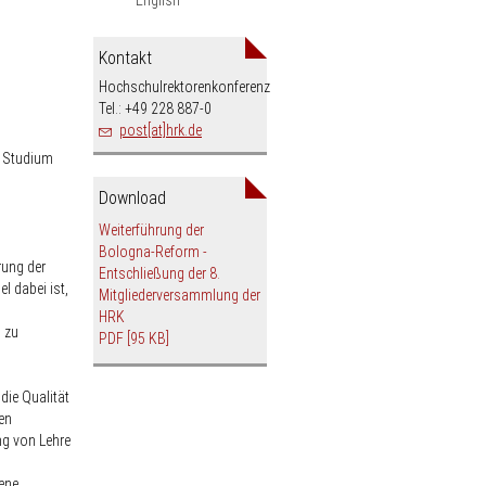
Kontakt
Hochschulrektorenkonferenz
Tel.: +49 228 887-0
post[at]hrk.de
d Studium
Download
Weiterführung der
Bologna-Reform -
rung der
Entschließung der 8.
l dabei ist,
Mitgliederversammlung der
HRK
l zu
PDF
[95 KB]
die Qualität
en
ng von Lehre
ene