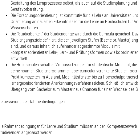
Gestaltung des Lernprozesses selbst, als auch auf die Studienplanung und
Berufsvorbereitung.
Die
Forschungsorientierung
ist konstitutiv für die Lehre an Universitäten un
Orientierung an neuesten Erkenntnissen für die Lehre an Hochschulen für 
Wissenschaften.
Die "
Studierbarkeit
" der Studiengänge wird durch die Curricula gesichert. D
Studiengangsziele definiert, die den jeweiligen Stufen (Bachelor, Master) 
sind, und daraus inhaltlich aufeinander abgestimmte Module mit
kompetenzorientierten Lehr-, Lern- und Prüfungsformen sowie koordinierte
entwickelt.
Die Hochschulen schaffen Voraussetzungen für studentische
Mobilität
, die
gemeinsamen Studienprogrammen über curricular verankerte Studien- oder
Praktikumszeiten im Ausland, Mobilitätsfenster bis zu Hochschulpartnersc
lernergebnisorientierten Anerkennungsverfahren reichen. Schließlich entwic
Übergang vom Bachelor zum Master neue Chancen für einen Wechsel des S
Verbesserung der Rahmenbedingungen
Die Rahmenbedingungen für Lehre und Studium müssen an den Kompetenzerwerb 
tudierenden angepasst werden: