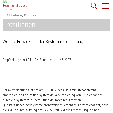
Zum
Websit
Content
springen
HRK
Startseite
Positionen
Positionen
Suchbegriff
Suchen
Weitere Entwicklung der Systemakkreditierung
Empfehlung des 104. HRK-Senats vom 12.6.2007
Der Akkreditierungsrat hat am 8.5.2007 der Kultusministerkonferenz
empfohlen, das derzeitige System der Akkreditierung von Studiengängen
durch ein System zur Überprüfung der hochschulinternen
Qualitätssicherungssysteme probeweise zu ergänzen. Es wird erwartet, dass
die KMK bei ihrer Sitzung am 14./15.6.2007 diese Empfehlung in einen