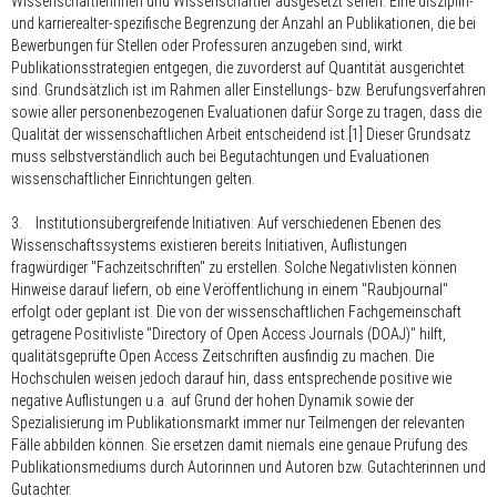
Wissenschaftlerinnen und Wissenschaftler ausgesetzt sehen. Eine disziplin-
und karrierealter-spezifische Begrenzung der Anzahl an Publikationen, die bei
Bewerbungen für Stellen oder Professuren anzugeben sind, wirkt
Publikationsstrategien entgegen, die zuvorderst auf Quantität ausgerichtet
sind. Grundsätzlich ist im Rahmen aller Einstellungs- bzw. Berufungsverfahren
sowie aller personenbezogenen Evaluationen dafür Sorge zu tragen, dass die
Qualität der wissenschaftlichen Arbeit entscheidend ist.[1] Dieser Grundsatz
muss selbstverständlich auch bei Begutachtungen und Evaluationen
wissenschaftlicher Einrichtungen gelten.
3. Institutionsübergreifende Initiativen: Auf verschiedenen Ebenen des
Wissenschaftssystems existieren bereits Initiativen, Auflistungen
fragwürdiger "Fachzeitschriften" zu erstellen. Solche Negativlisten können
Hinweise darauf liefern, ob eine Veröffentlichung in einem "Raubjournal"
erfolgt oder geplant ist. Die von der wissenschaftlichen Fachgemeinschaft
getragene Positivliste "Directory of Open Access Journals (DOAJ)" hilft,
qualitätsgeprüfte Open Access Zeitschriften ausfindig zu machen. Die
Hochschulen weisen jedoch darauf hin, dass entsprechende positive wie
negative Auflistungen u.a. auf Grund der hohen Dynamik sowie der
Spezialisierung im Publikationsmarkt immer nur Teilmengen der relevanten
Fälle abbilden können. Sie ersetzen damit niemals eine genaue Prüfung des
Publikationsmediums durch Autorinnen und Autoren bzw. Gutachterinnen und
Gutachter.