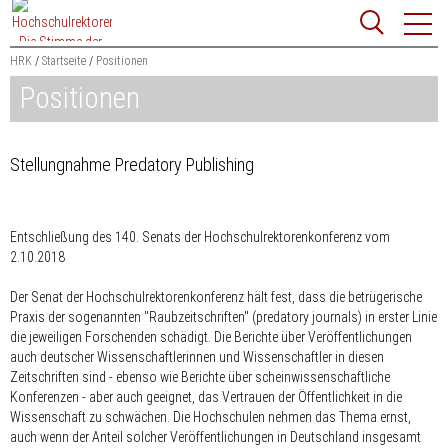
Zum
Websit
Content
springen
HRK
Startseite
Positionen
Positionen
Suchbegriff
Suchen
Stellungnahme Predatory Publishing
Entschließung des 140. Senats der Hochschulrektorenkonferenz vom
2.10.2018
Der Senat der Hochschulrektorenkonferenz hält fest, dass die betrügerische
Praxis der sogenannten "Raubzeitschriften" (predatory journals) in erster Linie
die jeweiligen Forschenden schädigt. Die Berichte über Veröffentlichungen
auch deutscher Wissenschaftlerinnen und Wissenschaftler in diesen
Zeitschriften sind - ebenso wie Berichte über scheinwissenschaftliche
Konferenzen - aber auch geeignet, das Vertrauen der Öffentlichkeit in die
Wissenschaft zu schwächen. Die Hochschulen nehmen das Thema ernst,
auch wenn der Anteil solcher Veröffentlichungen in Deutschland insgesamt