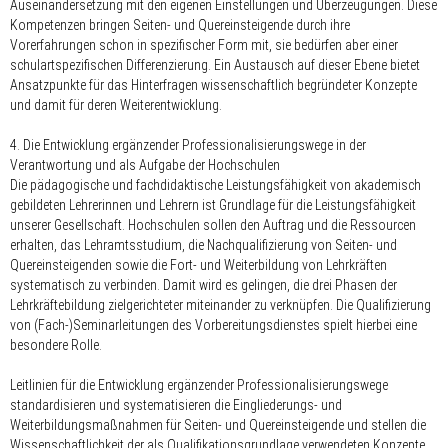
Auseinandersetzung mit den eigenen Einstellungen und Überzeugungen. Diese
Kompetenzen bringen Seiten- und Quereinsteigende durch ihre
Vorerfahrungen schon in spezifischer Form mit, sie bedürfen aber einer
schulartspezifischen Differenzierung. Ein Austausch auf dieser Ebene bietet
Ansatzpunkte für das Hinterfragen wissenschaftlich begründeter Konzepte
und damit für deren Weiterentwicklung.
4. Die Entwicklung ergänzender Professionalisierungswege in der
Verantwortung und als Aufgabe der Hochschulen
Die pädagogische und fachdidaktische Leistungsfähigkeit von akademisch
gebildeten Lehrerinnen und Lehrern ist Grundlage für die Leistungsfähigkeit
unserer Gesellschaft. Hochschulen sollen den Auftrag und die Ressourcen
erhalten, das Lehramtsstudium, die Nachqualifizierung von Seiten- und
Quereinsteigenden sowie die Fort- und Weiterbildung von Lehrkräften
systematisch zu verbinden. Damit wird es gelingen, die
drei Phasen
der
Lehrkräftebildung zielgerichteter miteinander zu verknüpfen. Die Qualifizierung
von (Fach-)Seminarleitungen des Vorbereitungsdienstes spielt hierbei eine
besondere Rolle.
Leitlinien für die Entwicklung ergänzender Professionalisierungswege
standardisieren und systematisieren die Eingliederungs- und
Weiterbildungsmaßnahmen für Seiten- und Quereinsteigende und stellen die
Wissenschaftlichkeit der als Qualifikationsgrundlage verwendeten Konzepte