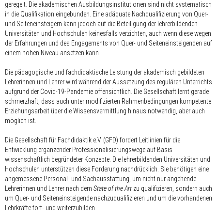
geregelt. Die akademischen Ausbildungsinstitutionen sind nicht systematisch
in die Qualifikation eingebunden. Eine adäquate Nachqualifizierung von Quer-
und Seiteneinsteigern kann jedoch auf die Beteiligung der lehrerbildenden
Universitäten und Hochschulen keinesfalls verzichten, auch wenn diese wegen
der Erfahrungen und des Engagements von Quer- und Seiteneinsteigenden auf
einem hohen Niveau ansetzen kann.
Die pädagogische und fachdidaktische Leistung der akademisch gebildeten
Lehrerinnen und Lehrer wird während der Aussetzung des regulären Unterrichts
aufgrund der Covid-19-Pandemie offensichtlich. Die Gesellschaft lernt gerade
schmerzhaft, dass auch unter modifizierten Rahmenbedingungen kompetente
Erziehungsarbeit über die Wissensvermittlung hinaus notwendig, aber auch
möglich ist.
Die Gesellschaft für Fachdidaktik e.V. (GFD) fordert Leitlinien für die
Entwicklung ergänzender Professionalisierungswege auf Basis
wissenschaftlich begründeter Konzepte. Die lehrerbildenden Universitäten und
Hochschulen unterstützen diese Forderung nachdrücklich. Sie benötigen eine
angemessene Personal- und Sachausstattung, um nicht nur angehende
Lehrerinnen und Lehrer nach dem
State of the Art
zu qualifizieren, sondern auch
um Quer- und Seiteneinsteigende nachzuqualifizieren und um die vorhandenen
Lehrkräfte fort- und weiterzubilden.