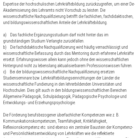
Expertise der hochschulischen Lehrkräftebildung zurückzugreifen, um einer De-
Akademisierung des Lehramts nicht Vorschub zu leisten. Die
wissenschaftliche Nachqualifizierung betrifft die fachlichen, fachdidaktischen,
und bildungswissenschaftlichen Anteile der Lehrkräftebildung.
a) Das
fachliche Ergänzungsstudium
darf nicht hinter das im
grundständigen Studium Verlangte zurückfallen.
b) Die
fachdidaktische Nachqualifizierung
wird häufig vernachlässigt und
wissenschaftliche Befassung durch das Mentoring durch erfahrene Lehrkräfte
ersetzt. Erfahrungswissen allein kann jedoch ohne den wissenschaftlichen
Hintergrund nicht zu lebenslang aktualisierbarem Professionswissen führen.
c) Bei der
bildungswissenschaftliche Nachqualifizierung
ersetzen
Studienseminare bzw. Lehrkräftebildungseinrichtungen der Länder die
wissenschaftliche Fundierung in den lehrerbildenden Universitäten und
Hochschulen. Dies gilt auch in den bildungswissenschaftlichen Bereichen
Allgemeine Pädagogik, Schulpädagogik, Pädagogische Psychologie und
Entwicklungs- und Erziehungspsychologie.
Die Förderung
berufsbezogener überfachlicher Kompetenzen
wie z. B.
Kommunikationskompetenzen, Teamfähigkeit, Kritikfähigkeit,
Reflexionskompetenz etc. sind ebenso ein zentraler Baustein der Kompetenz-
und Persönlichkeitsentwicklung von Lehrkräften wie die reflektierte