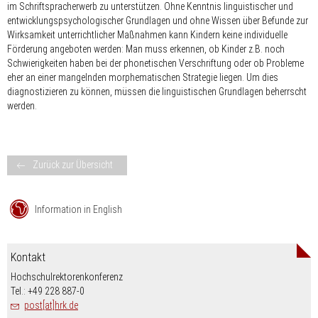
im Schriftspracherwerb zu unterstützen. Ohne Kenntnis linguistischer und
entwicklungspsychologischer Grundlagen und ohne Wissen über Befunde zur
Wirksamkeit unterrichtlicher Maßnahmen kann Kindern keine individuelle
Förderung angeboten werden: Man muss erkennen, ob Kinder z.B. noch
Schwierigkeiten haben bei der phonetischen Verschriftung oder ob Probleme
eher an einer mangelnden morphematischen Strategie liegen. Um dies
diagnostizieren zu können, müssen die linguistischen Grundlagen beherrscht
werden.
Zurück zur Übersicht
Information in English
Kontakt
Hochschulrektorenkonferenz
Tel.: +49 228 887-0
post[at]hrk.de