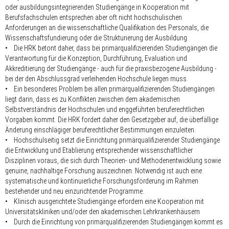
oder ausbildungsintegrierenden Studiengänge in Kooperation mit
Berufsfachschulen entsprechen aber oft nicht hochschulischen
Anforderungen an die wissenschaftliche Qualifikation des Personals, die
Wissenschaftsfundierung oder die Strukturierung der Ausbildung.
• Die HRK betont daher, dass bei primärqualifizierenden Studiengängen die
Verantwortung für die Konzeption, Durchführung, Evaluation und
Akkreditierung der Studiengänge - auch für die praxisbezogene Ausbildung -
bei der den Abschlussgrad verleihenden Hochschule liegen muss.
• Ein besonderes Problem bei allen primärqualifizierenden Studiengängen
liegt darin, dass es zu Konflikten zwischen dem akademischen
Selbstverständnis der Hochschulen und enggeführten beruferechtlichen
Vorgaben kommt. Die HRK fordert daher den Gesetzgeber auf, die überfällige
Änderung einschlägiger beruferechtlicher Bestimmungen einzuleiten.
• Hochschulseitig setzt die Einrichtung primärqualifizierender Studiengänge
die Entwicklung und Etablierung entsprechender wissenschaftlicher
Disziplinen voraus, die sich durch Theorien- und Methodenentwicklung sowie
genuine, nachhaltige Forschung auszeichnen. Notwendig ist auch eine
systematische und kontinuierliche Forschungsförderung im Rahmen
bestehender und neu einzurichtender Programme.
• Klinisch ausgerichtete Studiengänge erfordern eine Kooperation mit
Universitätskliniken und/oder den akademischen Lehrkrankenhäusern
• Durch die Einrichtung von primärqualifizierenden Studiengängen kommt es