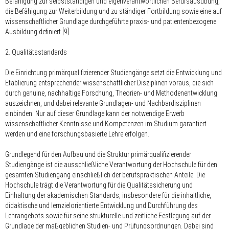
Befähigung zur selbstständigen und eigenverantwortlichen Berufsausübung,
die Befähigung zur Weiterbildung und zu ständiger Fortbildung sowie eine auf
wissenschaftlicher Grundlage durchgeführte praxis- und patientenbezogene
Ausbildung definiert.[9]
2. Qualitätsstandards
Die Einrichtung primärqualifizierender Studiengänge setzt die Entwicklung und
Etablierung entsprechender wissenschaftlicher Disziplinen voraus, die sich
durch genuine, nachhaltige Forschung, Theorien- und Methodenentwicklung
auszeichnen, und dabei relevante Grundlagen- und Nachbardisziplinen
einbinden. Nur auf dieser Grundlage kann der notwendige Erwerb
wissenschaftlicher Kenntnisse und Kompetenzen im Studium garantiert
werden und eine forschungsbasierte Lehre erfolgen.
Grundlegend für den Aufbau und die Struktur primärqualifizierender
Studiengänge ist die ausschließliche Verantwortung der Hochschule für den
gesamten Studiengang einschließlich der berufspraktischen Anteile. Die
Hochschule trägt die Verantwortung für die Qualitätssicherung und
Einhaltung der akademischen Standards, insbesondere für die inhaltliche,
didaktische und lernzielorientierte Entwicklung und Durchführung des
Lehrangebots sowie für seine strukturelle und zeitliche Festlegung auf der
Grundlage der maßgeblichen Studien- und Prüfungsordnungen. Dabei sind