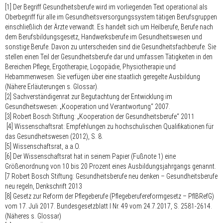
[1] Der Begriff
Gesundheitsberufe
wird im vorliegenden Text operational als
Oberbegriff für alle im Gesundheitsversorgungssystem tätigen Berufsgruppen
einschließlich der Ärzte verwandt. Es handelt sich um Heilberufe, Berufe nach
dem Berufsbildungsgesetz, Handwerksberufe im Gesundheitswesen und
sonstige Berufe. Davon zu unterscheiden sind die Gesundheits
fach
berufe. Sie
stellen einen Teil der Gesundheitsberufe dar und umfassen Tätigkeiten in den
Bereichen Pflege, Ergotherapie, Logopädie, Physiotherapie und
Hebammenwesen. Sie verfügen über eine staatlich geregelte Ausbildung
(Nähere Erläuterungen s. Glossar).
[2] Sachverständigenrat zur Begutachtung der Entwicklung im
Gesundheitswesen: „Kooperation und Verantwortung“ 2007.
[3] Robert Bosch Stiftung: „Kooperation der Gesundheitsberufe“ 2011
[4] Wissenschaftsrat: Empfehlungen zu hochschulischen Qualifikationen für
das Gesundheitswesen (2012), S. 8.
[5] Wissenschaftsrat, a.a.O.
[6] Der Wissenschaftsrat hat in seinem Papier (Fußnote 1) eine
Größenordnung von 10 bis 20 Prozent eines Ausbildungsjahrgangs genannt.
[7 Robert Bosch Stiftung: Gesundheitsberufe neu denken – Gesundheitsberufe
neu regeln, Denkschrift 2013
[8] Gesetz zur Reform der Pflegeberufe (Pflegeberufereformgesetz – PflBRefG)
vom 17. Juli 2017. Bundesgesetzblatt I Nr. 49 vom 24.7.2017, S. 2581-2614.
(Näheres s. Glossar)