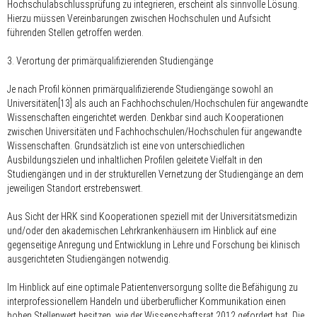
Hochschulabschlussprüfung zu integrieren, erscheint als sinnvolle Lösung.
Hierzu müssen Vereinbarungen zwischen Hochschulen und Aufsicht
führenden Stellen getroffen werden.
3. Verortung der primärqualifizierenden Studiengänge
Je nach Profil können primärqualifizierende Studiengänge sowohl an
Universitäten[13] als auch an Fachhochschulen/Hochschulen für angewandte
Wissenschaften eingerichtet werden. Denkbar sind auch Kooperationen
zwischen Universitäten und Fachhochschulen/Hochschulen für angewandte
Wissenschaften. Grundsätzlich ist eine von unterschiedlichen
Ausbildungszielen und inhaltlichen Profilen geleitete Vielfalt in den
Studiengängen und in der strukturellen Vernetzung der Studiengänge an dem
jeweiligen Standort erstrebenswert.
Aus Sicht der HRK sind Kooperationen speziell mit der Universitätsmedizin
und/oder den akademischen Lehrkrankenhäusern im Hinblick auf eine
gegenseitige Anregung und Entwicklung in Lehre und Forschung bei klinisch
ausgerichteten Studiengängen notwendig.
Im Hinblick auf eine optimale Patientenversorgung sollte die Befähigung zu
interprofessionellem Handeln und überberuflicher Kommunikation einen
hohen Stellenwert besitzen, wie der Wissenschaftsrat 2012 gefordert hat. Die