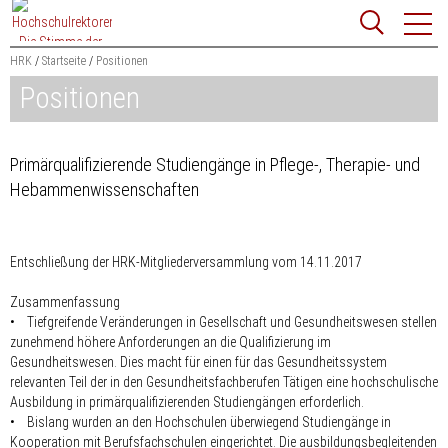
Zum
Websit
Content
springen
HRK
Startseite
Positionen
Positionen
Suchbegriff
Suchen
Primärqualifizierende Studiengänge in Pflege-, Therapie- und
Hebammenwissenschaften
Entschließung der HRK-Mitgliederversammlung vom 14.11.2017
Zusammenfassung
• Tiefgreifende Veränderungen in Gesellschaft und Gesundheitswesen stellen
zunehmend höhere Anforderungen an die Qualifizierung im
Gesundheitswesen. Dies macht für einen für das Gesundheitssystem
relevanten Teil der in den Gesundheitsfachberufen Tätigen eine hochschulische
Ausbildung in primärqualifizierenden Studiengängen erforderlich.
• Bislang wurden an den Hochschulen überwiegend Studiengänge in
Kooperation mit Berufsfachschulen eingerichtet. Die ausbildungsbegleitenden