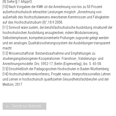
[9] Siehe § 1 ÄApprO.
[10] Nach Vorgaben der KMK ist die Anrechnung von bis zu 50 Prozent
außerhochschulisch erbrachter Leistungen möglich. „Anrechnung von
außerhalb des Hochschulwesens erworbenen Kenntnissen und Fähigkeiten
auf das Hochschulstudium (II)“,18.9.2008.
[11] Sinnvoll wäre zudem, die berufsfachschulische Ausbildung strukturell der
hochschulischen Ausbildung anzugleichen, indem Modularisierung,
Selbstlernphasen, kompetenzorientierte Prüfungen zugrunde gelegt werden
und ein analoges Qualitätssicherungssystem die Ausbildungen transparent
macht.
[12] Wissenschaftsrat: Bestandsaufnahme und Empfehlungen zu
studiengangsbezogenen Kooperationen: Franchise-, Validierungs- und
Anrechnungsmodelle. Drs. 5952-17, Berlin (Eigenverlag), ibs. S. 65-58.
[13] Einschließlich der Pädagogischen Hochschulen in Baden-Württemberg
[14] Hochschulrektorenkonferenz, Projekt nexus: Interprofessionelles Lehren
und Lernen in hochschulisch qualifizierten Gesundheitsfachberufen und der
Medizin, 2017
Zurück zur Übersicht