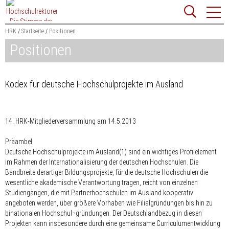
Zum
Websit
Content
springen
HRK
Startseite
Positionen
Positionen
Suchbegriff
Suchen
Kodex für deutsche Hochschulprojekte im Ausland
14. HRK-Mitgliederversammlung am 14.5.2013
Präambel
Deutsche Hochschulprojekte im Ausland(1) sind ein wichtiges Profilelement
im Rahmen der Internationalisierung der deutschen Hochschulen. Die
Bandbreite derartiger Bildungsprojekte, für die deutsche Hochschulen die
wesentliche akademische Verantwortung tragen, reicht von einzelnen
Studiengängen, die mit Partnerhochschulen im Ausland kooperativ
angeboten werden, über größere Vorhaben wie Filialgründungen bis hin zu
binationalen Hochschul¬gründungen. Der Deutschlandbezug in diesen
Projekten kann insbesondere durch eine gemeinsame Curriculumentwicklung