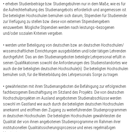
• erheben Studienbeiträge bzw. Studiengebühren nur in dem Maße, wie es für
die Aufrechterhaltung des Studienangebots erforderlich und angemessen ist.
Die beteiligten Hochschulen bemühen sich darum, Stipendien für Studierende
zur Verfügung zu stellen bzw. diese von externen Stipendiengebern
einzuwerben. Mögliche Stipendien werden nach leistungs¬bezogenen
und/oder sozialen Kriterien vergeben.
• werden unter Beteiligung von deutschen bzw. an deutschen Hochschulen/
wissenschaftlichen Einrichtungen ausgebildeten und/oder tätigen Lehrenden
durchgeführt. Das an den Studienangeboten beteiligte Lehrpersonal erfüllt in
seinen Qualifikationen sowohl die Anforderungen des Studienstandortes wie
auch die der beteiligten deutschen Hochschule(n). Die beteiligten Hochschulen
bemühen sich, für die Weiterbildung des Lehrpersonals Sorge zu tragen.
• gewährleisten mit ihren Studienangeboten die Befähigung zur erfolgreichen
fachbezogenen Beschäftigung im Sitzland des Projekts. Die von deutschen
Hochschulprojekten im Ausland angebotenen Studienabschlüsse werden
sowohl im Gastland wie auch durch die beteiligten deutschen Hochschulen
anerkannt und eröffnen den Zugang zu weiterführenden Studienprogrammen
in deutschen Hochschulen. Die beteiligten Hochschulen gewährleisten die
Qualität der von ihnen angebotenen Studienprogramme im Rahmen ihrer
institutionellen Qualitätssicherungsprozesse und eines regelmäßigen