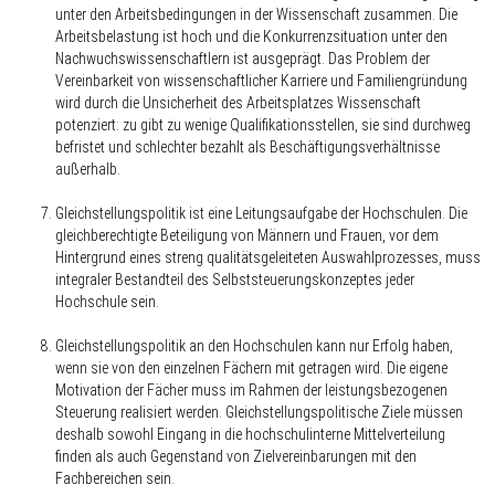
unter den Arbeitsbedingungen in der Wissenschaft zusammen. Die
Arbeitsbelastung ist hoch und die Konkurrenzsituation unter den
Nachwuchswissenschaftlern ist ausgeprägt. Das Problem der
Vereinbarkeit von wissenschaftlicher Karriere und Familiengründung
wird durch die Unsicherheit des Arbeitsplatzes Wissenschaft
potenziert: zu gibt zu wenige Qualifikationsstellen, sie sind durchweg
befristet und schlechter bezahlt als Beschäftigungsverhältnisse
außerhalb.
Gleichstellungspolitik ist eine Leitungsaufgabe der Hochschulen. Die
gleichberechtigte Beteiligung von Männern und Frauen, vor dem
Hintergrund eines streng qualitätsgeleiteten Auswahlprozesses, muss
integraler Bestandteil des Selbststeuerungskonzeptes jeder
Hochschule sein.
Gleichstellungspolitik an den Hochschulen kann nur Erfolg haben,
wenn sie von den einzelnen Fächern mit getragen wird. Die eigene
Motivation der Fächer muss im Rahmen der leistungsbezogenen
Steuerung realisiert werden. Gleichstellungspolitische Ziele müssen
deshalb sowohl Eingang in die hochschulinterne Mittelverteilung
finden als auch Gegenstand von Zielvereinbarungen mit den
Fachbereichen sein.