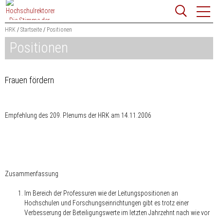
Zum
Websit
Content
springen
HRK
Startseite
Positionen
Positionen
Suchbegriff
Suchen
Frauen fördern
Empfehlung des 209. Plenums der HRK am 14.11.2006
Zusammenfassung
Im Bereich der Professuren wie der Leitungspositionen an
Hochschulen und Forschungseinrichtungen gibt es trotz einer
Verbesserung der Beteiligungswerte im letzten Jahrzehnt nach wie vor