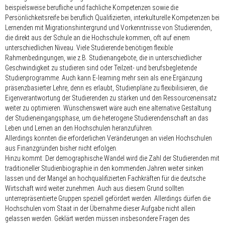
beispielsweise berufliche und fachliche Kompetenzen sowie die
Persönlichkeitsreife bei beruflich Qualifizierten, interkulturelle Kompetenzen bei
Lernenden mit Migrationshintergrund und Vorkenntnisse von Studierenden,
die direkt aus der Schule an die Hochschule kommen, oft auf einem
unterschiedlichen Niveau. Viele Studierende benötigen flexible
Rahmenbedingungen, wie z.B. Studienangebote, die in unterschiedlicher
Geschwindigkeit zu studieren sind oder Teilzeit- und berufsbegleitende
Studienprogramme. Auch kann E-learning mehr sein als eine Ergänzung
präsenzbasierter Lehre, denn es erlaubt, Studienpläne zu flexibilisieren, die
Eigenverantwortung der Studierenden zu stärken und den Ressourceneinsatz
weiter zu optimieren. Wünschenswert wäre auch eine alternative Gestaltung
der Studieneingangsphase, um die heterogene Studierendenschaft an das
Leben und Lernen an den Hochschulen heranzuführen.
Allerdings konnten die erforderlichen Veränderungen an vielen Hochschulen
aus Finanzgründen bisher nicht erfolgen.
Hinzu kommt: Der demographische Wandel wird die Zahl der Studierenden mit
traditioneller Studienbiographie in den kommenden Jahren weiter sinken
lassen und der Mangel an hochqualifizierten Fachkräften für die deutsche
Wirtschaft wird weiter zunehmen. Auch aus diesem Grund sollten
unterrepräsentierte Gruppen speziell gefördert werden. Allerdings dürfen die
Hochschulen vom Staat in der Übernahme dieser Aufgabe nicht allein
gelassen werden. Geklärt werden müssen insbesondere Fragen des