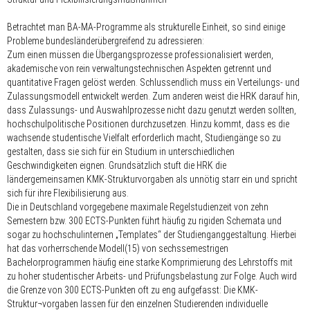
Betrachtet man BA-MA-Programme als strukturelle Einheit, so sind einige
Probleme bundesländerübergreifend zu adressieren:
Zum einen müssen die Übergangsprozesse professionalisiert werden,
akademische von rein verwaltungstechnischen Aspekten getrennt und
quantitative Fragen gelöst werden. Schlussendlich muss ein Verteilungs- und
Zulassungsmodell entwickelt werden. Zum anderen weist die HRK darauf hin,
dass Zulassungs- und Auswahlprozesse nicht dazu genutzt werden sollten,
hochschulpolitische Positionen durchzusetzen. Hinzu kommt, dass es die
wachsende studentische Vielfalt erforderlich macht, Studiengänge so zu
gestalten, dass sie sich für ein Studium in unterschiedlichen
Geschwindigkeiten eignen. Grundsätzlich stuft die HRK die
ländergemeinsamen KMK-Strukturvorgaben als unnötig starr ein und spricht
sich für ihre Flexibilisierung aus.
Die in Deutschland vorgegebene maximale Regelstudienzeit von zehn
Semestern bzw. 300 ECTS-Punkten führt häufig zu rigiden Schemata und
sogar zu hochschulinternen „Templates“ der Studienganggestaltung. Hierbei
hat das vorherrschende Modell(15) von sechssemestrigen
Bachelorprogrammen häufig eine starke Komprimierung des Lehrstoffs mit
zu hoher studentischer Arbeits- und Prüfungsbelastung zur Folge. Auch wird
die Grenze von 300 ECTS-Punkten oft zu eng aufgefasst: Die KMK-
Struktur¬vorgaben lassen für den einzelnen Studierenden individuelle