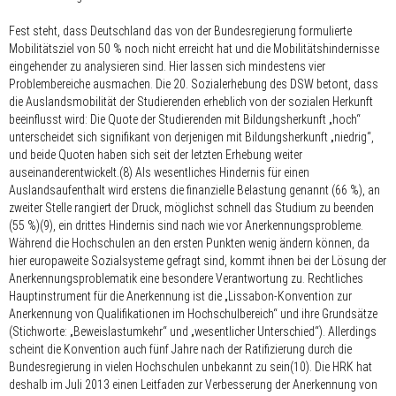
Fest steht, dass Deutschland das von der Bundesregierung formulierte
Mobilitätsziel von 50 % noch nicht erreicht hat und die Mobilitätshindernisse
eingehender zu analysieren sind. Hier lassen sich mindestens vier
Problembereiche ausmachen. Die 20. Sozialerhebung des DSW betont, dass
die Auslandsmobilität der Studierenden erheblich von der sozialen Herkunft
beeinflusst wird: Die Quote der Studierenden mit Bildungsherkunft „hoch“
unterscheidet sich signifikant von derjenigen mit Bildungsherkunft „niedrig“,
und beide Quoten haben sich seit der letzten Erhebung weiter
auseinanderentwickelt.(8) Als wesentliches Hindernis für einen
Auslandsaufenthalt wird erstens die finanzielle Belastung genannt (66 %), an
zweiter Stelle rangiert der Druck, möglichst schnell das Studium zu beenden
(55 %)(9), ein drittes Hindernis sind nach wie vor Anerkennungsprobleme.
Während die Hochschulen an den ersten Punkten wenig ändern können, da
hier europaweite Sozialsysteme gefragt sind, kommt ihnen bei der Lösung der
Anerkennungsproblematik eine besondere Verantwortung zu. Rechtliches
Hauptinstrument für die Anerkennung ist die „Lissabon-Konvention zur
Anerkennung von Qualifikationen im Hochschulbereich“ und ihre Grundsätze
(Stichworte: „Beweislastumkehr“ und „wesentlicher Unterschied“). Allerdings
scheint die Konvention auch fünf Jahre nach der Ratifizierung durch die
Bundesregierung in vielen Hochschulen unbekannt zu sein(10). Die HRK hat
deshalb im Juli 2013 einen Leitfaden zur Verbesserung der Anerkennung von