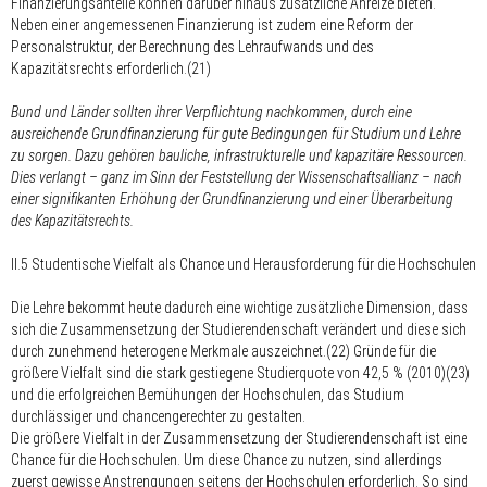
Finanzierungsanteile können darüber hinaus zusätzliche Anreize bieten.
Neben einer angemessenen Finanzierung ist zudem eine Reform der
Personalstruktur, der Berechnung des Lehraufwands und des
Kapazitätsrechts erforderlich.(21)
Bund und Länder sollten ihrer Verpflichtung nachkommen, durch eine
ausreichende Grundfinanzierung für gute Bedingungen für Studium und Lehre
zu sorgen. Dazu gehören bauliche, infrastrukturelle und kapazitäre Ressourcen.
Dies verlangt – ganz im Sinn der Feststellung der Wissenschaftsallianz – nach
einer signifikanten Erhöhung der Grundfinanzierung und einer Überarbeitung
des Kapazitätsrechts.
II.5 Studentische Vielfalt als Chance und Herausforderung für die Hochschulen
Die Lehre bekommt heute dadurch eine wichtige zusätzliche Dimension, dass
sich die Zusammensetzung der Studierendenschaft verändert und diese sich
durch zunehmend heterogene Merkmale auszeichnet.(22) Gründe für die
größere Vielfalt sind die stark gestiegene Studierquote von 42,5 % (2010)(23)
und die erfolgreichen Bemühungen der Hochschulen, das Studium
durchlässiger und chancengerechter zu gestalten.
Die größere Vielfalt in der Zusammensetzung der Studierendenschaft ist eine
Chance für die Hochschulen. Um diese Chance zu nutzen, sind allerdings
zuerst gewisse Anstrengungen seitens der Hochschulen erforderlich. So sind