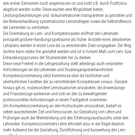
den ersten Semestern noch angemessen ist und nicht z.B. durch Portfolios
abgelöst werden sollte. Diese würden eine Möglichkeit bieten,
Leistungsbeurteilungen und -dokumentationen transparenter zu gestalten und
die Weiterentwicklung systematischer Lernstrategien sowie die Selbstreflexion
der Lernenden zu verstärken.
Die Orientierung an Lern- und Kompetenzzielen eröffnet den Lehrenden
prinzipiell größere Handlungsspielräume als früher. Anstelle eines detaillierten
Lehrplans werden in erster Linie die zu erreichenden Ziele vorgegeben. Der Weg
dorthin kann relativ frei gestaltet werden und ist in hohem Maß vom Lern- bzw.
Entwicklungsprozess der Studierenden her zu denken.
Diese neue Freiheit in der Lehrgestaltung stellt allerdings auch veränderte
Anforderungen an die Lehrenden und Studiengangverantwortlichen:
Kompetenzorientierung setzt Kenntnisse über die fachlichen und
überfachlichen Facetten der zu vermittelnden Kompetenzen voraus. Darüber
hinaus gilt es, insbesondere Lernsituationen anzubieten, die Anwendungs-
und Praxisbezüge aufweisen und sich an den zu bewältigenden
professionellen Anforderungen in einem Fachgebiet orientieren.
Um Kompetenzorientierung an den Hochschulen umzusetzen, bedarf es
neben ausreichender Zeit und Ressourcen zur Gestaltung von Lehre und
Prüfungen auch der Weiterbildung und des Erfahrungsaustauschs unter den
Lehrenden. Kompetenzorientierte Lehre erfordert also in der Regel deutlich
mehr Aufwand bei der Gestaltung, Durchführung und Auswertung des Lern-