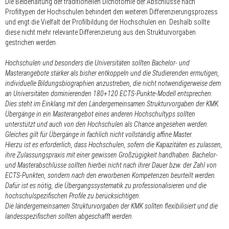
Die Beibehaltung der traditionellen Dichotomie der Abschlüsse nach
Profiltypen der Hochschulen behindert den weiteren Differenzierungsprozess
und engt die Vielfalt der Profilbildung der Hochschulen ein. Deshalb sollte
diese nicht mehr relevante Differenzierung aus den Strukturvorgaben
gestrichen werden.
Hochschulen und besonders die Universitäten sollten Bachelor- und
Masterangebote stärker als bisher entkoppeln und die Studierenden ermutigen,
individuelle Bildungsbiographien anzustreben, die nicht notwendigerweise dem
an Universitäten dominierenden 180+120 ECTS-Punkte-Modell entsprechen.
Dies steht im Einklang mit den Ländergemeinsamen Strukturvorgaben der KMK.
Übergänge in ein Masterangebot eines anderen Hochschultyps sollten
unterstützt und auch von den Hochschulen als Chance angesehen werden.
Gleiches gilt für Übergänge in fachlich nicht vollständig affine Master.
Hierzu ist es erforderlich, dass Hochschulen, sofern die Kapazitäten es zulassen,
ihre Zulassungspraxis mit einer gewissen Großzügigkeit handhaben. Bachelor-
und Masterabschlüsse sollten hierbei nicht nach ihrer Dauer bzw. der Zahl von
ECTS-Punkten, sondern nach den erworbenen Kompetenzen beurteilt werden.
Dafür ist es nötig, die Übergangssystematik zu professionalisieren und die
hochschulspezifischen Profile zu berücksichtigen.
Die ländergemeinsamen Strukturvorgaben der KMK sollten flexibilisiert und die
landesspezifischen sollten abgeschafft werden.