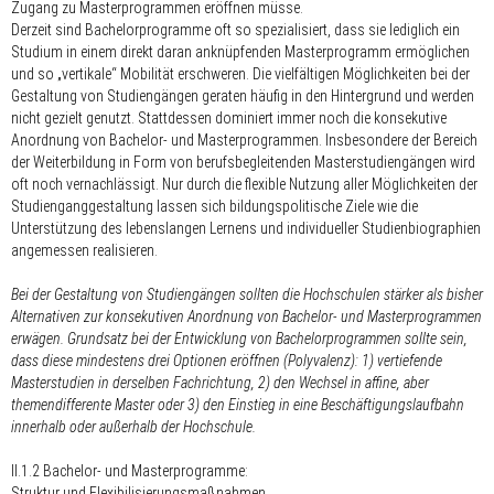
Zugang zu Masterprogrammen eröffnen müsse.
Derzeit sind Bachelorprogramme oft so spezialisiert, dass sie lediglich ein
Studium in einem direkt daran anknüpfenden Masterprogramm ermöglichen
und so „vertikale“ Mobilität erschweren. Die vielfältigen Möglichkeiten bei der
Gestaltung von Studiengängen geraten häufig in den Hintergrund und werden
nicht gezielt genutzt. Stattdessen dominiert immer noch die konsekutive
Anordnung von Bachelor- und Masterprogrammen. Insbesondere der Bereich
der Weiterbildung in Form von berufsbegleitenden Masterstudiengängen wird
oft noch vernachlässigt. Nur durch die flexible Nutzung aller Möglichkeiten der
Studienganggestaltung lassen sich bildungspolitische Ziele wie die
Unterstützung des lebenslangen Lernens und individueller Studienbiographien
angemessen realisieren.
Bei der Gestaltung von Studiengängen sollten die Hochschulen stärker als bisher
Alternativen zur konsekutiven Anordnung von Bachelor- und Masterprogrammen
erwägen. Grundsatz bei der Entwicklung von Bachelorprogrammen sollte sein,
dass diese mindestens drei Optionen eröffnen (Polyvalenz): 1) vertiefende
Masterstudien in derselben Fachrichtung, 2) den Wechsel in affine, aber
themendifferente Master oder 3) den Einstieg in eine Beschäftigungslaufbahn
innerhalb oder außerhalb der Hochschule.
II.1.2 Bachelor- und Masterprogramme:
Struktur und Flexibilisierungsmaßnahmen