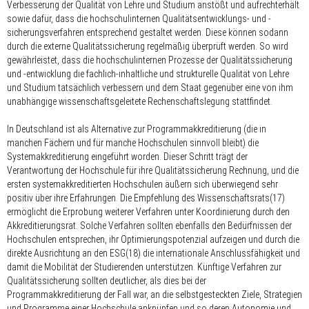
Verbesserung der Qualität von Lehre und Studium anstößt und aufrechterhält
sowie dafür, dass die hochschulinternen Qualitätsentwicklungs- und -
sicherungsverfahren entsprechend gestaltet werden. Diese können sodann
durch die externe Qualitätssicherung regelmäßig überprüft werden. So wird
gewährleistet, dass die hochschulinternen Prozesse der Qualitätssicherung
und -entwicklung die fachlich-inhaltliche und strukturelle Qualität von Lehre
und Studium tatsächlich verbessern und dem Staat gegenüber eine von ihm
unabhängige wissenschaftsgeleitete Rechenschaftslegung stattfindet.
In Deutschland ist als Alternative zur Programmakkreditierung (die in
manchen Fächern und für manche Hochschulen sinnvoll bleibt) die
Systemakkreditierung eingeführt worden. Dieser Schritt trägt der
Verantwortung der Hochschule für ihre Qualitätssicherung Rechnung, und die
ersten systemakkreditierten Hochschulen äußern sich überwiegend sehr
positiv über ihre Erfahrungen. Die Empfehlung des Wissenschaftsrats(17)
ermöglicht die Erprobung weiterer Verfahren unter Koordinierung durch den
Akkreditierungsrat. Solche Verfahren sollten ebenfalls den Bedürfnissen der
Hochschulen entsprechen, ihr Optimierungspotenzial aufzeigen und durch die
direkte Ausrichtung an den ESG(18) die internationale Anschlussfähigkeit und
damit die Mobilität der Studierenden unterstützen. Künftige Verfahren zur
Qualitätssicherung sollten deutlicher, als dies bei der
Programmakkreditierung der Fall war, an die selbstgesteckten Ziele, Strategien
und Programme einer Hochschule anknüpfen und so deren Autonomie und