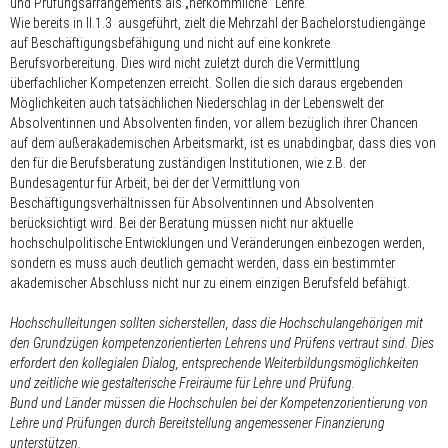
und Prüfungsarrangements als „herkömmliche“ Lehre.
Wie bereits in II.1.3 ausgeführt, zielt die Mehrzahl der Bachelorstudiengänge
auf Beschäftigungsbefähigung und nicht auf eine konkrete
Berufsvorbereitung. Dies wird nicht zuletzt durch die Vermittlung
überfachlicher Kompetenzen erreicht. Sollen die sich daraus ergebenden
Möglichkeiten auch tatsächlichen Niederschlag in der Lebenswelt der
Absolventinnen und Absolventen finden, vor allem bezüglich ihrer Chancen
auf dem außerakademischen Arbeitsmarkt, ist es unabdingbar, dass dies von
den für die Berufsberatung zuständigen Institutionen, wie z.B. der
Bundesagentur für Arbeit, bei der der Vermittlung von
Beschäftigungsverhältnissen für Absolventinnen und Absolventen
berücksichtigt wird. Bei der Beratung müssen nicht nur aktuelle
hochschulpolitische Entwicklungen und Veränderungen einbezogen werden,
sondern es muss auch deutlich gemacht werden, dass ein bestimmter
akademischer Abschluss nicht nur zu einem einzigen Berufsfeld befähigt.
Hochschulleitungen sollten sicherstellen, dass die Hochschulangehörigen mit
den Grundzügen kompetenzorientierten Lehrens und Prüfens vertraut sind. Dies
erfordert den kollegialen Dialog, entsprechende Weiterbildungsmöglichkeiten
und zeitliche wie gestalterische Freiräume für Lehre und Prüfung.
Bund und Länder müssen die Hochschulen bei der Kompetenzorientierung von
Lehre und Prüfungen durch Bereitstellung angemessener Finanzierung
unterstützen.