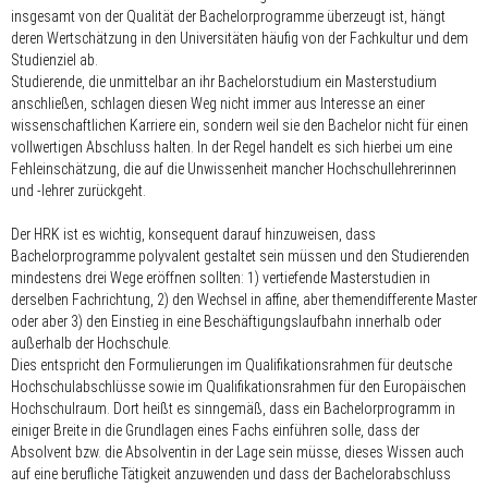
insgesamt von der Qualität der Bachelorprogramme überzeugt ist, hängt
deren Wertschätzung in den Universitäten häufig von der Fachkultur und dem
Studienziel ab.
Studierende, die unmittelbar an ihr Bachelorstudium ein Masterstudium
anschließen, schlagen diesen Weg nicht immer aus Interesse an einer
wissenschaftlichen Karriere ein, sondern weil sie den Bachelor nicht für einen
vollwertigen Abschluss halten. In der Regel handelt es sich hierbei um eine
Fehleinschätzung, die auf die Unwissenheit mancher Hochschullehrerinnen
und -lehrer zurückgeht.
Der HRK ist es wichtig, konsequent darauf hinzuweisen, dass
Bachelorprogramme polyvalent gestaltet sein müssen und den Studierenden
mindestens drei Wege eröffnen sollten: 1) vertiefende Masterstudien in
derselben Fachrichtung, 2) den Wechsel in affine, aber themendifferente Master
oder aber 3) den Einstieg in eine Beschäftigungslaufbahn innerhalb oder
außerhalb der Hochschule.
Dies entspricht den Formulierungen im Qualifikationsrahmen für deutsche
Hochschulabschlüsse sowie im Qualifikationsrahmen für den Europäischen
Hochschulraum. Dort heißt es sinngemäß, dass ein Bachelorprogramm in
einiger Breite in die Grundlagen eines Fachs einführen solle, dass der
Absolvent bzw. die Absolventin in der Lage sein müsse, dieses Wissen auch
auf eine berufliche Tätigkeit anzuwenden und dass der Bachelorabschluss