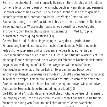
Bestehende strukturelle und finanzielle Defizite im Bereich Lehre und Studium
können allerdings auf Dauer ohnehin nicht durch ein vermehrtes Engagement
Einzelner kompensiert werden. Die deutschen Hochschulen benötigen eine
bedarfsgerechte und international konkurrenzfähige Personal- und
Sachausstattung, um die Qualität der Lehre verbessern zu können. Nach den
Berechnungen des Wissenschaftsrats ist es speziell für diese Aufgabe
erforderlich, dem Hochschulsystem insgesamt ca. 1,1 Mrd. Euro p. a.
zusätzlich zur Verfügung zu stellen.(19)
Der von Bund und Ländern eingeschlagene Weg der projektbasierten
Finanzierung kann diese Lücke nicht schließen, denn die Mittel sind nicht
verlässlich einzuplanen und sind zudem eine Detailsteuerung, die der
Hochschulautonomie auch in Bezug auf Lehre und Studium widerspricht. Der
bisherige Finanzierungsmodus hat wegen der fehlenden Nachhaltigkeit auch
negative Auswirkungen auf die Karrierewege des wissenschaftlichen
Nachwuchses, einer auch für die Lehre interessanten und besonders
innovativen Klientel. Diese Analyse wurde im Juli 2013 vom Wissenschaftsrat
in seinem Konzept für einen Zukunftspakt bestätigt, in dem er eine erhöhte
Grundfinanzierung der Hochschulen und einen quantitativen wie qualitativen
Ausbau der Hochschullehre für unabdingbar erklärt.(20)
Die HRK teilt die Ansicht, dass eine deutliche Erhöhung der Grundfinanzierung
unumgänglich ist, um den Hochschulen eine sichere finanzielle Basis für die
Weiterentwicklung von Studium und Lehre zu bieten. Wettbewerbliche