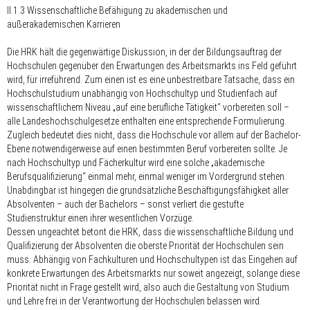
II.1.3 Wissenschaftliche Befähigung zu akademischen und
außerakademischen Karrieren
Die HRK hält die gegenwärtige Diskussion, in der der Bildungsauftrag der
Hochschulen gegenüber den Erwartungen des Arbeitsmarkts ins Feld geführt
wird, für irreführend. Zum einen ist es eine unbestreitbare Tatsache, dass ein
Hochschulstudium unabhängig von Hochschultyp und Studienfach auf
wissenschaftlichem Niveau „auf eine berufliche Tätigkeit“ vorbereiten soll –
alle Landeshochschulgesetze enthalten eine entsprechende Formulierung.
Zugleich bedeutet dies nicht, dass die Hochschule vor allem auf der Bachelor-
Ebene notwendigerweise auf einen bestimmten Beruf vorbereiten sollte. Je
nach Hochschultyp und Fächerkultur wird eine solche „akademische
Berufsqualifizierung“ einmal mehr, einmal weniger im Vordergrund stehen.
Unabdingbar ist hingegen die grundsätzliche Beschäftigungsfähigkeit aller
Absolventen – auch der Bachelors – sonst verliert die gestufte
Studienstruktur einen ihrer wesentlichen Vorzüge.
Dessen ungeachtet betont die HRK, dass die wissenschaftliche Bildung und
Qualifizierung der Absolventen die oberste Priorität der Hochschulen sein
muss. Abhängig von Fachkulturen und Hochschultypen ist das Eingehen auf
konkrete Erwartungen des Arbeitsmarkts nur soweit angezeigt, solange diese
Priorität nicht in Frage gestellt wird, also auch die Gestaltung von Studium
und Lehre frei in der Verantwortung der Hochschulen belassen wird.