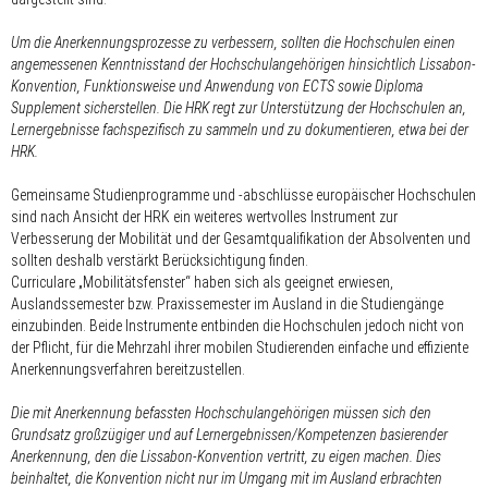
Um die Anerkennungsprozesse zu verbessern, sollten die Hochschulen einen
angemessenen Kenntnisstand der Hochschulangehörigen hinsichtlich Lissabon-
Konvention, Funktionsweise und Anwendung von ECTS sowie Diploma
Supplement sicherstellen. Die HRK regt zur Unterstützung der Hochschulen an,
Lernergebnisse fachspezifisch zu sammeln und zu dokumentieren, etwa bei der
HRK.
Gemeinsame Studienprogramme und -abschlüsse europäischer Hochschulen
sind nach Ansicht der HRK ein weiteres wertvolles Instrument zur
Verbesserung der Mobilität und der Gesamtqualifikation der Absolventen und
sollten deshalb verstärkt Berücksichtigung finden.
Curriculare „Mobilitätsfenster“ haben sich als geeignet erwiesen,
Auslandssemester bzw. Praxissemester im Ausland in die Studiengänge
einzubinden. Beide Instrumente entbinden die Hochschulen jedoch nicht von
der Pflicht, für die Mehrzahl ihrer mobilen Studierenden einfache und effiziente
Anerkennungsverfahren bereitzustellen.
Die mit Anerkennung befassten Hochschulangehörigen müssen sich den
Grundsatz großzügiger und auf Lernergebnissen/Kompetenzen basierender
Anerkennung, den die Lissabon-Konvention vertritt, zu eigen machen. Dies
beinhaltet, die Konvention nicht nur im Umgang mit im Ausland erbrachten