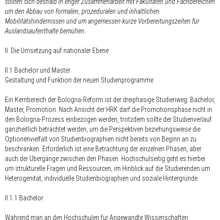
sollten sich deshalb in enger Zusammenarbeit mit Fakultäten und Fachbereichen
um den Abbau von formalen, prozeduralen und inhaltlichen
Mobilitätshindernissen und um angemessen kurze Vorbereitungszeiten für
Auslandsaufenthalte bemühen.
II. Die Umsetzung auf nationaler Ebene
II.1 Bachelor und Master.
Gestaltung und Funktion der neuen Studienprogramme
Ein Kernbereich der Bologna-Reform ist der dreiphasige Studienweg: Bachelor,
Master, Promotion. Nach Ansicht der HRK darf die Promotionsphase nicht in
den Bologna-Prozess einbezogen werden, trotzdem sollte der Studienverlauf
ganzheitlich betrachtet werden, um die Perspektiven beziehungsweise die
Optionenvielfalt von Studienbiographien nicht bereits von Beginn an zu
beschränken. Erforderlich ist eine Betrachtung der einzelnen Phasen, aber
auch der Übergänge zwischen den Phasen. Hochschulseitig geht es hierbei
um strukturelle Fragen und Ressourcen, im Hinblick auf die Studierenden um
Heterogenität, individuelle Studienbiographien und soziale Hintergründe.
II.1.1 Bachelor
Während man an den Hochschulen für Angewandte Wissenschaften