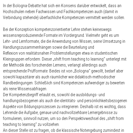
In der Bologna-Debatte hat sich ein Konsens darüber entwickelt, dass an
Hochschulen neben Fachwissen und Fachkompetenzen auch (damit in
Verbindung stehende) überfachliche Kompetenzen vermittelt werden sollen.
Bei der Konzeption kompetenzorientierter Lehre stehen keineswegs
wissensreproduzierende Formate im Vordergrund. Vielmehr geht es um
Lehr- und Lernformate, die die Anwendung von Wissen, seine Umsetzung in
Handlungszusammenhängen sowie die Beurteilung und
Reflexion von realitätsnahen Problemstellungen etwa in studentischen
Kleingruppen erfordern. Dieser „shift from teaching to learning“ unterlegt mit
der Methodik des forschenden Lernens, verlangt allerdings auch
entsprechende Prüfformate. Beides ist von „Bologna“ gewollt, bedarf aber
sowohl kapazitärer als auch räumlicher wie didaktisch-methodischer
Randbedingungen. Schließlich sind Kompetenzen aufwendiger zu bewerten
als reine Wissensabfragen.
Der Kompetenzbegriff erlaubt es, sowohl die ausbildungs- und
handlungsbezogenen als auch die identitäts- und persönlichkeitsbezogenen
Aspekte von Bildungsprozessen zu integrieren. Deshalb ist es wichtig, dass
Lehrende die Aufgabe, genaue und nachvollziehbare Lernergebnisse zu
formulieren, sinnvoll nutzen, um so den Perspektivwechsel des „shift from
teaching to learning“ zu vollziehen.
An dieser Stelle ist zu fragen, ob die klassische Notengebung zumindest in