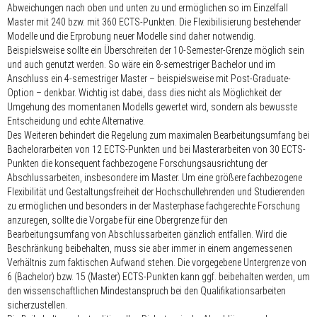
Abweichungen nach oben und unten zu und ermöglichen so im Einzelfall
Master mit 240 bzw. mit 360 ECTS-Punkten. Die Flexibilisierung bestehender
Modelle und die Erprobung neuer Modelle sind daher notwendig.
Beispielsweise sollte ein Überschreiten der 10-Semester-Grenze möglich sein
und auch genutzt werden. So wäre ein 8-semestriger Bachelor und im
Anschluss ein 4-semestriger Master – beispielsweise mit Post-Graduate-
Option – denkbar. Wichtig ist dabei, dass dies nicht als Möglichkeit der
Umgehung des momentanen Modells gewertet wird, sondern als bewusste
Entscheidung und echte Alternative.
Des Weiteren behindert die Regelung zum maximalen Bearbeitungsumfang bei
Bachelorarbeiten von 12 ECTS-Punkten und bei Masterarbeiten von 30 ECTS-
Punkten die konsequent fachbezogene Forschungsausrichtung der
Abschlussarbeiten, insbesondere im Master. Um eine größere fachbezogene
Flexibilität und Gestaltungsfreiheit der Hochschullehrenden und Studierenden
zu ermöglichen und besonders in der Masterphase fachgerechte Forschung
anzuregen, sollte die Vorgabe für eine Obergrenze für den
Bearbeitungsumfang von Abschlussarbeiten gänzlich entfallen. Wird die
Beschränkung beibehalten, muss sie aber immer in einem angemessenen
Verhältnis zum faktischen Aufwand stehen. Die vorgegebene Untergrenze von
6 (Bachelor) bzw. 15 (Master) ECTS-Punkten kann ggf. beibehalten werden, um
den wissenschaftlichen Mindestanspruch bei den Qualifikationsarbeiten
sicherzustellen.