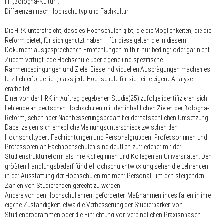
III. „Bologna-Kultur“.
Differenzen nach Hochschultyp und Fachkultur
Die HRK unterstreicht, dass es Hochschulen gibt, die die Möglichkeiten, die die
Reform bietet, für sich genutzt haben – für diese gelten die in diesem
Dokument ausgesprochenen Empfehlungen mithin nur bedingt oder gar nicht.
Zudem verfügt jede Hochschule über eigene und spezifische
Rahmenbedingungen und Ziele. Diese individuellen Ausprägungen machen es
letztlich erforderlich, dass jede Hochschule für sich eine eigene Analyse
erarbeitet.
Einer von der HRK in Auftrag gegebenen Studie(25) zufolge identifizieren sich
Lehrende an deutschen Hochschulen mit den inhaltlichen Zielen der Bologna-
Reform, sehen aber Nachbesserungsbedarf bei der tatsächlichen Umsetzung.
Dabei zeigen sich erhebliche Meinungsunterschiede zwischen den
Hochschultypen, Fachrichtungen und Personalgruppen: Professorinnen und
Professoren an Fachhochschulen sind deutlich zufriedener mit der
Studienstrukturreform als ihre Kolleginnen und Kollegen an Universitäten. Den
größten Handlungsbedarf für die Hochschulentwicklung sehen die Lehrenden
in der Ausstattung der Hochschulen mit mehr Personal, um den steigenden
Zahlen von Studierenden gerecht zu werden.
Andere von den Hochschullehrern geforderten Maßnahmen indes fallen in ihre
eigene Zuständigkeit, etwa die Verbesserung der Studierbarkeit von
Studienprogrammen oder die Einrichtung von verbindlichen Praxisphasen.