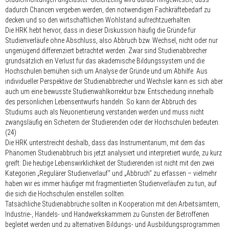
dadurch Chancen vergeben werden, den notwendigen Fachkräftebedarf zu
decken und so den wirtschaftlichen Wohlstand aufrechtzuerhalten.
Die HRK hebt hervor, dass in dieser Diskussion häufig die Gründe für
Studienverläufe ohne Abschluss, also Abbruch bzw. Wechsel, nicht oder nur
ungenügend differenziert betrachtet werden. Zwar sind Studienabbrecher
grundsätzlich ein Verlust für das akademische Bildungssystem und die
Hochschulen bemühen sich um Analyse der Gründe und um Abhilfe. Aus
individueller Perspektive der Studienabbrecher und Wechsler kann es sich aber
auch um eine bewusste Studienwahlkorrektur bzw. Entscheidung innerhalb
des persönlichen Lebensentwurfs handeln. So kann der Abbruch des
Studiums auch als Neuorientierung verstanden werden und muss nicht
zwangsläufig ein Scheitern der Studierenden oder der Hochschulen bedeuten.
(24)
Die HRK unterstreicht deshalb, dass das Instrumentarium, mit dem das
Phänomen Studienabbruch bis jetzt analysiert und interpretiert wurde, zu kurz
greift: Die heutige Lebenswirklichkeit der Studierenden ist nicht mit den zwei
Kategorien „Regulärer Studienverlauf“ und „Abbruch“ zu erfassen – vielmehr
haben wir es immer häufiger mit fragmentierten Studienverläufen zu tun, auf
die sich die Hochschulen einstellen sollten.
Tatsächliche Studienabbrüche sollten in Kooperation mit den Arbeitsämtern,
Industrie-, Handels- und Handwerkskammern zu Gunsten der Betroffenen
begleitet werden und zu alternativen Bildungs- und Ausbildungsprogrammen