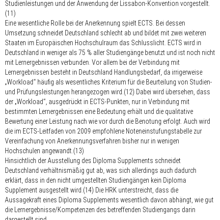
Studienleistungen und der Anwendung der Lissabon-Konvention vorgestellt.
(11)
Eine wesentliche Rolle bei der Anerkennung spielt ECTS. Bei dessen
Umsetzung schneidet Deutschland schlecht ab und bildet mit zwei weiteren
Staaten im Europäischen Hochschulraum das Schlusslicht. ECTS wird in
Deutschland in weniger als 75 % aller Studiengänge benutzt und ist noch nicht
mit Lernergebnissen verbunden. Vor allem bei der Verbindung mit
Lernergebnissen besteht in Deutschland Handlungsbedarf, da irrigerweise
„Workload“ häufig als wesentliches Kriterium für die Beurteilung von Studien-
und Prüfungsleistungen herangezogen wird.(12) Dabei wird übersehen, dass
der „Workload“, ausgedrückt in ECTS-Punkten, nur in Verbindung mit
bestimmten Lernergebnissen eine Bedeutung erhält und die qualitative
Bewertung einer Leistung nach wie vor durch die Benotung erfolgt. Auch wird
die im ECTS-Leitfaden von 2009 empfohlene Noteneinstufungstabelle zur
Vereinfachung von Anerkennungsverfahren bisher nur in wenigen
Hochschulen angewandt.(13)
Hinsichtlich der Ausstellung des Diploma Supplements schneidet
Deutschland verhältnismäßig gut ab, was sich allerdings auch dadurch
erklärt, dass in den nicht umgestellten Studiengängen kein Diploma
Supplement ausgestellt wird.(14) Die HRK unterstreicht, dass die
Aussagekraft eines Diploma Supplements wesentlich davon abhängt, wie gut
die Lernergebnisse/Kompetenzen des betreffenden Studiengangs darin
dargestellt sind.