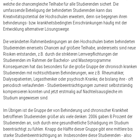
welche die chancengleiche Teilhabe für alle Studierenden sichert. Die
umfassende Beteiligung der behinderten Studierenden kann das
Kreativitätspotential der Hochschulen erweitern, denn sie begegnen ihren
behinderungs- bzw. krankheitsbedingten Einschränkungen häufig mit der
Entwicklung alternativer Lösungswege.
Die veränderten Rahmenbedingungen an den Hochschulen bieten behinderten
Studierenden einerseits Chancen auf größere Teilhabe, andererseits sind neue
Risiken entstanden, z.B. durch die strikteren Lernverpflichtungen der
Studierenden im Rahmen der Bachelor- und Masterprogramme.
Konsequenzen hat das besonders für die große Gruppe der chronisch kranken
Studierenden mit nichtsichtbaren Behinderungen, wie z.B. Rheumatiker,
Dialysepatienten, Legastheniker oder psychisch Kranke, die bislang ihre - oft
periodisch verlaufenden - Studienbeeinträchtigungen zumeist selbstständig
kompensieren konnten und jetzt erstmalig auf Nachteilsausgleiche im
Studium angewiesen sind.
Im Übrigen ist die Gruppe der von Behinderung und chronischer Krankheit
betroffenen Studierenden größer als viele denken: 2006 gaben 8 Prozent der
Studierenden an, sich durch eine gesundheitliche Schädigung im Studium
beeinträchtigt zu fühlen. Knapp die Hälfte dieser Gruppe gibt eine mittlere bis
starke Studienbeeinträchtigung an. Insbesondere diese Studierenden - also