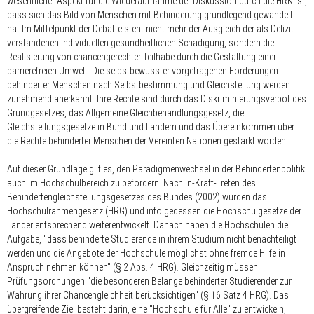
wesentlicher Aspekt für die Wiederaufnahme der Diskussion durch die HRK ist,
dass sich das Bild von Menschen mit Behinderung grundlegend gewandelt
hat.Im Mittelpunkt der Debatte steht nicht mehr der Ausgleich der als Defizit
verstandenen individuellen gesundheitlichen Schädigung, sondern die
Realisierung von chancengerechter Teilhabe durch die Gestaltung einer
barrierefreien Umwelt. Die selbstbewusster vorgetragenen Forderungen
behinderter Menschen nach Selbstbestimmung und Gleichstellung werden
zunehmend anerkannt. Ihre Rechte sind durch das Diskriminierungsverbot des
Grundgesetzes, das Allgemeine Gleichbehandlungsgesetz, die
Gleichstellungsgesetze in Bund und Ländern und das Übereinkommen über
die Rechte behinderter Menschen der Vereinten Nationen gestärkt worden.
Auf dieser Grundlage gilt es, den Paradigmenwechsel in der Behindertenpolitik
auch im Hochschulbereich zu befördern. Nach In-Kraft-Treten des
Behindertengleichstellungsgesetzes des Bundes (2002) wurden das
Hochschulrahmengesetz (HRG) und infolgedessen die Hochschulgesetze der
Länder entsprechend weiterentwickelt. Danach haben die Hochschulen die
Aufgabe, "dass behinderte Studierende in ihrem Studium nicht benachteiligt
werden und die Angebote der Hochschule möglichst ohne fremde Hilfe in
Anspruch nehmen können" (§ 2 Abs. 4 HRG). Gleichzeitig müssen
Prüfungsordnungen "die besonderen Belange behinderter Studierender zur
Wahrung ihrer Chancengleichheit berücksichtigen" (§ 16 Satz 4 HRG). Das
übergreifende Ziel besteht darin, eine "Hochschule für Alle" zu entwickeln,