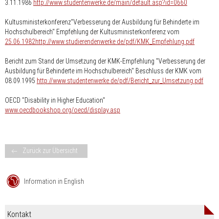
3.11.1986
http://www.studentenwerke.de/main/default.asp?id=0660
Kultusministerkonferenz"Verbesserung der Ausbildung für Behinderte im
Hochschulbereich" Empfehlung der Kultusministerkonferenz vom
25.06.1982http://www.studierendenwerke.de/pdf/KMK_Empfehlung.pdf
Bericht zum Stand der Umsetzung der KMK-Empfehlung "Verbesserung der
Ausbildung für Behinderte im Hochschulbereich" Beschluss der KMK vom
08.09.1995
http://www.studentenwerke.de/pdf/Bericht_zur_Umsetzung.pdf
OECD "Disability in Higher Education"
www.oecdbookshop.org/oecd/display.asp
Zurück zur Übersicht
Information in English
Kontakt