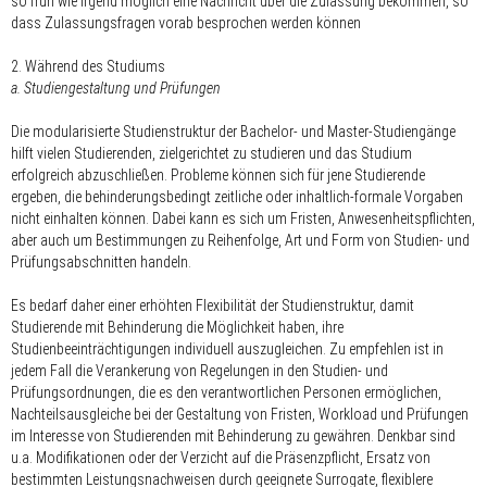
so früh wie irgend möglich eine Nachricht über die Zulassung bekommen, so
dass Zulassungsfragen vorab besprochen werden können
2. Während des Studiums
a. Studiengestaltung und Prüfungen
Die modularisierte Studienstruktur der Bachelor- und Master-Studiengänge
hilft vielen Studierenden, zielgerichtet zu studieren und das Studium
erfolgreich abzuschließen. Probleme können sich für jene Studierende
ergeben, die behinderungsbedingt zeitliche oder inhaltlich-formale Vorgaben
nicht einhalten können. Dabei kann es sich um Fristen, Anwesenheitspflichten,
aber auch um Bestimmungen zu Reihenfolge, Art und Form von Studien- und
Prüfungsabschnitten handeln.
Es bedarf daher einer erhöhten Flexibilität der Studienstruktur, damit
Studierende mit Behinderung die Möglichkeit haben, ihre
Studienbeeinträchtigungen individuell auszugleichen. Zu empfehlen ist in
jedem Fall die Verankerung von Regelungen in den Studien- und
Prüfungsordnungen, die es den verantwortlichen Personen ermöglichen,
Nachteilsausgleiche bei der Gestaltung von Fristen, Workload und Prüfungen
im Interesse von Studierenden mit Behinderung zu gewähren. Denkbar sind
u.a. Modifikationen oder der Verzicht auf die Präsenzpflicht, Ersatz von
bestimmten Leistungsnachweisen durch geeignete Surrogate, flexiblere