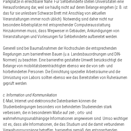
Parkplätze in erreichbarer Nähe. Für Sehbehinderte stellen Universitäten eine
Herausforderung dar, weil sie häufig nicht auf deren Belange eingehen (z. B. ist
das für sie unlesbare Schwarze Brett mit Anschlag von aktuellen
Veranstaltungen immer noch üblich). Notwendig sind daher nicht nur
besondere Arbeitsplätze mit entsprechender Computerausstattung.
Hinzukommen muss, dass Wegweiser in Gebäuden, Ankündigungen von
Veranstaltungen und Vorlesungen für Sehbehinderte aufbereitet werden.
Generell sind bei Baumaßnahmen der Hochschulen die entsprechenden
Regelungen zum barrierefreien Bauen (u.a. Landesbauordnungen und DIN-
Normen) zu beachten. Eine barrierefrei gestaltete Umwelt berücksichtigt die
Belange von mobilitätsbeeinträchtigten ebenso wie die von seh- und
hörbehinderten Personen. Die Einrichtung spezieller Arbeitsräume und die
Umrüstung von Labors sollten ebenso wie das Bereitstellen von Ruheräumen
geprüft werden.
c. Information und Kommunikation
E-Mail, Internet und elektronische Datenbanken können die
Studienbedingungen besonders von behinderten Studierenden stark
verbessern, die in besonderem Maße auf zeit-, orts- und
wahrnehmungsunabhängige Informationen angewiesen sind. Umso wichtiger
ist es, dass alle Informationen, die das Studium und die damit verbundenen
Verwaltungsvorgänge betreffen, barrierefrei gemäß den entsprechenden