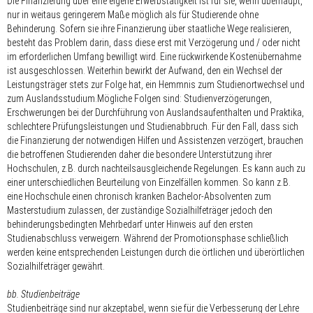
Die Finanzierung über eine eigene Erwerbstätigkeit ist für sie, wenn überhaupt,
nur in weitaus geringerem Maße möglich als für Studierende ohne
Behinderung. Sofern sie ihre Finanzierung über staatliche Wege realisieren,
besteht das Problem darin, dass diese erst mit Verzögerung und / oder nicht
im erforderlichen Umfang bewilligt wird. Eine rückwirkende Kostenübernahme
ist ausgeschlossen. Weiterhin bewirkt der Aufwand, den ein Wechsel der
Leistungsträger stets zur Folge hat, ein Hemmnis zum Studienortwechsel und
zum Auslandsstudium.Mögliche Folgen sind: Studienverzögerungen,
Erschwerungen bei der Durchführung von Auslandsaufenthalten und Praktika,
schlechtere Prüfungsleistungen und Studienabbruch. Für den Fall, dass sich
die Finanzierung der notwendigen Hilfen und Assistenzen verzögert, brauchen
die betroffenen Studierenden daher die besondere Unterstützung ihrer
Hochschulen, z.B. durch nachteilsausgleichende Regelungen. Es kann auch zu
einer unterschiedlichen Beurteilung von Einzelfällen kommen. So kann z.B.
eine Hochschule einen chronisch kranken Bachelor-Absolventen zum
Masterstudium zulassen, der zuständige Sozialhilfeträger jedoch den
behinderungsbedingten Mehrbedarf unter Hinweis auf den ersten
Studienabschluss verweigern. Während der Promotionsphase schließlich
werden keine entsprechenden Leistungen durch die örtlichen und überörtlichen
Sozialhilfeträger gewährt.
bb. Studienbeiträge
Studienbeiträge sind nur akzeptabel, wenn sie für die Verbesserung der Lehre