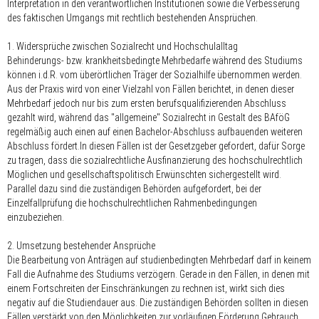
Interpretation in den verantwortlichen Institutionen sowie die Verbesserung
des faktischen Umgangs mit rechtlich bestehenden Ansprüchen.
1. Widersprüche zwischen Sozialrecht und Hochschulalltag
Behinderungs- bzw. krankheitsbedingte Mehrbedarfe während des Studiums
können i.d.R. vom überörtlichen Träger der Sozialhilfe übernommen werden.
Aus der Praxis wird von einer Vielzahl von Fällen berichtet, in denen dieser
Mehrbedarf jedoch nur bis zum ersten berufsqualifizierenden Abschluss
gezahlt wird, während das "allgemeine" Sozialrecht in Gestalt des BAföG
regelmäßig auch einen auf einen Bachelor-Abschluss aufbauenden weiteren
Abschluss fördert.In diesen Fällen ist der Gesetzgeber gefordert, dafür Sorge
zu tragen, dass die sozialrechtliche Ausfinanzierung des hochschulrechtlich
Möglichen und gesellschaftspolitisch Erwünschten sichergestellt wird.
Parallel dazu sind die zuständigen Behörden aufgefordert, bei der
Einzelfallprüfung die hochschulrechtlichen Rahmenbedingungen
einzubeziehen.
2. Umsetzung bestehender Ansprüche
Die Bearbeitung von Anträgen auf studienbedingten Mehrbedarf darf in keinem
Fall die Aufnahme des Studiums verzögern. Gerade in den Fällen, in denen mit
einem Fortschreiten der Einschränkungen zu rechnen ist, wirkt sich dies
negativ auf die Studiendauer aus. Die zuständigen Behörden sollten in diesen
Fällen verstärkt von den Möglichkeiten zur vorläufigen Förderung Gebrauch