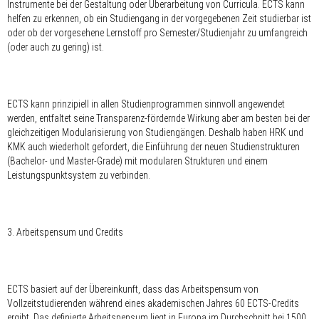
Instrumente bei der Gestaltung oder Überarbeitung von Curricula. ECTS kann
helfen zu erkennen, ob ein Studiengang in der vorgegebenen Zeit studierbar ist
oder ob der vorgesehene Lernstoff pro Semester/Studienjahr zu umfangreich
(oder auch zu gering) ist.
ECTS kann prinzipiell in allen Studienprogrammen sinnvoll angewendet
werden, entfaltet seine Transparenz-fördernde Wirkung aber am besten bei der
gleichzeitigen Modularisierung von Studiengängen. Deshalb haben HRK und
KMK auch wiederholt gefordert, die Einführung der neuen Studienstrukturen
(Bachelor- und Master-Grade) mit modularen Strukturen und einem
Leistungspunktsystem zu verbinden.
3. Arbeitspensum und Credits
ECTS basiert auf der Übereinkunft, dass das Arbeitspensum von
Vollzeitstudierenden während eines akademischen Jahres 60 ECTS-Credits
ergibt. Das definierte Arbeitspensum liegt in Europa im Durchschnitt bei 1500