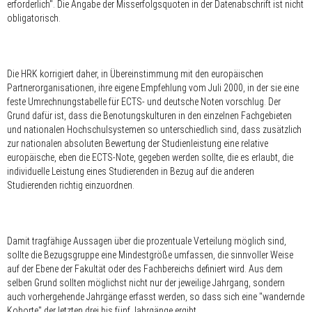
erforderlich". Die Angabe der Misserfolgsquoten in der Datenabschrift ist nicht
obligatorisch.
Die HRK korrigiert daher, in Übereinstimmung mit den europäischen
Partnerorganisationen, ihre eigene Empfehlung vom Juli 2000, in der sie eine
feste Umrechnungstabelle für ECTS- und deutsche Noten vorschlug. Der
Grund dafür ist, dass die Benotungskulturen in den einzelnen Fachgebieten
und nationalen Hochschulsystemen so unterschiedlich sind, dass zusätzlich
zur nationalen absoluten Bewertung der Studienleistung eine relative
europäische, eben die ECTS-Note, gegeben werden sollte, die es erlaubt, die
individuelle Leistung eines Studierenden in Bezug auf die anderen
Studierenden richtig einzuordnen.
Damit tragfähige Aussagen über die prozentuale Verteilung möglich sind,
sollte die Bezugsgruppe eine Mindestgröße umfassen, die sinnvoller Weise
auf der Ebene der Fakultät oder des Fachbereichs definiert wird. Aus dem
selben Grund sollten möglichst nicht nur der jeweilige Jahrgang, sondern
auch vorhergehende Jahrgänge erfasst werden, so dass sich eine "wandernde
Kohorte" der letzten drei bis fünf Jahrgänge ergibt.