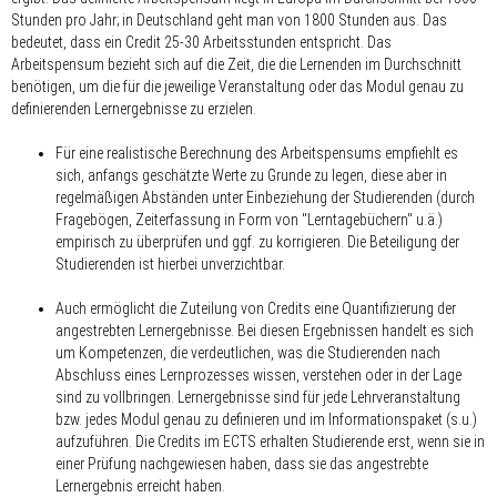
Stunden pro Jahr; in Deutschland geht man von 1800 Stunden aus. Das
bedeutet, dass ein Credit 25-30 Arbeitsstunden entspricht. Das
Arbeitspensum bezieht sich auf die Zeit, die die Lernenden im Durchschnitt
benötigen, um die für die jeweilige Veranstaltung oder das Modul genau zu
definierenden Lernergebnisse zu erzielen.
Für eine realistische Berechnung des Arbeitspensums empfiehlt es
sich, anfangs geschätzte Werte zu Grunde zu legen, diese aber in
regelmäßigen Abständen unter Einbeziehung der Studierenden (durch
Fragebögen, Zeiterfassung in Form von "Lerntagebüchern" u.ä.)
empirisch zu überprüfen und ggf. zu korrigieren. Die Beteiligung der
Studierenden ist hierbei unverzichtbar.
Auch ermöglicht die Zuteilung von Credits eine Quantifizierung der
angestrebten Lernergebnisse. Bei diesen Ergebnissen handelt es sich
um Kompetenzen, die verdeutlichen, was die Studierenden nach
Abschluss eines Lernprozesses wissen, verstehen oder in der Lage
sind zu vollbringen. Lernergebnisse sind für jede Lehrveranstaltung
bzw. jedes Modul genau zu definieren und im Informationspaket (s.u.)
aufzuführen. Die Credits im ECTS erhalten Studierende erst, wenn sie in
einer Prüfung nachgewiesen haben, dass sie das angestrebte
Lernergebnis erreicht haben.