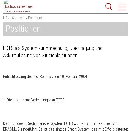
Zum
Websit
Content
springen
HRK
Startseite
Positionen
Positionen
Suchbegriff
Suchen
ECTS als System zur Anrechung, Übertragung und
Akkumulierung von Studienleistungen
Entschließung des 98. Senats vom 10. Februar 2004
1. Die gestiegene Bedeutung von ECTS
Das European Credit Transfer System ECTS wurde 1989 im Rahmen von
ERASMUS eingeführt. Es ist das einzige Credit System, das mit Erfolg getestet