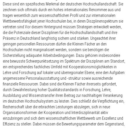
Diese sind ein spezifisches Merkmal der deutschen Hochschullandschaft. Sie
zeichnen sich oftmals durch ein hohes internationales Renommee aus und
tragen wesentlich zum wissenschaftlichen Profil und zur internationalen
Wettbewerbsfähigkeit jener Hochschulen bei, in deren Diszplinenspektrum sie
vertreten sind.Vor diesem Hintergrund müssen Strategien entwickelt werden,
die die Potenziale dieser Disziplinen für die Hochschullandschaft und ihre
Präsenz in Deutschland langfristig sichern und stärken. Ungeachtet ihrer
geringen personellen Ressourcen dürfen die Kleinen Fächer an den
Hochschulen nicht marginalisiert werden, sondern sie benötigen die
Sicherstellung adäquater Arbeitsbedingungen. Dazu gehören insbesondere
eine bewusste Schwerpunktsetzung im Spektrum der Disziplinen am Standort,
ein entsprechendes fachliches Umfeld mit Kooperationsmöglichkeiten in
Lehre und Forschung auf lokaler und überregionaler Ebene, eine den Aufgaben
angemessene Personalausstattung und -struktur sowie ausreichende
finanzielle Ressourcen. Dabei sind die Kleinen Fächer ihrerseits gefordert,
durch Gewährleistung hoher Qualitätsstandards in Forschung, Lehre,
Ausbildung und Wissenstransfer ihren Beitrag zur nachhaltigen Verankerung
im deutschen Hochschulsystem zu leisten. Dies schließt die Verpflichtung ein,
Rechenschaft über die erbrachten Leistungen abzulegen, sich in neue
Organisationsformen der Kooperation und Interdisziplinarität aktiv
einzubringen und sich dem wissenschaftlichen Wettbewerb um Exzellenz und
Effizienz zu stellen. Dabei müssen die Bewertungsparameter dem Gegenstand,