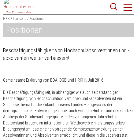
Zum
Websit
Content
springen
HRK
Startseite
Positionen
Positionen
Suchbegriff
Suchen
Beschäftigungsfähigkeit von Hochschulabsolventinnen und -
absolventen weiter verbessern!
Gemeinsame Erklärung von BDA, DGB und HRK
[1]
, Juli 2016
Die Beschäftigungsfähigkeit, in abhängiger wie auch selbstständiger
Beschäftigung, von Hochschulabsolventinnen und -absolventen ist ein
Schlüsselthema für die Zukunft unseres Landes – angesichts der
demographischen Entwicklungen, aber auch vor dem Hintergrund des starken
Anstiegs der Studienanfängerquote in den vergangenen Jahrzehnten.
Deutschland braucht im internationalen Wettbewerb ein leistungsstarkes
Bildungssystem, das eine hervorragende Kompetenzentwicklung seiner
Absolventinnen und Absolventen ermöglicht und diese in die Lage versetzt,