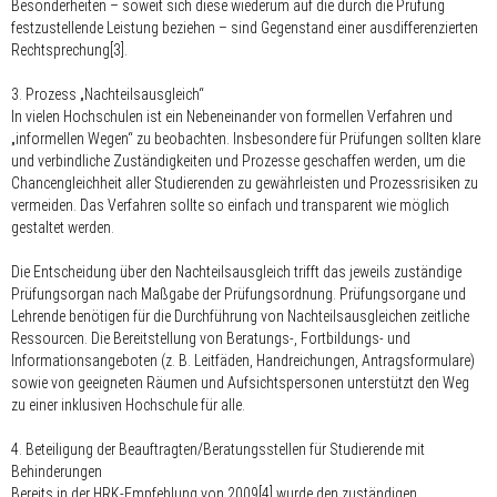
Besonderheiten – soweit sich diese wiederum auf die durch die Prüfung
festzustellende Leistung beziehen – sind Gegenstand einer ausdifferenzierten
Rechtsprechung[3].
3. Prozess „Nachteilsausgleich“
In vielen Hochschulen ist ein Nebeneinander von formellen Verfahren und
„informellen Wegen“ zu beobachten. Insbesondere für Prüfungen sollten klare
und verbindliche Zuständigkeiten und Prozesse geschaffen werden, um die
Chancengleichheit aller Studierenden zu gewährleisten und Prozessrisiken zu
vermeiden. Das Verfahren sollte so einfach und transparent wie möglich
gestaltet werden.
Die Entscheidung über den Nachteilsausgleich trifft das jeweils zuständige
Prüfungsorgan nach Maßgabe der Prüfungsordnung. Prüfungsorgane und
Lehrende benötigen für die Durchführung von Nachteilsausgleichen zeitliche
Ressourcen. Die Bereitstellung von Beratungs-, Fortbildungs- und
Informationsangeboten (z. B. Leitfäden, Handreichungen, Antragsformulare)
sowie von geeigneten Räumen und Aufsichtspersonen unterstützt den Weg
zu einer inklusiven Hochschule für alle.
4. Beteiligung der Beauftragten/Beratungsstellen für Studierende mit
Behinderungen
Bereits in der HRK-Empfehlung von 2009[4] wurde den zuständigen