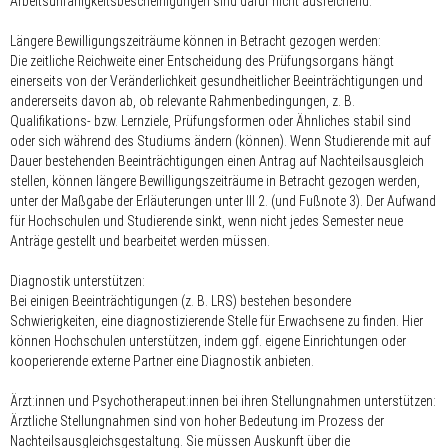
Arbeitsunfähigkeitsbescheinigungen sind dafür nicht ausreichend.
Längere Bewilligungszeiträume können in Betracht gezogen werden:
Die zeitliche Reichweite einer Entscheidung des Prüfungsorgans hängt
einerseits von der Veränderlichkeit gesundheitlicher Beeinträchtigungen und
andererseits davon ab, ob relevante Rahmenbedingungen, z. B.
Qualifikations- bzw. Lernziele, Prüfungsformen oder Ähnliches stabil sind
oder sich während des Studiums ändern (können). Wenn Studierende mit auf
Dauer bestehenden Beeinträchtigungen einen Antrag auf Nachteilsausgleich
stellen, können längere Bewilligungszeiträume in Betracht gezogen werden,
unter der Maßgabe der Erläuterungen unter III 2. (und Fußnote 3). Der Aufwand
für Hochschulen und Studierende sinkt, wenn nicht jedes Semester neue
Anträge gestellt und bearbeitet werden müssen.
Diagnostik unterstützen:
Bei einigen Beeinträchtigungen (z. B. LRS) bestehen besondere
Schwierigkeiten, eine diagnostizierende Stelle für Erwachsene zu finden. Hier
können Hochschulen unterstützen, indem ggf. eigene Einrichtungen oder
kooperierende externe Partner eine Diagnostik anbieten.
Ärzt:innen und Psychotherapeut:innen bei ihren Stellungnahmen unterstützen:
Ärztliche Stellungnahmen sind von hoher Bedeutung im Prozess der
Nachteilsausgleichsgestaltung. Sie müssen Auskunft über die