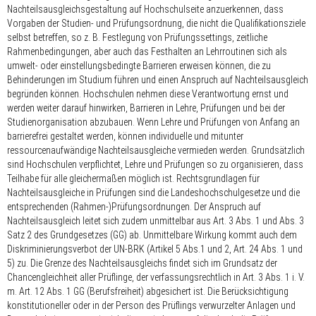
Nachteilsausgleichsgestaltung auf Hochschulseite anzuerkennen, dass
Vorgaben der Studien- und Prüfungsordnung, die nicht die Qualifikationsziele
selbst betreffen, so z. B. Festlegung von Prüfungssettings, zeitliche
Rahmenbedingungen, aber auch das Festhalten an Lehrroutinen sich als
umwelt- oder einstellungsbedingte Barrieren erweisen können, die zu
Behinderungen im Studium führen und einen Anspruch auf Nachteilsausgleich
begründen können. Hochschulen nehmen diese Verantwortung ernst und
werden weiter darauf hinwirken, Barrieren in Lehre, Prüfungen und bei der
Studienorganisation abzubauen. Wenn Lehre und Prüfungen von Anfang an
barrierefrei gestaltet werden, können individuelle und mitunter
ressourcenaufwändige Nachteilsausgleiche vermieden werden. Grundsätzlich
sind Hochschulen verpflichtet, Lehre und Prüfungen so zu organisieren, dass
Teilhabe für alle gleichermaßen möglich ist. Rechtsgrundlagen für
Nachteilsausgleiche in Prüfungen sind die Landeshochschulgesetze und die
entsprechenden (Rahmen-)Prüfungsordnungen. Der Anspruch auf
Nachteilsausgleich leitet sich zudem unmittelbar aus Art. 3 Abs. 1 und Abs. 3
Satz 2 des Grundgesetzes (GG) ab. Unmittelbare Wirkung kommt auch dem
Diskriminierungsverbot der UN-BRK (Artikel 5 Abs.1 und 2, Art. 24 Abs. 1 und
5) zu. Die Grenze des Nachteilsausgleichs findet sich im Grundsatz der
Chancengleichheit aller Prüflinge, der verfassungsrechtlich in Art. 3 Abs. 1 i. V.
m. Art. 12 Abs. 1 GG (Berufsfreiheit) abgesichert ist. Die Berücksichtigung
konstitutioneller oder in der Person des Prüflings verwurzelter Anlagen und