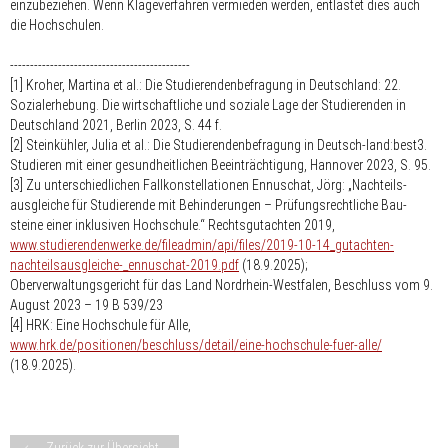
einzubeziehen. Wenn Klageverfahren vermieden werden, entlastet dies auch
die Hochschulen.
---------------------------------------------
[1] Kroher, Martina et al.: Die Studierendenbefragung in Deutschland: 22.
Sozialerhebung. Die wirtschaftliche und soziale Lage der Studierenden in
Deutschland 2021, Berlin 2023, S. 44 f.
[2] Steinkühler, Julia et al.: Die Studierendenbefragung in Deutsch-land:best3.
Studieren mit einer gesundheitlichen Beeinträchtigung, Hannover 2023, S. 95.
[3] Zu unterschiedlichen Fallkonstellationen Ennuschat, Jörg: „Nachteils-
ausgleiche für Studierende mit Behinderungen – Prüfungsrechtliche Bau-
steine einer inklusiven Hochschule.“ Rechtsgutachten 2019,
www.studierendenwerke.de/fileadmin/api/files/2019-10-14_gutachten-
nachteilsausgleiche-_ennuschat-2019.pdf
(18.9.2025);
Oberverwaltungsgericht für das Land Nordrhein-Westfalen, Beschluss vom 9.
August 2023 – 19 B 539/23
[4] HRK: Eine Hochschule für Alle,
www.hrk.de/positionen/beschluss/detail/eine-hochschule-fuer-alle/
(18.9.2025).
Zurück zur Übersicht