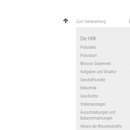
Hochschule Esslingen
Befristungsregelung
2025
Europa-Universität
Besoldung
Flensburg
Universität Göttingen
Zum Seitenanfang
FernUniversität Hagen
Universität Halle-Wittenberg
Die HRK
Bucerius Law School
Ev. Hochschule für Soziale
Präsident
Arbeit & Diakonie
Präsidium
HfMT Hamburg
Mission Statement
PH Heidelberg
SRH Heidelberg
Aufgaben und Struktur
Hochschule Heilbronn
Geschäftsstelle
Fachhochschule
Bibliothek
Südwestfalen
Geschichte
Karlsruher Institut für
Technologie
Stellenanzeigen
CAU zu Kiel
Ausschreibungen und
Katho Nordrhein-Westfalen
Bekanntmachungen
Deutsche Sporthochschule
Allianz der Wissenschafts­
Köln