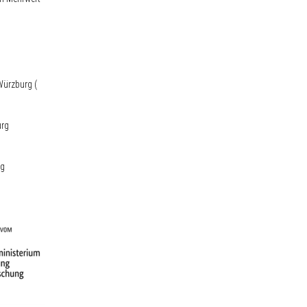
Würzburg (
burg
rg