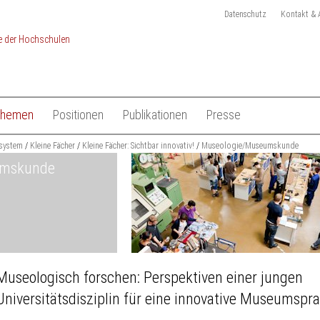
Datenschutz
Kontakt & 
Themen
Positionen
Publikationen
Presse
chulen
system
Studium
Kleine Fächer
Kleine Fächer: Sichtbar innovativ!
Gesamtliste HRK Publikationen
Museologie/Museumskunde
Pressemitteilungen
umskunde
Lehre
Tagungen
Pressekit
en
Forschung
Anmeldung Presseverteile
Hochschulsystem
Ansprechpartner
 der Hochschulen
Internationales
Museologisch forschen: Perspektiven einer jungen
Universitätsdisziplin für eine innovative Museumspra