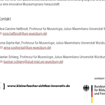
ür eine innovative Museumspraxis herausstellt.
Kontakt
ora Caroline Halfbrodt,
Professur für Museologie, Julius-Maximilians-Universität 
nospam-
nora.halfbrodt
uni-wuerzburg.de
)
nna-Sophie Karl
, Professur für Museologie, Julius-Maximilians-Universität Würz
nospam-
anna-sophie.karl
uni-wuerzburg.de
)
astian Schlang
, Professur für Museologie, Julius-Maximilians-Universität Würzbu
nospam-
bastian.schlang
stud-mail.uni-wuerzburg.de
)