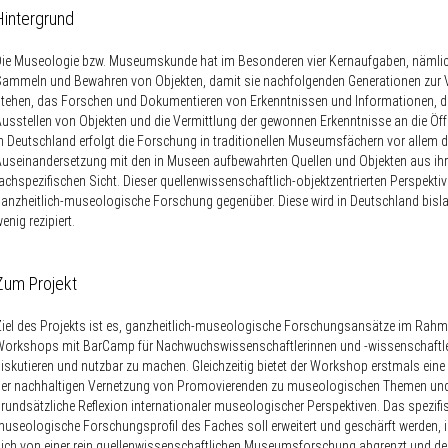
Hintergrund
ie Museologie bzw. Museumskunde hat im Besonderen vier Kernaufgaben, nämli
ammeln und Bewahren von Objekten, damit sie nachfolgenden Generationen zur 
tehen, das Forschen und Dokumentieren von Erkenntnissen und Informationen, 
usstellen von Objekten und die Vermittlung der gewonnen Erkenntnisse an die Öffe
n Deutschland erfolgt die Forschung in traditionellen Museumsfächern vor allem d
useinandersetzung mit den in Museen aufbewahrten Quellen und Objekten aus ihre
achspezifischen Sicht. Dieser quellenwissenschaftlich-objektzentrierten Perspektiv
anzheitlich-museologische Forschung gegenüber. Diese wird in Deutschland bisl
enig rezipiert.
Zum Projekt
iel des Projekts ist es, ganzheitlich-museologische Forschungsansätze im Rahm
Workshops mit BarCamp für Nachwuchswissenschaftlerinnen und -wissenschaftle
iskutieren und nutzbar zu machen. Gleichzeitig bietet der Workshop erstmals eine
der nachhaltigen Vernetzung von Promovierenden zu museologischen Themen und
rundsätzliche Reflexion internationaler museologischer Perspektiven. Das spezifi
useologische Forschungsprofil des Faches soll erweitert und geschärft werden,
ich von einer rein quellenwissenschaftlichen Museumsforschung abgrenzt und d