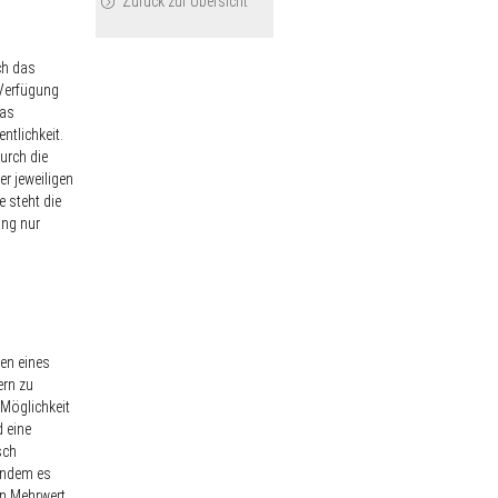
Zurück zur Übersicht
ch das
Verfügung
das
ntlichkeit.
urch die
r jeweiligen
e steht die
ang nur
en eines
rn zu
 Möglichkeit
 eine
sch
 indem es
en Mehrwert