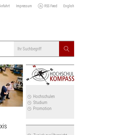
Anfahrt
Impressum
RSS Feed
English
Suchbegriff
Suchen
r
Hochschulen
Studium
Promotion
xis