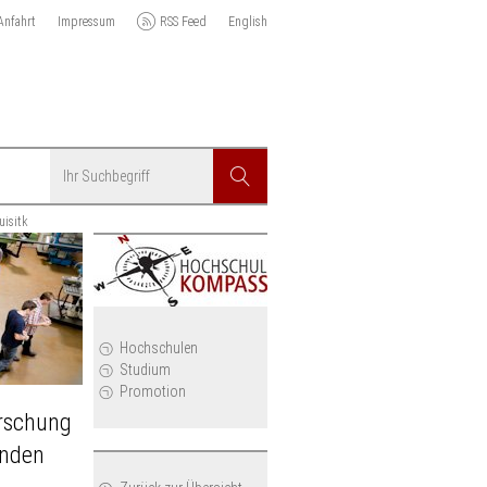
Anfahrt
Impressum
RSS Feed
English
Suchbegriff
Suchen
uisitk
r
Hochschulen
Studium
Promotion
orschung
unden