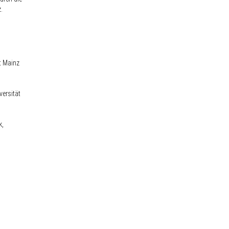
.
t Mainz
versität
k,