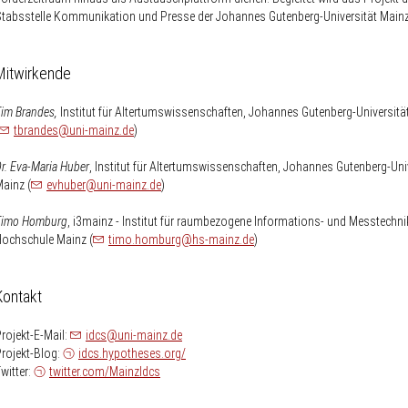
tabsstelle Kommunikation und Presse der Johannes Gutenberg-Universität Mainz
Mitwirkende
im Brandes,
Institut für Altertumswissenschaften, Johannes Gutenberg-Universitä
nospam-
tbrandes
uni-mainz.de
)
r. Eva-Maria Huber
, Institut für Altertumswissenschaften, Johannes Gutenberg-Uni
nospam-
ainz (
evhuber
uni-mainz.de
)
Timo Homburg
, i3mainz - Institut für raumbezogene Informations- und Messtechni
nospam-
ochschule Mainz (
timo.homburg
hs-mainz.de
)
Kontakt
nospam-
rojekt-E-Mail:
idcs
uni-mainz.de
rojekt-Blog:
idcs.hypotheses.org/
witter:
twitter.com/MainzIdcs