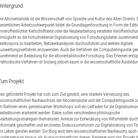
Hintergrund
ie Altorientalistik ist die Wissenschaft von Sprache und Kultur des Alten Orients. 
esentlichen Arbeitsschwerpunkt bildet die Grundlagenforschung in Form der Edit
nveröffentlichter Keilschrifttexte oder der Neubearbeitung veralteter Veröffentlich
rmöglicht es die fortschreitende Digitalisierung von Forschungsdaten zunehmen
extkorpora zu bearbeiten, Netzwerkanalysen durchzuführen und weitere digitale
uswertungsverfahren anzuwenden. Auch die Verfahren der Computerlinguistik ge
unehmend an Bedeutung für die altorientalistische Forschung. Das Erlernen ents
ethodische Verfahren ist bislang jedoch kaum in die wissenschaftliche Ausbildung
Zum Projekt
as geförderte Projekt hat sich zum Ziel gesetzt, eine stärkere Vernetzung des
issenschaftlichen Nachwuchses der Altorientalistik und der Computerlinguistik zu
m Rahmen eines gemeinsamen Workshops soll ein Leitfaden für die Digitalisieru
exteditionen erarbeitet werden. Dabei sollen verschiedene philologische
earbeitungsstrategien thematisiert, Anreize zur Entwicklung von Hilfsmitteln durch
nformatik geschaffen und ein breites Diskussionsforum zur Digitalisierung von Te
ns Leben gerufen werden. Ein Blog wird dem wissenschaftlichen Nachwuchs auch 
örderzeitraum hinaus als Austauschplattform dienen. Begleitet wird das Projekt d