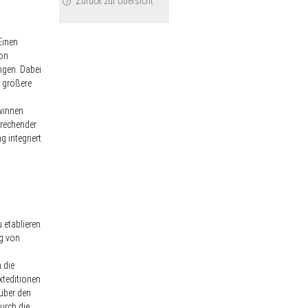
Zurück zur Übersicht
Einen
ion
ungen. Dabei
d größere
winnen
prechender
 integriert.
 etablieren.
ng von
 die
xteditionen
über den
urch die