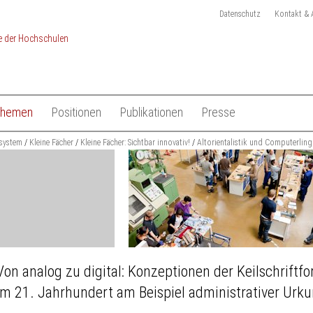
Datenschutz
Kontakt & 
Themen
Positionen
Publikationen
Presse
chulen
system
Studium
Kleine Fächer
Kleine Fächer: Sichtbar innovativ!
Gesamtliste HRK Publikationen
Altorientalistik und Computerling
Pressemitteilungen
Lehre
Tagungen
Pressekit
en
Forschung
Anmeldung Presseverteile
Hochschulsystem
Ansprechpartner
 der Hochschulen
Internationales
Von analog zu digital: Konzeptionen der Keilschriftf
im 21. Jahrhundert am Beispiel administrativer Urk