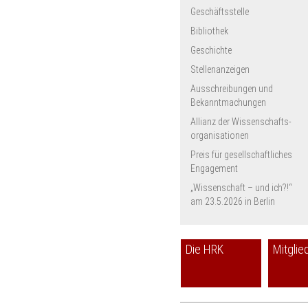
Universität Konstanz
Geschäftsstelle
HMT Leipzig
Bibliothek
Universität zu Lübeck
Geschichte
Hochschule Magdeburg-
Stendal
Stellenanzeigen
Universität Marburg
Ausschreibungen und
HfWU Nürtingen-Geislingen
Bekanntmachungen
Universität Potsdam
Allianz der Wissenschafts­
PH Schwäbisch Gmünd
organisationen
HfM Würzburg
Preis für gesellschaftliches
Engagement
„Wissenschaft – und ich?!“
am 23.5.2026 in Berlin
Die HRK
Mitglie