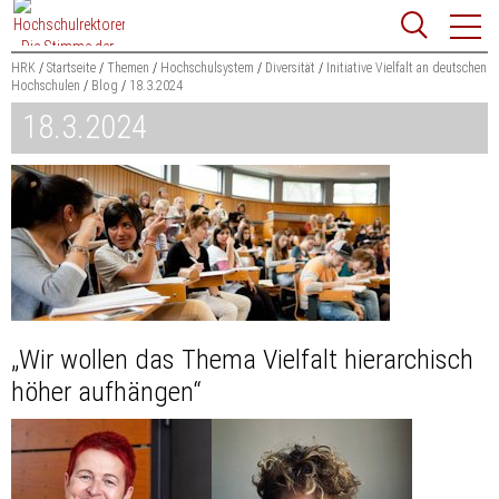
Zum
Websit
Content
springen
HRK
Startseite
Themen
Hochschulsystem
Diversität
Initiative Vielfalt an deutschen
Hochschulen
Blog
18.3.2024
Suchbegriff
18.3.2024
Suchen
„Wir wollen das Thema Vielfalt hierarchisch
höher aufhängen“