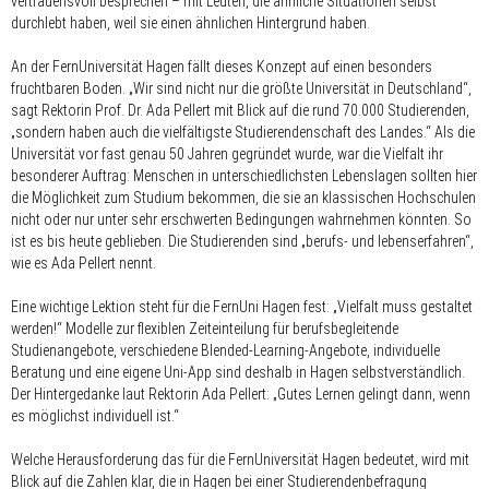
vertrauensvoll besprechen – mit Leuten, die ähnliche Situationen selbst
durchlebt haben, weil sie einen ähnlichen Hintergrund haben.
An der FernUniversität Hagen fällt dieses Konzept auf einen besonders
fruchtbaren Boden. „Wir sind nicht nur die größte Universität in Deutschland“,
sagt Rektorin Prof. Dr. Ada Pellert mit Blick auf die rund 70.000 Studierenden,
„sondern haben auch die vielfältigste Studierendenschaft des Landes.“ Als die
Universität vor fast genau 50 Jahren gegründet wurde, war die Vielfalt ihr
besonderer Auftrag: Menschen in unterschiedlichsten Lebenslagen sollten hier
die Möglichkeit zum Studium bekommen, die sie an klassischen Hochschulen
nicht oder nur unter sehr erschwerten Bedingungen wahrnehmen könnten. So
ist es bis heute geblieben. Die Studierenden sind „berufs- und lebenserfahren“,
wie es Ada Pellert nennt.
Eine wichtige Lektion steht für die FernUni Hagen fest: „Vielfalt muss gestaltet
werden!“ Modelle zur flexiblen Zeiteinteilung für berufsbegleitende
Studienangebote, verschiedene Blended-Learning-Angebote, individuelle
Beratung und eine eigene Uni-App sind deshalb in Hagen selbstverständlich.
Der Hintergedanke laut Rektorin Ada Pellert: „Gutes Lernen gelingt dann, wenn
es möglichst individuell ist.“
Welche Herausforderung das für die FernUniversität Hagen bedeutet, wird mit
Blick auf die Zahlen klar, die in Hagen bei einer Studierendenbefragung