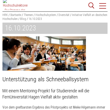
Zum
Websit
Content
springen
HRK
Startseite
Themen
Hochschulsystem
Diversität
Initiative Vielfalt an deutschen
Hochschulen
Blog
16.10.2023
Suchbegriff
16.10.2023
Suchen
Unterstützung als Schneeballsystem
Mit einem Mentoring-Projekt für Studierende will die
FernUniversität Hagen Vielfalt aktiv gestalten.
Von dem greifbarsten Ergebnis des Pilotprojekts ist Meike Hilgemann immer