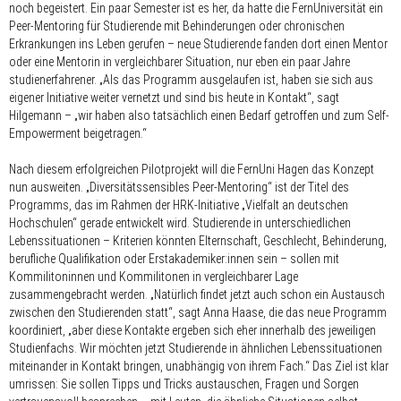
noch begeistert. Ein paar Semester ist es her, da hatte die FernUniversität ein
Peer-Mentoring für Studierende mit Behinderungen oder chronischen
Erkrankungen ins Leben gerufen – neue Studierende fanden dort einen Mentor
oder eine Mentorin in vergleichbarer Situation, nur eben ein paar Jahre
studienerfahrener. „Als das Programm ausgelaufen ist, haben sie sich aus
eigener Initiative weiter vernetzt und sind bis heute in Kontakt“, sagt
Hilgemann – „wir haben also tatsächlich einen Bedarf getroffen und zum Self-
Empowerment beigetragen.“
Nach diesem erfolgreichen Pilotprojekt will die FernUni Hagen das Konzept
nun ausweiten. „Diversitätssensibles Peer-Mentoring“ ist der Titel des
Programms, das im Rahmen der HRK-Initiative „Vielfalt an deutschen
Hochschulen“ gerade entwickelt wird. Studierende in unterschiedlichen
Lebenssituationen – Kriterien könnten Elternschaft, Geschlecht, Behinderung,
berufliche Qualifikation oder Erstakademiker:innen sein – sollen mit
Kommilitoninnen und Kommilitonen in vergleichbarer Lage
zusammengebracht werden. „Natürlich findet jetzt auch schon ein Austausch
zwischen den Studierenden statt“, sagt Anna Haase, die das neue Programm
koordiniert, „aber diese Kontakte ergeben sich eher innerhalb des jeweiligen
Studienfachs. Wir möchten jetzt Studierende in ähnlichen Lebenssituationen
miteinander in Kontakt bringen, unabhängig von ihrem Fach.“ Das Ziel ist klar
umrissen: Sie sollen Tipps und Tricks austauschen, Fragen und Sorgen