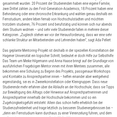
gesammelt wurden. 20 Prozent der Studierenden haben eine eigene Familie,
zwei Drittel zählen zu den First-Generation-Academics, 18 Prozent haben eine
Behinderung oder eine chronische Erkrankung und wählen genau deshalb ein
Fernstudium, andere leben fernab von Hochschulstädten und möchten
trotzdem studieren, 76 Prozent sind berufstätig und können sich nur abends
dem Studium widmen – und sehr viele Studierende fallen in mehrere dieser
Kategorien. „Zugleich stehen wir vor der Herausforderung, dass wir eine sehr
schlanke Struktur an Mitarbeitenden und Lehrenden haben“, sagt Ada Pellert.
Das geplante Mentoring-Projekt ist deshalb in der speziellen Konstellation der
Hagener Universität ein logischer Schritt, bedeutet er doch Hilfe zur Selbsthilfe.
Das Team um Meike Hilgemann und Anna Haase bringt auf der Grundlage von
ausführlichen Fragebögen Mentor:innen mit ihren Mentees zusammen, alle
bekommen eine Schulung zu Beginn des Projekts, passgenaue Workshops
und Kontakte zu Ansprechpartner:innen – helfen einander aber weitgehend
eigenständig, sei es in Zweierkonstellation oder Kleingruppen. Dass neue
Studierende mehr erfahren über die Abläufe an der Hochschule, dass sie Tipps
zur Bewältigung des Alltags oder Hinweise auf Ansprechpartnerinnen und
Ansprechpartner innerhalb der Hochschule bekommen und so ein
Zugehörigkeitsgefühl entsteht. Allein das schon helfe erheblich bei der
Studienzufriedenheit und trage letztlich zu besseren Studienergebnissen bei –
„denn ein Fernstudium kann durchaus zu einer Vereinzelung führen, und dem