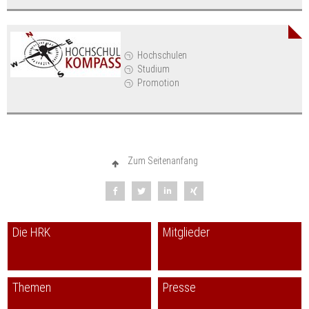
Hochschulen
Studium
Promotion
Zum Seitenanfang
Die HRK
Mitglieder
Themen
Presse