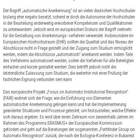
Der Begriff „automatische Anerkennung” ist an vielen deutschen Hochschulen
bislang eher negativ besetzt, scheint er doch die Autonomie der Hochschulen
in der Beurteilung anderweitig erworbener Kompetenzen und Qualifikationen
zu unterwandern. Jedoch wird im europäischen Diskurs der Begriff vielmehr
für die Gestaltung von Anerkennungs- verfahren verwendet. Insbesondere im
Europäischen Hochschulraum (EHR) sollten die Qualität und das Niveau der
Abschlüsse nicht in Frage gestellt und der Zugang zum Studium ermöglicht
werden, indem die Abschlüsse „automatisch“ anerkannt werden. Indem Teile
des Verfahrens automatisiert werden, sollen die Verfahren für alle Beteiligten
einfacher und kürzer gestaltet werden. Dies betrifft jedoch nicht die
letztendliche Zulassung zum Studium, die weiterhin mit einer Prüfung der
fachlichen Eignung verbunden sein kann.
Das europäische Projekt „Focus on Automatic Institutional Recognition“
(FAIR) widmet sich der Frage, wie die Einführung von Elementen
automatischer Anerkennung gelingen kann und hat die Implementierung
geänderter Strukturen und Prozesse getestet, um festzustellen, welche Effekte
sich daraus ergeben. Es wird über einen Zeitraum von zweieinhalb Jahren im
Rahmen des Programms ERASMUS+ der Europäischen Kommission
gefördert und geht auf die Beratungen der sogenannten „Pathfinder Group on
Automatic Recognition“ zurück, die nach der Bologna-Konferenz in Bukarest