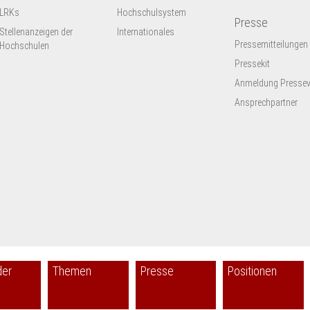
LRKs
Hochschulsystem
Presse
Stellenanzeigen der
Internationales
Pressemitteilungen
Hochschulen
Pressekit
Anmeldung Presseve
Ansprechpartner
der
Themen
Presse
Positionen