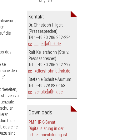
Kontakt
lisierung in
Dr. Christoph Hilgert
den
(Pressesprecher)
uf die
Tel.: +49 30 206 292-224
hilgert[at]hrk.de
ass das
Ralf Kellershohn (Stellv.
Pressesprecher)
eise
Tel.: +49 30 206 292-227
erscheiden.
kellershohn[at]hrk.de
le.“
Stefanie Schulte-Austum
Tel.: +49 228 887-153
rbereiten,
schulte[at]hrk.de
rstützen zu
otenziale
hschulen
Downloads
ieren.
durch die
PM "HRK-Senat:
l, das eine
Digitalisierung in der
Dazu sind
Lehrer:innenbildung ist