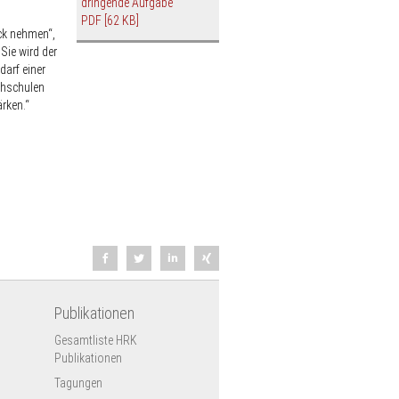
dringende Aufgabe"
PDF
[62 KB]
ick nehmen“,
Sie wird der
darf einer
chschulen
rken.“
Publikationen
Gesamtliste HRK
Publikationen
Tagungen