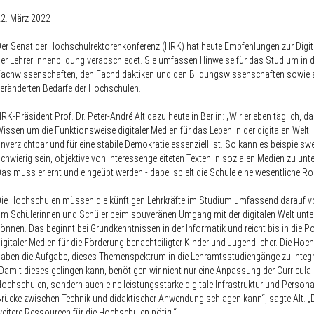
2. März 2022
er Senat der Hochschulrektorenkonferenz (HRK) hat heute Empfehlungen zur Digita
er Lehrer:innenbildung verabschiedet. Sie umfassen Hinweise für das Studium in 
achwissenschaften, den Fachdidaktiken und den Bildungswissenschaften sowie a
eränderten Bedarfe der Hochschulen.
RK-Präsident Prof. Dr. Peter-André Alt dazu heute in Berlin: „Wir erleben täglich, d
issen um die Funktionsweise digitaler Medien für das Leben in der digitalen Welt
nverzichtbar und für eine stabile Demokratie essenziell ist. So kann es beispielsw
chwierig sein, objektive von interessengeleiteten Texten in sozialen Medien zu unt
as muss erlernt und eingeübt werden - dabei spielt die Schule eine wesentliche Rol
ie Hochschulen müssen die künftigen Lehrkräfte im Studium umfassend darauf vo
m Schülerinnen und Schüler beim souveränen Umgang mit der digitalen Welt unte
önnen. Das beginnt bei Grundkenntnissen in der Informatik und reicht bis in die P
igitaler Medien für die Förderung benachteiligter Kinder und Jugendlicher. Die Hoc
aben die Aufgabe, dieses Themenspektrum in die Lehramtsstudiengänge zu integr
Damit dieses gelingen kann, benötigen wir nicht nur eine Anpassung der Curricula 
ochschulen, sondern auch eine leistungsstarke digitale Infrastruktur und Persona
rücke zwischen Technik und didaktischer Anwendung schlagen kann“, sagte Alt. „
eitere Ressourcen für die Hochschulen nötig.“