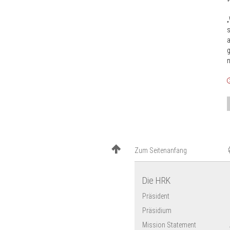
„
s
a
g
n
Zum Seitenanfang
Die HRK
Präsident
Präsidium
Mission Statement