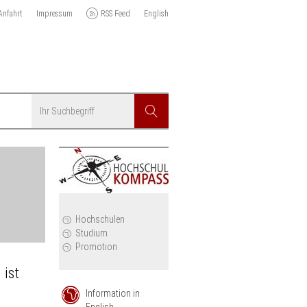
Anfahrt
Impressum
RSS Feed
English
Suchbegriff
Suchen
r
Hochschulen
Studium
Promotion
 ist
Information in
English