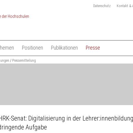
Datenschutz
Kontakt & 
Themen
Positionen
Publikationen
Presse
chulen
ilungen
Studium
Pressemitteilung
Gesamtliste HRK Publikationen
Pressemitteilungen
Lehre
Tagungen
Pressekit
en
Forschung
Anmeldung Presseverteile
Hochschulsystem
Ansprechpartner
 der Hochschulen
Internationales
HRK-Senat: Digitalisierung in der Lehrer:innenbildung
dringende Aufgabe