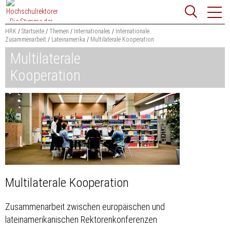
Zum
Websit
Content
springen
HRK
Startseite
Themen
Internationales
Internationale
Zusammenarbeit
Lateinamerika
Multilaterale Kooperation
Suchbegriff
Multilaterale
Suchen
Kooperation
Multilaterale Kooperation
Zusammenarbeit zwischen europäischen und
lateinamerikanischen Rektorenkonferenzen