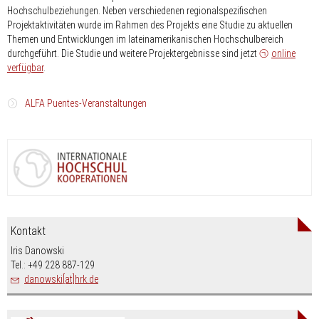
Hochschulbeziehungen. Neben verschiedenen regionalspezifischen
Projektaktivitäten wurde im Rahmen des Projekts eine Studie zu aktuellen
Themen und Entwicklungen im lateinamerikanischen Hochschulbereich
durchgeführt. Die Studie und weitere Projektergebnisse sind jetzt
online
verfügbar
.
ALFA Puentes-Veranstaltungen
“A Europe-Latin America Partnership for Innovative, Responsive and
Sustainable Universities” – dies war der Titel der zweiten
bi-regionalen
Konferenz
im Rahmen des ALFA puentes Projekts, die vom 2.-4.
Dezember 2013 in Cartagena de Indias, Kolumbien, stattfand. Neben
dem Thema der strategischen Internationalisierung der Hochschulen,
zu der die HRK einen Workshop durchführte, tauschten sich die über
120 Hochschulvertreterinnen und -vertreter aus Europa und
Kontakt
Lateinamerika über Erfahrungen in der regionalen Integration aus
Iris Danowski
sowie über die zukünftigen Perspektiven der regionalen wie auch der
Tel.: +49 228 887-129
europäisch-lateinamerikanischen Hochschulkooperation.
danowski[at]hrk.de
Vom 12.-14. November 2012 fand die
Konferenz
"Innovative
Strategies for Higher Education in Latin America and Europe: