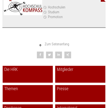
International Collaboration and Regional Development" in São
Paulo, Brasilien, statt. Die Veranstaltung bot Hochschulleitungen aus
Hochschulen
Europa und Lateinamerika ein Forum, um zu diskutieren, wie sich
Studium
Rolle und Aufgaben der Hochschulen im Hinblick auf Wachstum,
Promotion
Entwicklung und Gesellschaft ändern und welche Strategie und
Prioritäten sich hieraus für die Zusammenarbeit der Hochschulen
zwischen beiden Regionen ergeben. An der Konferenz nahmen über
200 Hochschulvertreterinnen und -vertreter aus 34 europäischen und
lateinamerikanischen Ländern teil.
Zum Seitenanfang
Im Rahmen eines
Regionalseminars
, das als Teil des ALFA-Puentes-
Projekts im März 2012 in Chile stattfand, diskutierten europäische
und lateinamerikanische Expertinnen und Experten über Situation und
Perspektiven von akademischer Mobilität und Anerkennung.
Die HRK
Mitglieder
Erfahrungsberichte aus Deutschland mit internationalen
Studienprogrammen stießen dabei auf großes Interesse bei den
Teilnehmenden.
Themen
Presse
Vom 15.-17. Mai 2011 fand in Bogota, Kolumbien das
Kick-off
Meeting
des europäisch-lateinamerikanischen Projekts
"
Alfa Puentes:
Building Capacity of University Associations in fostering Latin-
American regional integration
" statt. Das von der Europäischen
Positionen
International
Kommission geförderte Projekt wird von einem Konsortium von 23