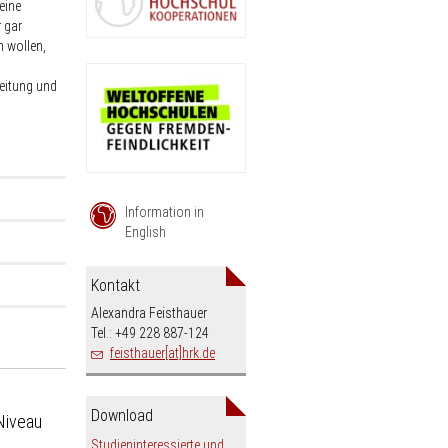
eine
 gar
n wollen,
eitung und
Information in
English
 sich
rden?
ge
Kontakt
f die
en die
Alexandra Feisthauer
Tel.: +49 228 887-124
d
es
hschulen
feisthauer[at]hrk.de
 die
re
hschulen
edene
lich
tützung
Download
lf-
Niveau
lung zu
Studieninteressierte und
er