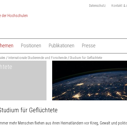
Datenschutz
Kontakt & 
Themen
Positionen
Publikationen
Presse
chulen
nales
Studium
Internationale Studierende und Forschende
Gesamtliste HRK Publikationen
Studium für Geflüchtete
Pressemitteilungen
htete
Lehre
Tagungen
Pressekit
en
Forschung
Anmeldung Presseverteile
Hochschulsystem
Ansprechpartner
 der Hochschulen
Internationales
Studium für Geflüchtete
mmer mehr Menschen fliehen aus ihren Heimatländern vor Krieg, Gewalt und politi