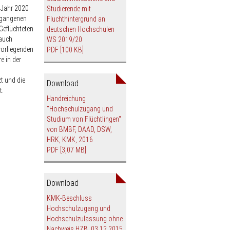
t werden
 Jahr 2020
Studierende mit
in einem
dische
ergangenen
Fluchthintergrund an
Geflüchteten
deutschen Hochschulen
 auch
WS 2019/20
ie
vorliegenden
PDF
[100 KB]
e in der
iches
d
t und die
ember
Download
t.
 DSH,
Handreichung
"Hochschulzugang und
 mit
aF, mit
Studium von Flüchtlingen"
von BMBF, DAAD, DSW,
estDaF
HRK, KMK, 2016
PDF
[3,07 MB]
gion,
aten
Download
men
KMK-Beschluss
Hochschulzugang und
Hochschulzulassung ohne
Nachweis HZB, 03.12.2015