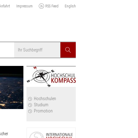
Anfahrt
Impressum
RSS Feed
English
Suchbegriff
Suchen
r
Hochschulen
Studium
Promotion
scher