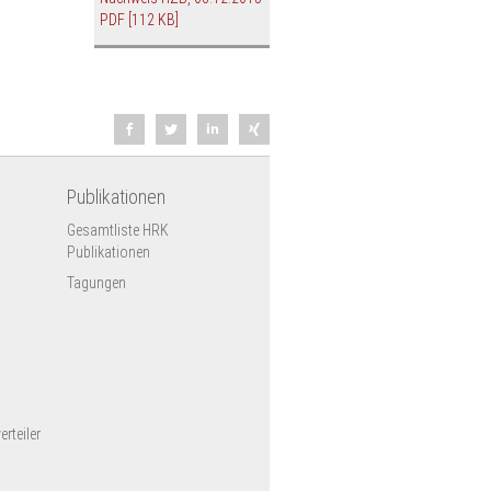
MK),
PDF
[112 KB]
 (DSW)
eichung
arbeiter
Publikationen
Gesamtliste HRK
Publikationen
ng der
en
Tagungen
nd.
en.
rteiler
t,