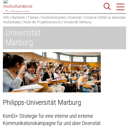
Zum
Websit
Content
springen
HRK
Startseite
Themen
Hochschulsystem
Diversität
Initiative Vielfalt an deutschen
Hochschulen
Karte der Projektstandorte
Universität Marburg
Suchbegriff
Universität
Suchen
Marburg
Philipps-Universität Marburg
KomDi+ Strategie für eine interne und externe
Kommunikationskampagne für und über Diversität