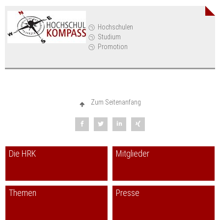
Hochschulen
Studium
Promotion
Zum Seitenanfang
Die HRK
Mitglieder
Themen
Presse