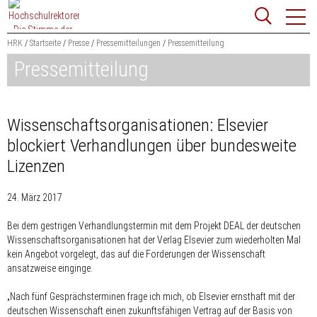
Zum
Websit
Content
springen
HRK
Startseite
Presse
Pressemitteilungen
Pressemitteilung
Pressemitteilung
Suchbegriff
Suchen
Wissenschafts­organisationen: Elsevier
blockiert Verhandlungen über bundesweite
Lizenzen
24. März 2017
Bei dem gestrigen Verhandlungstermin mit dem Projekt DEAL der deutschen
Wissenschafts­organisationen hat der Verlag Elsevier zum wiederholten Mal
kein Angebot vorgelegt, das auf die Forderungen der Wissenschaft
ansatzweise einginge.
„
Nach fünf Gesprächsterminen frage ich mich, ob Elsevier ernsthaft mit der
deutschen Wissenschaft einen zukunftsfähigen Vertrag auf der Basis von