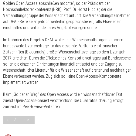
Golden Open Access abschließen möchte
“, so der Präsident der
Hochschulrektorenkonferenz (HRK), Prof. Dr. Horst Hippler, der die
Verhandlungsgruppe der Wissenschaft anführt. Die Verhandlungsteilnehmer
auf DEAL-Seite seien jedoch weiterhin gesprächsbereit, falls Elsevier ein
ernsthaftes und verhandelbares Angebot vorlegen sollte.
Im Rahmen des Projekts DEAL wollen die Wissenschafts­organisationen
bundesweite Lizenzverträge für das gesamte Portfolio elektronischer
Zeitschriften (E-Journals) großer Wissenschaftsverlage ab dem Lizenzjahr
2017 erreichen. Durch die Effekte eines Konsortialvertrages auf Bundesebene
sollen die einzelnen Einrichtungen finanziell entlastet und der Zugang zu
wissenschaftlicher Literatur für die Wissenschaft auf breiter und nachhaltiger
Ebene verbessert werden. Zugleich soll eine Open-Access-Komponente
implementiert werden.
Beim „Goldenen Weg“ des Open Access wird ein wissenschaftlicher Text
zuerst Open-Access-basiert veröffentlicht. Die Qualitätssicherung erfolgt
zumeist im Peer-Review-Verfahren.
Zur Liste