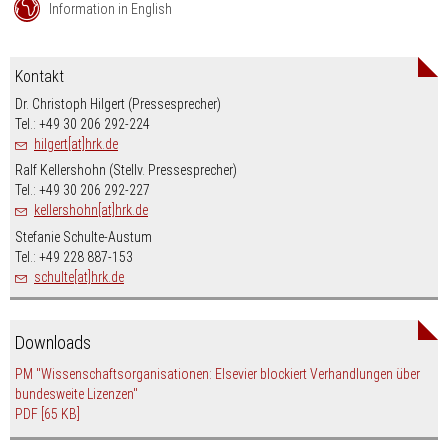
Information in English
Kontakt
Dr. Christoph Hilgert (Pressesprecher)
Tel.: +49 30 206 292-224
hilgert[at]hrk.de
Ralf Kellershohn (Stellv. Pressesprecher)
Tel.: +49 30 206 292-227
kellershohn[at]hrk.de
Stefanie Schulte-Austum
Tel.: +49 228 887-153
schulte[at]hrk.de
Downloads
PM "Wissenschafts­organisationen: Elsevier blockiert Verhandlungen über
bundesweite Lizenzen"
PDF
[65 KB]