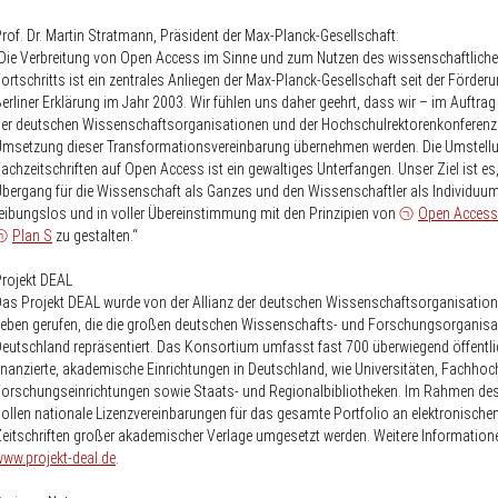
rof. Dr. Martin Stratmann, Präsident der Max-Planck-Gesellschaft:
Die Verbreitung von Open Access im Sinne und zum Nutzen des wissenschaftlich
ortschritts ist ein zentrales Anliegen der Max-Planck-Gesellschaft seit der Förderu
erliner Erklärung im Jahr 2003. Wir fühlen uns daher geehrt, dass wir – im Auftrag 
er deutschen Wissenschafts­organisationen und der Hochschulrektorenkonferenz 
msetzung dieser Transformationsvereinbarung übernehmen werden. Die Umstellu
achzeitschriften auf Open Access ist ein gewaltiges Unterfangen. Unser Ziel ist es
bergang für die Wissenschaft als Ganzes und den Wissenschaftler als Individuu
eibungslos und in voller Übereinstimmung mit den Prinzipien von
Open Access
Plan S
zu gestalten.“
rojekt DEAL
as Projekt DEAL wurde von der Allianz der deutschen Wissenschafts­organisation
eben gerufen, die die großen deutschen Wissenschafts- und Forschungsorganisa
eutschland repräsentiert. Das Konsortium umfasst fast 700 überwiegend öffentli
inanzierte, akademische Einrichtungen in Deutschland, wie Universitäten, Fachhoc
orschungseinrichtungen sowie Staats- und Regionalbibliotheken. Im Rahmen des
ollen nationale Lizenzvereinbarungen für das gesamte Portfolio an elektronische
eitschriften großer akademischer Verlage umgesetzt werden. Weitere Information
ww.projekt-deal.de
.