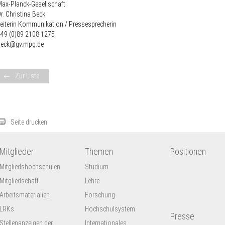
ax-Planck-Gesellschaft
r. Christina Beck
eiterin Kommunikation / Pressesprecherin
+49 (0)89 2108 1275
beck@gv.mpg.de
Zur Liste
Seite drucken
Mitglieder
Themen
Positionen
Mitgliedshochschulen
Studium
Mitgliedschaft
Lehre
Arbeitsmaterialien
Forschung
LRKs
Hochschulsystem
Presse
Stellenanzeigen der
Internationales