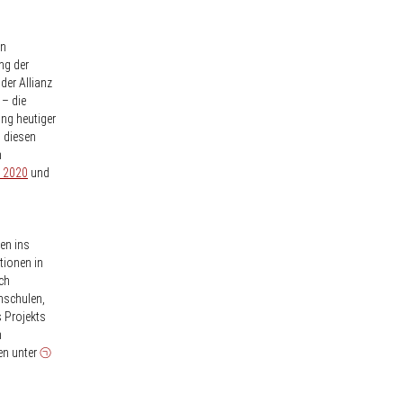
en
ng der
der Allianz
– die
ng heutiger
, diesen
m
 2020
und
en ins
tionen in
ch
hschulen,
 Projekts
n
en unter