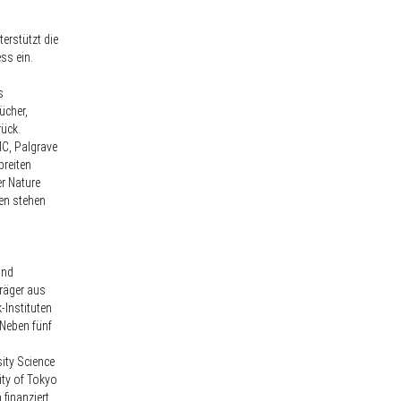
erstützt die
ss ein.
s
ücher,
rück.
MC, Palgrave
breiten
r Nature
nen stehen
und
räger aus
-Instituten
 Neben fünf
sity Science
ity of Tokyo
 finanziert