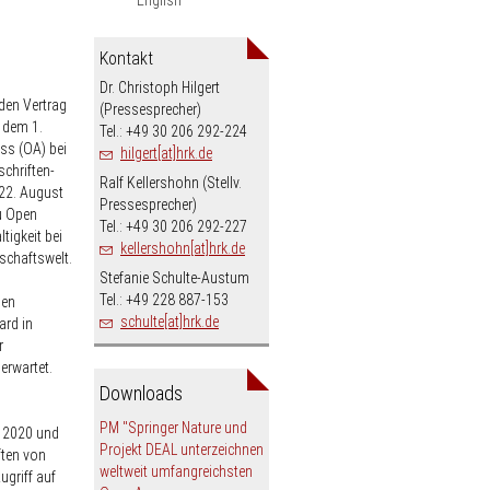
Kontakt
Dr. Christoph Hilgert
den Vertrag
(Pressesprecher)
t dem 1.
Tel.: +49 30 206 292-224
ss (OA) bei
hilgert[at]hrk.de
schriften-
Ralf Kellershohn (Stellv.
22. August
Pressesprecher)
zu Open
Tel.: +49 30 206 292-227
tigkeit bei
kellershohn[at]hrk.de
schaftswelt.
Stefanie Schulte-Austum
Tel.: +49 228 887-153
hen
schulte[at]hrk.de
ard in
r
erwartet.
Downloads
PM "Springer Nature und
r 2020 und
Projekt DEAL unterzeichnen
ften von
weltweit umfangreichsten
ugriff auf