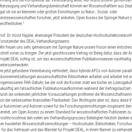
mfang und die Komplexität der Vereinbarung wider. Auf Grund unserer gemeinsa
berzeugung und Verhandlungsbereitschaft können wir Wissenschaftlern aus Deu
gal ob sie an kleineren oder großen Einrichtungen zu Natur-, Sozial- oder
eisteswissenschaften forschen, jetzt anbieten, Open Access bei Springer Nature 
eröffentlichen.“
rof. Dr. Horst Hippler, ehemaliger Präsident der deutschen Hochschulrektorenkon
Vorsitzender des DEAL-Verhandlungsteams:
Wir freuen uns sehr, gemeinsam mit Springer Nature unsere Vision einen entsche
chritt voran zu bringen. Der jetzt geschlossene Vertrag ist Beleg dafür, dass der 
rojekt DEAL richtig ist, um das wissenschaftlichen Publikationswesen nachhaltig
eiterzuentwickeln:
ie jetzt gefundene Vereinbarung verhindert, dass hybride APCs von Autoren parall
bonnementzahlungen wissenschaftlicher Bibliotheken anfallen und arbeitet mit ei
ngemessenen PAR-Gebühr, bei der sich die Kosten statt wie bisher an Lizenzgebü
ukünftig am tatsächlichen Publikationsaufkommen während der Vertragslaufzeit o
urch die sinkenden jährlichen Vorauszahlungen profitieren die Wissenschaftseinr
on der verbesserten finanziellen Planbarkeit. Das Wichtigste aber ist, dass diese 
ür Autorinnen und Autoren sowie für die Forschungseinrichtungen insgesamt de
ereitet, um Open Access zu einem Standard für wissenschaftliches Publizieren zu
öchte nochmal den vielen am Verhandlungsprozess Beteiligten herzlich danken 
en hunderten Wissenschaftseinrichtungen – Hochschulen, Bibliotheken, Forschun
 für das Vertrauen und das Mandat für Projekt DEAL, in ihrem Namen zu verhandel