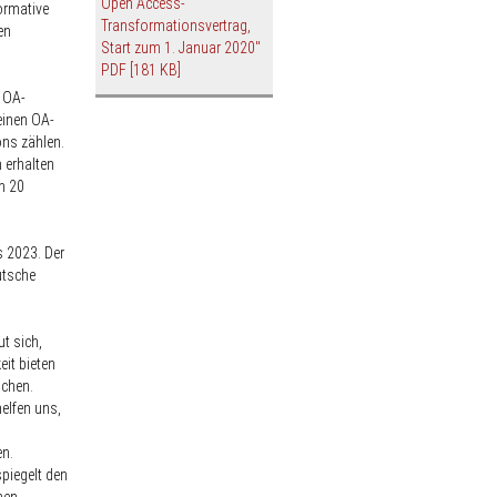
Open Access-
formative
Transformationsvertrag,
en
Start zum 1. Januar 2020"
PDF
[181 KB]
e OA-
einen OA-
ons zählen.
h erhalten
n 20
s 2023. Der
utsche
ut sich,
it bieten
ichen.
helfen uns,
en.
spiegelt den