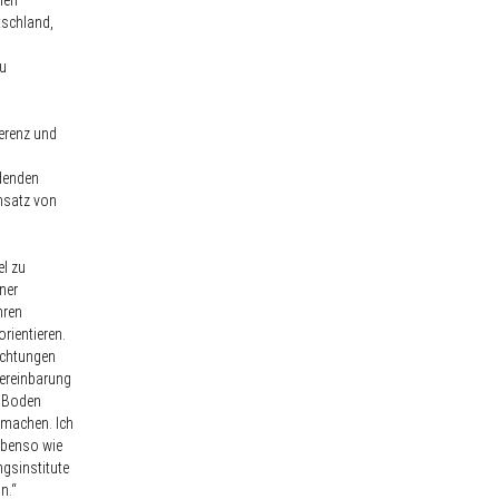
men
tschland,
zu
ferenz und
idenden
Ansatz von
el zu
ner
hren
rientieren.
ichtungen
Vereinbarung
n Boden
 machen. Ich
ebenso wie
gsinstitute
n.“