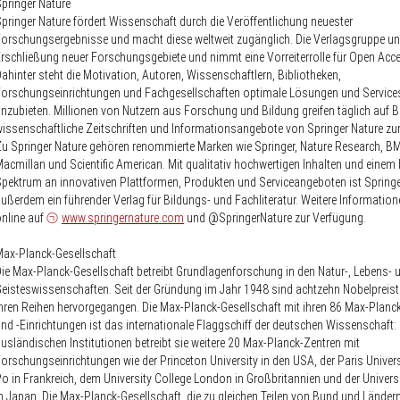
pringer Nature
pringer Nature fördert Wissenschaft durch die Veröffentlichung neuester
orschungsergebnisse und macht diese weltweit zugänglich. Die Verlagsgruppe unt
rschließung neuer Forschungsgebiete und nimmt eine Vorreiterrolle für Open Acce
ahinter steht die Motivation, Autoren, Wissenschaftlern, Bibliotheken,
orschungseinrichtungen und Fachgesellschaften optimale Lösungen und Service
nzubieten. Millionen von Nutzern aus Forschung und Bildung greifen täglich auf B
issenschaftliche Zeitschriften und Informationsangebote von Springer Nature zu
u Springer Nature gehören renommierte Marken wie Springer, Nature Research, B
acmillan und Scientific American. Mit qualitativ hochwertigen Inhalten und einem 
pektrum an innovativen Plattformen, Produkten und Serviceangeboten ist Springe
ußerdem ein führender Verlag für Bildungs- und Fachliteratur. Weitere Informatio
nline auf
www.springernature.com
und @SpringerNature zur Verfügung.
ax-Planck-Gesellschaft
ie Max-Planck-Gesellschaft betreibt Grundlagenforschung in den Natur-, Lebens- 
eisteswissenschaften. Seit der Gründung im Jahr 1948 sind achtzehn Nobelpreist
hren Reihen hervorgegangen. Die Max-Planck-Gesellschaft mit ihren 86 Max-Planck
nd -Einrichtungen ist das internationale Flaggschiff der deutschen Wissenschaft:
usländischen Institutionen betreibt sie weitere 20 Max-Planck-Zentren mit
orschungseinrichtungen wie der Princeton University in den USA, der Paris Univer
o in Frankreich, dem University College London in Großbritannien und der Univers
n Japan. Die Max-Planck-Gesellschaft, die zu gleichen Teilen von Bund und Ländern