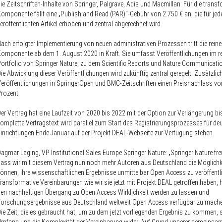
ie Zeitschriften-Inhalte von Springer, Palgrave, Adis und Macmillan. Für die trans
omponente fällt eine „Publish and Read (PAR)“-Gebühr von 2.750 € an, die für jed
eröffentlichten Artikel erhoben und zentral abgerechnet wird.
ach erfolgter Implementierung von neuen administrativen Prozessen tritt die rein
omponente ab dem 1. August 2020 in Kraft. Sie umfasst Veröffentlichungen im r
ortfolio von Springer Nature, zu dem Scientific Reports und Nature Communicati
ie Abwicklung dieser Veröffentlichungen wird zukünftig zentral geregelt. Zusätzlic
eröffentlichungen in SpringerOpen und BMC-Zeitschriften einen Preisnachlass vo
rozent.
er Vertrag hat eine Laufzeit von 2020 bis 2022 mit der Option zur Verlängerung bi
omplette Vertragstext wird parallel zum Start des Registrierungsprozesses für de
inrichtungen Ende Januar auf der Projekt DEAL-Webseite zur Verfügung stehen.
agmar Laging, VP Institutional Sales Europe Springer Nature:
„Springer Nature fre
ass wir mit diesem Vertrag nun noch mehr Autoren aus Deutschland die Möglichke
önnen, ihre wissenschaftlichen Ergebnisse unmittelbar Open Access zu veröffentl
ransformative Vereinbarungen wie wir sie jetzt mit Projekt DEAL getroffen haben, 
en nachhaltigen Übergang zu Open Access Wirklichkeit werden zu lassen und
orschungsergebnisse aus Deutschland weltweit Open Access verfügbar zu mach
ie Zeit, die es gebraucht hat, um zu dem jetzt vorliegenden Ergebnis zu kommen, 