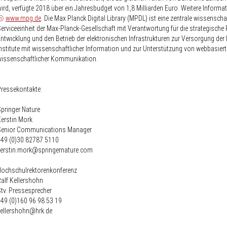
ird, verfügte 2018 über ein Jahresbudget von 1,8 Milliarden Euro. Weitere Informa
www.mpg.de
. Die Max Planck Digital Library (MPDL) ist eine zentrale wissenscha
erviceeinheit der Max-Planck-Gesellschaft mit Verantwortung für die strategische 
ntwicklung und den Betrieb der elektronischen Infrastrukturen zur Versorgung der
nstitute mit wissenschaftlicher Information und zur Unterstützung von webbasierte
wissenschaftlicher Kommunikation.
ressekontakte:
pringer Nature
erstin Mork
Senior Communications Manager
+49 (0)30 82787 5110
kerstin.mork@springernature.com
Hochschulrektorenkonferenz
alf Kellershohn
tv. Pressesprecher
49 (0)160 96 98 53 19
kellershohn@hrk.de