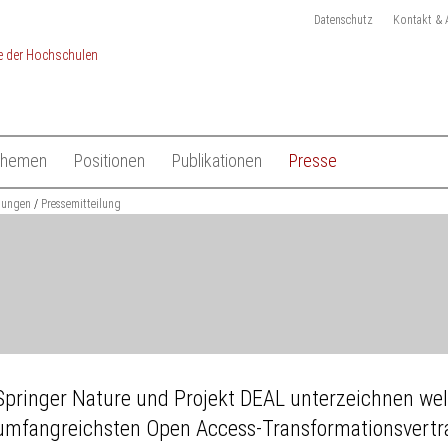
Datenschutz
Kontakt & 
Themen
Positionen
Publikationen
Presse
chulen
ilungen
Studium
Pressemitteilung
Gesamtliste HRK Publikationen
Pressemitteilungen
Lehre
Tagungen
Pressekit
en
Forschung
Anmeldung Presseverteile
Hochschulsystem
Ansprechpartner
 der Hochschulen
Internationales
Springer Nature und Projekt DEAL unterzeichnen wel
umfangreichsten Open Access-Transformationsvertr