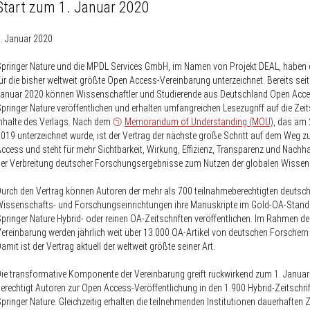
Start zum 1. Januar 2020
. Januar 2020
pringer Nature und die MPDL Services GmbH, im Namen von Projekt DEAL, haben 
ür die bisher weltweit größte Open Access-Vereinbarung unterzeichnet. Bereits sei
anuar 2020 können Wissenschaftler und Studierende aus Deutschland Open Acce
pringer Nature veröffentlichen und erhalten umfangreichen Lesezugriff auf die Zeit
nhalte des Verlags. Nach dem
Memorandum of Understanding (MOU)
, das am 
019 unterzeichnet wurde, ist der Vertrag der nächste große Schritt auf dem Weg 
ccess und steht für mehr Sichtbarkeit, Wirkung, Effizienz, Transparenz und Nachhal
er Verbreitung deutscher Forschungsergebnisse zum Nutzen der globalen Wissen
urch den Vertrag können Autoren der mehr als 700 teilnahmeberechtigten deutsc
issenschafts- und Forschungseinrichtungen ihre Manuskripte im Gold-OA-Stand
pringer Nature Hybrid- oder reinen OA-Zeitschriften veröffentlichen. Im Rahmen de
ereinbarung werden jährlich weit über 13.000 OA-Artikel von deutschen Forschern 
amit ist der Vertrag aktuell der weltweit größte seiner Art.
ie transformative Komponente der Vereinbarung greift rückwirkend zum 1. Janua
erechtigt Autoren zur Open Access-Veröffentlichung in den 1.900 Hybrid-Zeitschri
pringer Nature. Gleichzeitig erhalten die teilnehmenden Institutionen dauerhaften Z