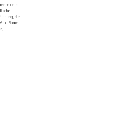
tionen unter
ftliche
Planung, die
 Max-Planck-
r,