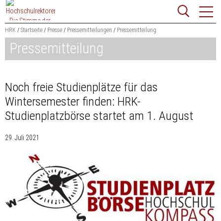
Zum
Websit
Content
springen
HRK
Startseite
Presse
Pressemitteilungen
Pressemitteilung
Pressemitteilung
Suchbegriff
Suchen
Noch freie Studienplätze für das
Wintersemester finden: HRK-
Studienplatzbörse startet am 1. August
29. Juli 2021