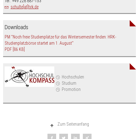
Tel.: +49 228 887-153
schulte[at]hrk.de
Downloads
PM "Noch freie Studienplätze für das Wintersemester finden: HRK-
Studienplatzbörse startet am 1. August"
PDF
[86 KB]
Hochschulen
Studium
Promotion
Zum Seitenanfang