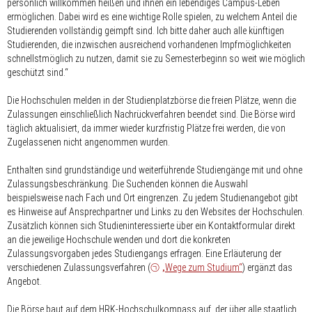
persönlich willkommen heißen und ihnen ein lebendiges Campus-Leben
ermöglichen. Dabei wird es eine wichtige Rolle spielen, zu welchem Anteil die
Studierenden vollständig geimpft sind. Ich bitte daher auch alle künftigen
Studierenden, die inzwischen ausreichend vorhandenen Impfmöglichkeiten
schnellstmöglich zu nutzen, damit sie zu Semesterbeginn so weit wie möglich
geschützt sind.“
Die Hochschulen melden in der Studienplatzbörse die freien Plätze, wenn die
Zulassungen einschließlich Nachrückverfahren beendet sind. Die Börse wird
täglich aktualisiert, da immer wieder kurzfristig Plätze frei werden, die von
Zugelassenen nicht angenommen wurden.
Enthalten sind grundständige und weiterführende Studiengänge mit und ohne
Zulassungsbeschränkung. Die Suchenden können die Auswahl
beispielsweise nach Fach und Ort eingrenzen. Zu jedem Studienangebot gibt
es Hinweise auf Ansprechpartner und Links zu den Websites der Hochschulen.
Zusätzlich können sich Studieninteressierte über ein Kontaktformular direkt
an die jeweilige Hochschule wenden und dort die konkreten
Zulassungsvorgaben jedes Studiengangs erfragen. Eine Erläuterung der
verschiedenen Zulassungsverfahren (
„Wege zum Studium“
) ergänzt das
Angebot.
Die Börse baut auf dem HRK-Hochschulkompass auf, der über alle staatlich