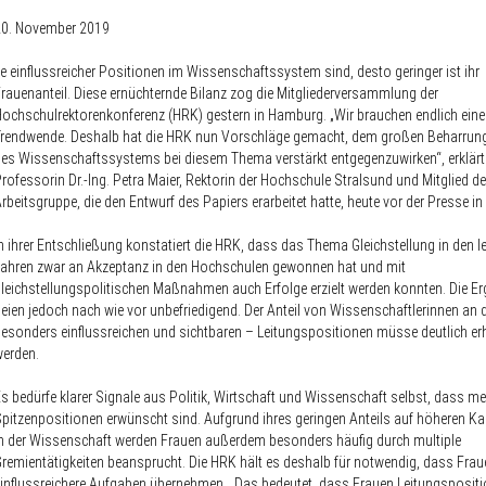
20. November 2019
e einflussreicher Positionen im Wissenschaftssystem sind, desto geringer ist ihr
rauenanteil. Diese ernüchternde Bilanz zog die Mitgliederversammlung der
ochschulrektorenkonferenz (HRK) gestern in Hamburg. „Wir brauchen endlich eine
Trendwende. Deshalb hat die HRK nun Vorschläge gemacht, dem großen Beharru
es Wissenschaftssystems bei diesem Thema verstärkt entgegenzuwirken“, erklärt
rofessorin Dr.-Ing. Petra Maier, Rektorin der Hochschule Stralsund und Mitglied de
rbeitsgruppe, die den Entwurf des Papiers erarbeitet hatte, heute vor der Presse in 
n ihrer Entschließung konstatiert die HRK, dass das Thema Gleichstellung in den l
ahren zwar an Akzeptanz in den Hochschulen gewonnen hat und mit
leichstellungspolitischen Maßnahmen auch Erfolge erzielt werden konnten. Die E
eien jedoch nach wie vor unbefriedigend. Der Anteil von Wissenschaftlerinnen an 
esonders einflussreichen und sichtbaren – Leitungspositionen müsse deutlich er
erden.
s bedürfe klarer Signale aus Politik, Wirtschaft und Wissenschaft selbst, dass me
pitzenpositionen erwünscht sind. Aufgrund ihres geringen Anteils auf höheren Kar
n der Wissenschaft werden Frauen außerdem besonders häufig durch multiple
remientätigkeiten beansprucht. Die HRK hält es deshalb für notwendig, dass Frau
influssreichere Aufgaben übernehmen. „Das bedeutet, dass Frauen Leitungsposit