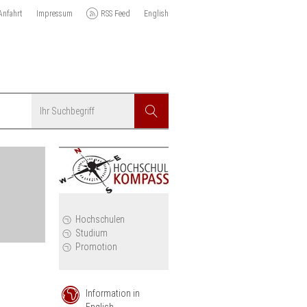
Anfahrt
Impressum
RSS Feed
English
Suchbegriff
Suchen
r
Hochschulen
Studium
Promotion
Information in
English