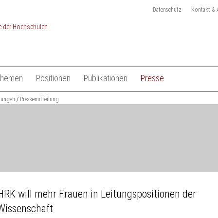
Datenschutz
Kontakt & 
Themen
Positionen
Publikationen
Presse
chulen
ilungen
Studium
Pressemitteilung
Gesamtliste HRK Publikationen
Pressemitteilungen
Lehre
Tagungen
Pressekit
en
Forschung
Anmeldung Presseverteile
Hochschulsystem
Ansprechpartner
 der Hochschulen
Internationales
HRK will mehr Frauen in Leitungspositionen der
Wissenschaft