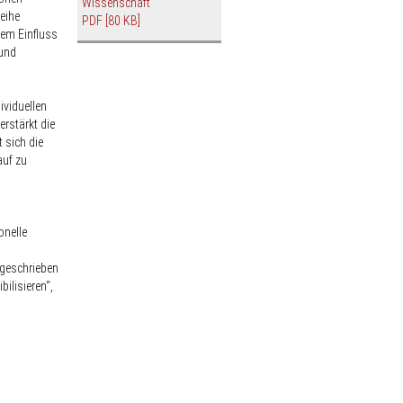
Wissenschaft“
Reihe
PDF
[80 KB]
rem Einfluss
 und
ividuellen
rstärkt die
 sich die
auf zu
onelle
ugeschrieben
bilisieren“,