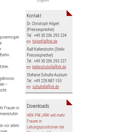
Kontakt
Dr. Christoph Hilgert
(Pressesprecher)
Tel.: +49 30 206 292-224
ngsvermögen
hilgert[at]hrk.de
e
r
Ralf Kellershohn (Stellv.
Berlin.
Pressesprecher)
Tel.: +49 30 206 292-227
etzten
kellershohn[at]hrk.de
Stefanie Schulte-Austum
rgebnisse
Tel.: +49 228 887-153
den –
schulte[at]hrk.de
höht
Downloads
hr Frauen in
rierestufen
HRK-PM „HRK will mehr
Frauen in
en vor allem
Leitungspositionen der
ionen