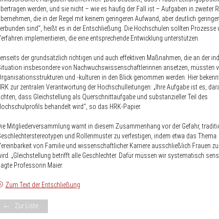
bertragen werden, und sie nicht – wie es häufig der Fall ist – Aufgaben in zweiter 
bernehmen, die in der Regel mit keinem geringeren Aufwand, aber deutlich geringe
erbunden sind“, heißt es in der Entschließung. Die Hochschulen sollten Prozesse
erfahren implementieren, die eine entsprechende Entwicklung unterstützen.
enseits der grundsätzlich richtigen und auch effektiven Maßnahmen, die an der ind
ituation insbesondere von Nachwuchswissenschaftlerinnen ansetzen, müssten ve
rganisationsstrukturen und -kulturen in den Blick genommen werden. Hier bekennt
RK zur zentralen Verantwortung der Hochschulleitungen: „Ihre Aufgabe ist es, dar
chten, dass Gleichstellung als Querschnittaufgabe und substanzieller Teil des
ochschulprofils behandelt wird“, so das HRK-Papier.
ie Mitgliederversammlung warnt in diesem Zusammenhang vor der Gefahr, traditi
eschlechterstereotypen und Rollenmuster zu verfestigen, indem etwa das Thema
ereinbarkeit von Familie und wissenschaftlicher Karriere ausschließlich Frauen z
ird. „Gleichstellung betrifft alle Geschlechter. Dafür müssen wir systematisch sensi
agte Professorin Maier.
Zum Text der Entschließung
Zur Liste