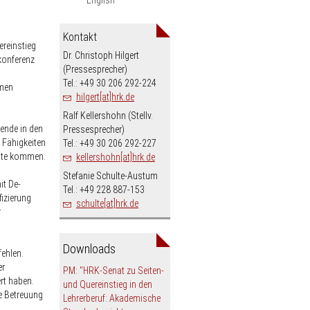
Kontakt
ereinstieg
Dr. Christoph Hilgert
konferenz
(Pressesprecher)
Tel.: +49 30 206 292-224
emen
hilgert[at]hrk.de
Ralf Kellershohn (Stellv.
gende in den
Pressesprecher)
 Fähigkeiten
Tel.: +49 30 206 292-227
Gute kommen.
kellershohn[at]hrk.de
Stefanie Schulte-Austum
it De-
Tel.: +49 228 887-153
fizierung
schulte[at]hrk.de
r
Downloads
fehlen.
er
PM: "HRK-Senat zu Seiten-
rt haben.
und Quereinstieg in den
e Betreuung
Lehrerberuf: Akademische