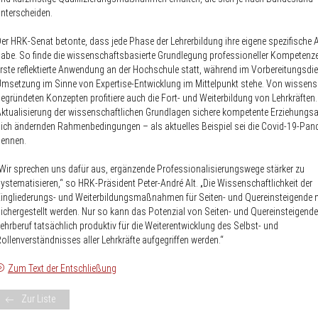
nterscheiden.
er HRK-Senat betonte, dass jede Phase der Lehrerbildung ihre eigene spezifische
abe. So finde die wissenschaftsbasierte Grundlegung professioneller Kompetenz
rste reflektierte Anwendung an der Hochschule statt, während im Vorbereitungsdi
msetzung im Sinne von Expertise-Entwicklung im Mittelpunkt stehe. Von wissens
egründeten Konzepten profitiere auch die Fort- und Weiterbildung von Lehrkräften.
ktualisierung der wissenschaftlichen Grundlagen sichere kompetente Erziehungsar
ich ändernden Rahmenbedingungen – als aktuelles Beispiel sei die Covid-19-Pan
nennen.
Wir sprechen uns dafür aus, ergänzende Professionalisierungswege stärker zu
ystematisieren,“ so HRK-Präsident Peter-André Alt. „Die Wissenschaftlichkeit der
ingliederungs- und Weiterbildungsmaßnahmen für Seiten- und Quereinsteigende
ichergestellt werden. Nur so kann das Potenzial von Seiten- und Quereinsteigende
ehrberuf tatsächlich produktiv für die Weiterentwicklung des Selbst- und
ollenverständnisses aller Lehrkräfte aufgegriffen werden.“
Zum Text der Entschließung
Zur Liste