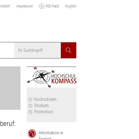
Anfahrt
Impressum
RSS Feed
English
Suchbegriff
Suchen
r
Hochschulen
Studium
Promotion
beruf:
Information in
English