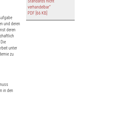
Standards nicht
verhandelbar"
PDF
[66 KB]
 Aufgabe
en und deren
enst deren
chaftlich
 Die
beit unter
demie zu
 muss
n in den