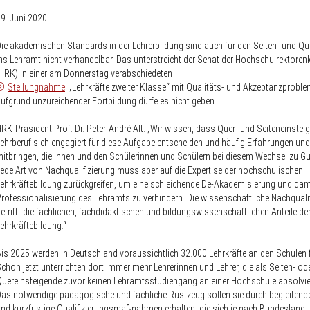
9. Juni 2020
ie akademischen Standards in der Lehrerbildung sind auch für den Seiten- und Qu
ns Lehramt nicht verhandelbar. Das unterstreicht der Senat der Hochschulrektoren
HRK) in einer am Donnerstag verabschiedeten
Stellungnahme
. „Lehrkräfte zweiter Klasse“ mit Qualitäts- und Akzeptanzprobl
ufgrund unzureichender Fortbildung dürfe es nicht geben.
RK-Präsident Prof. Dr. Peter-André Alt: „Wir wissen, dass Quer- und Seiteneinstei
ehrberuf sich engagiert für diese Aufgabe entscheiden und häufig Erfahrungen und
itbringen, die ihnen und den Schülerinnen und Schülern bei diesem Wechsel zu 
ede Art von Nachqualifizierung muss aber auf die Expertise der hochschulischen
ehrkräftebildung zurückgreifen, um eine schleichende De-Akademisierung und dam
rofessionalisierung des Lehramts zu verhindern. Die wissenschaftliche Nachquali
etrifft die fachlichen, fachdidaktischen und bildungswissenschaftlichen Anteile de
ehrkräftebildung.“
is 2025 werden in Deutschland voraussichtlich 32.000 Lehrkräfte an den Schulen 
chon jetzt unterrichten dort immer mehr Lehrerinnen und Lehrer, die als Seiten- od
uereinsteigende zuvor keinen Lehramtsstudiengang an einer Hochschule absolvie
as notwendige pädagogische und fachliche Rüstzeug sollen sie durch begleitend
nd kurzfristige Qualifizierungsmaßnahmen erhalten, die sich je nach Bundesland