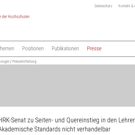
Datenschutz
Kontakt & 
Themen
Positionen
Publikationen
Presse
chulen
ilungen
Studium
Pressemitteilung
Gesamtliste HRK Publikationen
Pressemitteilungen
Lehre
Tagungen
Pressekit
en
Forschung
Anmeldung Presseverteile
Hochschulsystem
Ansprechpartner
 der Hochschulen
Internationales
HRK-Senat zu Seiten- und Quereinstieg in den Lehrer
Akademische Standards nicht verhandelbar