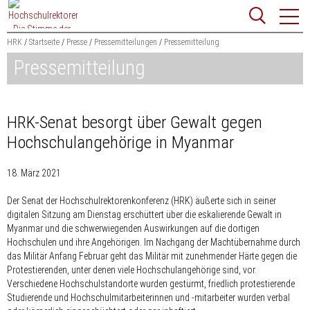
Zum
Websit
Content
springen
HRK
Startseite
Presse
Pressemitteilungen
Pressemitteilung
Pressemitteilung
Suchbegriff
Suchen
HRK-Senat besorgt über Gewalt gegen
Hochschulangehörige in Myanmar
18. März 2021
Der Senat der Hochschulrektorenkonferenz (HRK) äußerte sich in seiner
digitalen Sitzung am Dienstag erschüttert über die eskalierende Gewalt in
Myanmar und die schwerwiegenden Auswirkungen auf die dortigen
Hochschulen und ihre Angehörigen. Im Nachgang der Machtübernahme durch
das Militär Anfang Februar geht das Militär mit zunehmender Härte gegen die
Protestierenden, unter denen viele Hochschulangehörige sind, vor.
Verschiedene Hochschulstandorte wurden gestürmt, friedlich protestierende
Studierende und Hochschulmitarbeiterinnen und -mitarbeiter wurden verbal