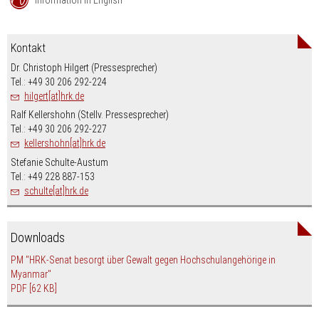
Kontakt
Dr. Christoph Hilgert (Pressesprecher)
Tel.: +49 30 206 292-224
hilgert[at]hrk.de
Ralf Kellershohn (Stellv. Pressesprecher)
Tel.: +49 30 206 292-227
kellershohn[at]hrk.de
Stefanie Schulte-Austum
Tel.: +49 228 887-153
schulte[at]hrk.de
Downloads
PM "HRK-Senat besorgt über Gewalt gegen Hochschulangehörige in
Myanmar"
PDF
[62 KB]