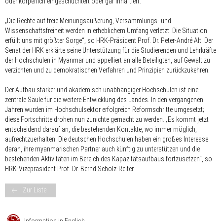
oder körperlich eingeschüchtert oder gar inhaftiert.
„Die Rechte auf freie Meinungsäußerung, Versammlungs- und
Wissenschaftsfreiheit werden in erheblichem Umfang verletzt. Die Situation
erfüllt uns mit größter Sorge“, so HRK-Präsident Prof. Dr. Peter-André Alt. Der
Senat der HRK erklärte seine Unterstützung für die Studierenden und Lehrkräfte
der Hochschulen in Myanmar und appelliert an alle Beteiligten, auf Gewalt zu
verzichten und zu demokratischen Verfahren und Prinzipien zurückzukehren.
Der Aufbau starker und akademisch unabhängiger Hochschulen ist eine
zentrale Säule für die weitere Entwicklung des Landes. In den vergangenen
Jahren wurden im Hochschulsektor erfolgreich Reformschritte umgesetzt;
diese Fortschritte drohen nun zunichte gemacht zu werden. „Es kommt jetzt
entscheidend darauf an, die bestehenden Kontakte, wo immer möglich,
aufrechtzuerhalten. Die deutschen Hochschulen haben ein großes Interesse
daran, ihre myanmarischen Partner auch künftig zu unterstützen und die
bestehenden Aktivitäten im Bereich des Kapazitätsaufbaus fortzusetzen“, so
HRK-Vizepräsident Prof. Dr. Bernd Scholz-Reiter.
Zur Liste
Information in English