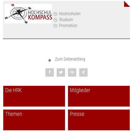
Hochschulen
Studium
Promotion
Zum Seitenanfang
Die HRK
Mitglieder
Themen
Presse