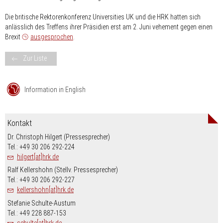
Die britische Rektorenkonferenz Universities UK und die HRK hatten sich
anlässlich des Treffens ihrer Präsidien erst am 2. Juni vehement gegen einen
Brexit
ausgesprochen
.
Zur Liste
Information in English
Kontakt
Dr. Christoph Hilgert (Pressesprecher)
Tel.: +49 30 206 292-224
hilgert[at]hrk.de
Ralf Kellershohn (Stellv. Pressesprecher)
Tel.: +49 30 206 292-227
kellershohn[at]hrk.de
Stefanie Schulte-Austum
Tel.: +49 228 887-153
schulte[at]hrk.de