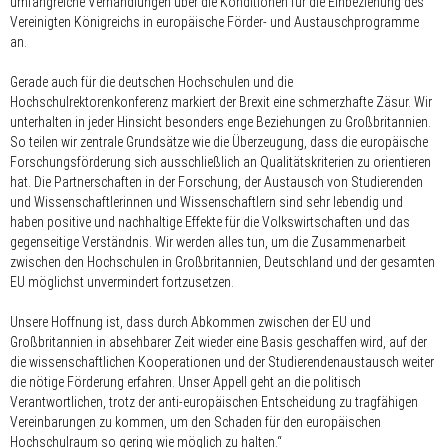
umfangreiche Verhandlungen über die Konditionen für die Einbeziehung des
Vereinigten Königreichs in europäische Förder- und Austauschprogramme
an.
Gerade auch für die deutschen Hochschulen und die
Hochschulrektorenkonferenz markiert der Brexit eine schmerzhafte Zäsur. Wir
unterhalten in jeder Hinsicht besonders enge Beziehungen zu Großbritannien.
So teilen wir zentrale Grundsätze wie die Überzeugung, dass die europäische
Forschungsförderung sich ausschließlich an Qualitätskriterien zu orientieren
hat. Die Partnerschaften in der Forschung, der Austausch von Studierenden
und Wissenschaftlerinnen und Wissenschaftlern sind sehr lebendig und
haben positive und nachhaltige Effekte für die Volkswirtschaften und das
gegenseitige Verständnis. Wir werden alles tun, um die Zusammenarbeit
zwischen den Hochschulen in Großbritannien, Deutschland und der gesamten
EU möglichst unvermindert fortzusetzen.
Unsere Hoffnung ist, dass durch Abkommen zwischen der EU und
Großbritannien in absehbarer Zeit wieder eine Basis geschaffen wird, auf der
die wissenschaftlichen Kooperationen und der Studierendenaustausch weiter
die nötige Förderung erfahren. Unser Appell geht an die politisch
Verantwortlichen, trotz der anti-europäischen Entscheidung zu tragfähigen
Vereinbarungen zu kommen, um den Schaden für den europäischen
Hochschulraum so gering wie möglich zu halten.“