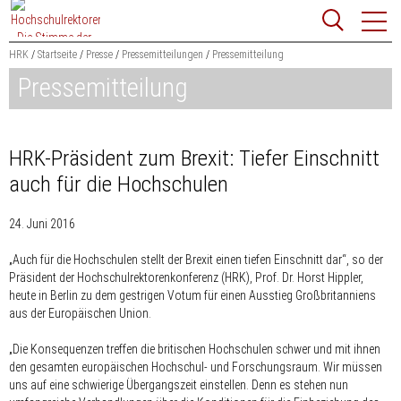
Zum
Websit
Content
springen
HRK
Startseite
Presse
Pressemitteilungen
Pressemitteilung
Pressemitteilung
Suchbegriff
Suchen
HRK-Präsident zum Brexit: Tiefer Einschnitt
auch für die Hochschulen
24. Juni 2016
„Auch für die Hochschulen stellt der Brexit einen tiefen Einschnitt dar“, so der
Präsident der Hochschulrektorenkonferenz (HRK), Prof. Dr. Horst Hippler,
heute in Berlin zu dem gestrigen Votum für einen Ausstieg Großbritanniens
aus der Europäischen Union.
„Die Konsequenzen treffen die britischen Hochschulen schwer und mit ihnen
den gesamten europäischen Hochschul- und Forschungsraum. Wir müssen
uns auf eine schwierige Übergangszeit einstellen. Denn es stehen nun