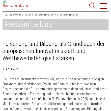
Zum
Websit
Content
springen
HRK
Startseite
Presse
Pressemitteilungen
Pressemitteilung
Pressemitteilung
Suchbegriff
Suchen
Forschung und Bildung als Grundlagen der
europäischen Innovationskraft und
Wettbewerbsfähigkeit stärken
7. April 2026
Die Hochschulrektorenkonferenz (HRK) und ihre Partnerverbände in Belgien,
Frankreich, den Niederlanden, Polen und Spanien rufen ihre jeweiligen
Regierungen und die EU-Kommission gemeinsam dazu auf, die europäische
Zusammenarbeit in Forschung und Hochschulbildung entschlossen
auszubauen und dafür im nächsten EU-Finanzrahmen ab 2028 ausreichend
Mittel bereitzustellen. Die wirtschaftliche und geopolitische Lage erfordere
noch stärkere Investitionen in die europäische Forschung und Bildung als