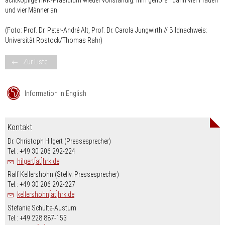
achtköpfige HRK-Präsidium wieder vollständig. Ihm gehören dann vier Frauen
und vier Männer an.
(Foto: Prof. Dr. Peter-André Alt, Prof. Dr. Carola Jungwirth // Bildnachweis:
Universität Rostock/Thomas Rahr)
Zur Liste
Information in English
Kontakt
Dr. Christoph Hilgert (Pressesprecher)
Tel.: +49 30 206 292-224
hilgert[at]hrk.de
Ralf Kellershohn (Stellv. Pressesprecher)
Tel.: +49 30 206 292-227
kellershohn[at]hrk.de
Stefanie Schulte-Austum
Tel.: +49 228 887-153