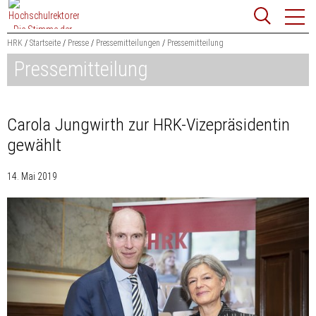
Zum
Websit
Content
springen
HRK
Startseite
Presse
Pressemitteilungen
Pressemitteilung
Pressemitteilung
Suchbegriff
Suchen
Carola Jungwirth zur HRK-Vizepräsidentin
gewählt
14. Mai 2019