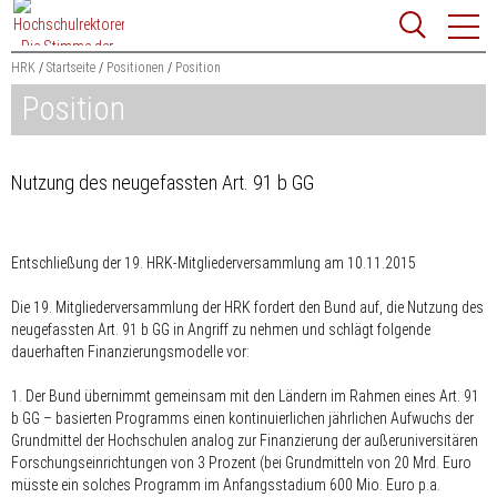
Zum
Websit
Content
springen
HRK
Startseite
Positionen
Position
Position
Suchbegriff
Suchen
Nutzung des neugefassten Art. 91 b GG
Entschließung der 19. HRK-Mitgliederversammlung am 10.11.2015
Die 19. Mitgliederversammlung der HRK fordert den Bund auf, die Nutzung des
neugefassten Art. 91 b GG in Angriff zu nehmen und schlägt folgende
dauerhaften Finanzierungsmodelle vor:
1. Der Bund übernimmt gemeinsam mit den Ländern im Rahmen eines Art. 91
b GG – basierten Programms einen kontinuierlichen jährlichen Aufwuchs der
Grundmittel der Hochschulen analog zur Finanzierung der außeruniversitären
Forschungseinrichtungen von 3 Prozent (bei Grundmitteln von 20 Mrd. Euro
müsste ein solches Programm im Anfangsstadium 600 Mio. Euro p.a.