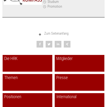
Studium
Promotion
Zum Seitenanfang
Die HRK
Mitglieder
Themen
Presse
Positionen
International