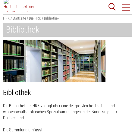
Zum
Websit
Content
springen
HRK
Startseite
Die HRK
Bibliothek
Bibliothek
Suchbegriff
Suchen
Bibliothek
Die Bibliothek der HRK verfügt über eine der größten hochschul- und
wissenschaftspolitischen Spezialsammlungen in der Bundesrepublik
Deutschland.
Die Sammlung umfasst: