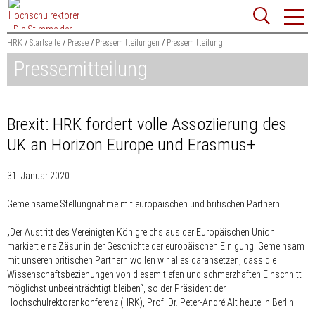
Zum
Websit
Content
springen
HRK
Startseite
Presse
Pressemitteilungen
Pressemitteilung
Pressemitteilung
Suchbegriff
Suchen
Brexit: HRK fordert volle Assoziierung des
UK an Horizon Europe und Erasmus+
31. Januar 2020
Gemeinsame Stellungnahme mit europäischen und britischen Partnern
„Der Austritt des Vereinigten Königreichs aus der Europäischen Union
markiert eine Zäsur in der Geschichte der europäischen Einigung. Gemeinsam
mit unseren britischen Partnern wollen wir alles daransetzen, dass die
Wissenschaftsbeziehungen von diesem tiefen und schmerzhaften Einschnitt
möglichst unbeeinträchtigt bleiben“, so der Präsident der
Hochschulrektorenkonferenz (HRK), Prof. Dr. Peter-André Alt heute in Berlin.