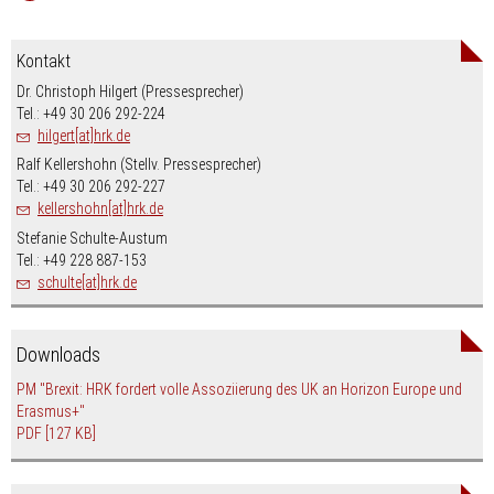
Kontakt
Dr. Christoph Hilgert (Pressesprecher)
Tel.: +49 30 206 292-224
hilgert[at]hrk.de
Ralf Kellershohn (Stellv. Pressesprecher)
Tel.: +49 30 206 292-227
kellershohn[at]hrk.de
Stefanie Schulte-Austum
Tel.: +49 228 887-153
schulte[at]hrk.de
Downloads
PM "Brexit: HRK fordert volle Assoziierung des UK an Horizon Europe und
Erasmus+"
PDF
[127 KB]