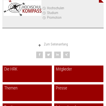
Hochschulen
Studium
Promotion
Zum Seitenanfang
Die HRK
Mitglieder
Themen
Presse