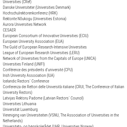
Universities (CRef)
Danske Universiteter (Universities Denmark)
Hochschulrektorenkonferenz (HRK)
Rektorite Nõukogu (Universities Estonia)
Aurora Universities Network
CESAER
European Consortium of Innovative Universities (ECIU)
European University Association (EUA)
The Guild of European Research-Intensive Universities
League of European Research Universities (LERU)
Network of Universities from the Capitals of Europe (UNICA)
Universities Finland (UNIFI)
Conférence des présidents d'université (CPU)
Irish University Association (IUA)
Icelandic Rectors´ Conference
Conferenza dei Rettori delle Università italiane (CRUI, The Conference of Italian
University Rectors)
Latvijas Rektoru Padome (Latvian Rectors´ Council)
Universities Lithuania
Universität Luxemburg
Vereniging van Universiteiten (VSNU, The Association of Universities in the
Netherlands)
Universitets- og høgskolerådet (UHR, Universities Norway)