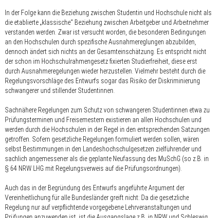
In der Folge kann die Beziehung zwischen Studentin und Hochschule nicht als
die etablierte „klassische“ Beziehung zwischen Arbeitgeber und Arbeitnehmer
verstanden werden. Zwar ist versucht worden, die besonderen Bedingungen
an den Hochschulen durch spezifische Ausnahmereglungen abzubilden,
dennoch ändert sich nichts an der Gesamteinschätzung. Es entspricht nicht
der schon im Hochschulrahmengesetz fixierten Studierfreiheit, diese erst
durch Ausnahmeregelungen wieder herzustellen. Vielmehr besteht durch die
Regelungsvorschläge des Entwurfs sogar das Risiko der Diskriminierung
schwangerer und stillender Studentinnen.
Sachnähere Regelungen zum Schutz von schwangeren Studentinnen etwa zu
Prüfungsterminen und Freisemestern existieren an allen Hochschulen und
werden durch die Hochschulen in der Regel in den entsprechenden Satzungen
getroffen. Sofern gesetzliche Regelungen formuliert werden sollen, wären
selbst Bestimmungen in den Landeshochschulgesetzen zielführender und
sachlich angemessener als die geplante Neufassung des MuSchG (so z.B. in
§ 64 NRW LHG mit Regelungsverweis auf die Prüfungsordnungen).
Auch das in der Begründung des Entwurfs angeführte Argument der
Vereinheitlichung für alle Bundesländer greift nicht: Da die gesetzliche
Regelung nur auf verpflichtende vorgegebene Lehrveranstaltungen und
Prüfungen anzuwenden ist, ist die Ausgangslage z.B. in NRW und Schleswig