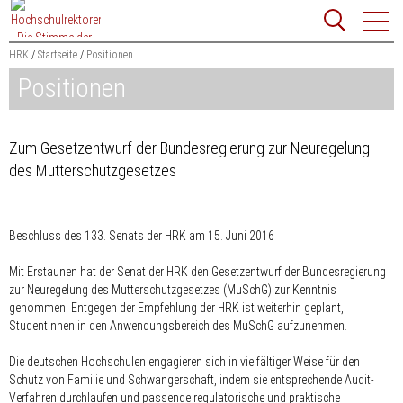
Zum
Websit
Content
springen
HRK
Startseite
Positionen
Positionen
Suchbegriff
Suchen
Zum Gesetzentwurf der Bundesregierung zur Neuregelung
des Mutterschutzgesetzes
Beschluss des 133. Senats der HRK am 15. Juni 2016
Mit Erstaunen hat der Senat der HRK den Gesetzentwurf der Bundesregierung
zur Neuregelung des Mutterschutzgesetzes (MuSchG) zur Kenntnis
genommen. Entgegen der Empfehlung der HRK ist weiterhin geplant,
Studentinnen in den Anwendungsbereich des MuSchG aufzunehmen.
Die deutschen Hochschulen engagieren sich in vielfältiger Weise für den
Schutz von Familie und Schwangerschaft, indem sie entsprechende Audit-
Verfahren durchlaufen und passende regulatorische und praktische