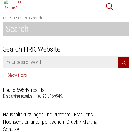
Jump
Website
to
search
content
Englisch
Englisch
Search
Search
Search HRK Website
Searchword
Se
Show filters
Found 69549 results
.
Displaying results 11 to 20 of 69549.
Haushaltskürzungen und Proteste : Brasiliens
Hochschulen unter politischem Druck / Martina
Schulze