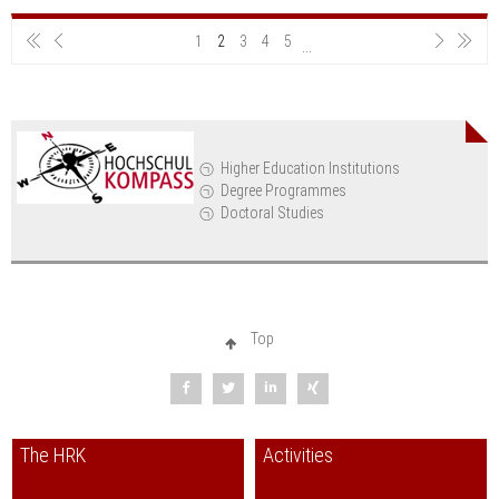
First
Previous
Next
Last
1
2
3
4
5
...
Higher Education Institutions
Degree Programmes
Doctoral Studies
Top
The HRK
Activities