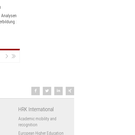
n
: Analysen
rbildung :
Next
Last
HRK International
Academic mobility and
recognition
European Higher Education