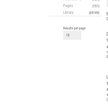
Bologna Proce
Pages
(151)
Statistics
Library
(69149)
New Media
D
European Resea
Results per page:
4
c
E
4
s
(