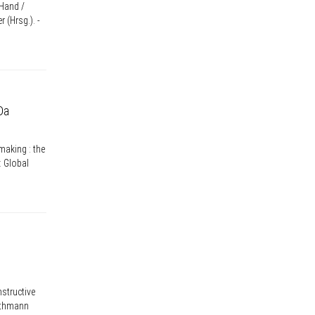
 Hand /
 (Hrsg.). -
Da
making : the
: Global
nstructive
rothmann