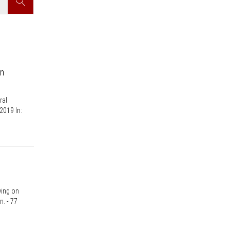
Search
an
in
ral
2019 In:
wing on
. - 77