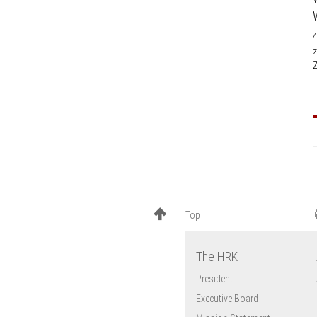
4
z
Z
Top
The HRK
President
Executive Board