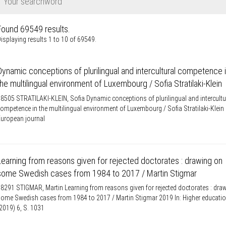
Knowledge Security
ss
Representative offices of Germ
universities abroad
Found 69549 results
.
isplaying results 1 to 10 of 69549.
rch Policy
Dynamic conceptions of plurilingual and intercultural competence 
the multilingual environment of Luxembourg / Sofia Stratilaki-Klein
8505 STRATILAKI-KLEIN, Sofia Dynamic conceptions of plurilingual and intercultu
ompetence in the multilingual environment of Luxembourg / Sofia Stratilaki-Klein 
uropean journal
Learning from reasons given for rejected doctorates : drawing on
some Swedish cases from 1984 to 2017 / Martin Stigmar
8291 STIGMAR, Martin Learning from reasons given for rejected doctorates : dra
ome Swedish cases from 1984 to 2017 / Martin Stigmar 2019 In: Higher education
2019) 6, S. 1031