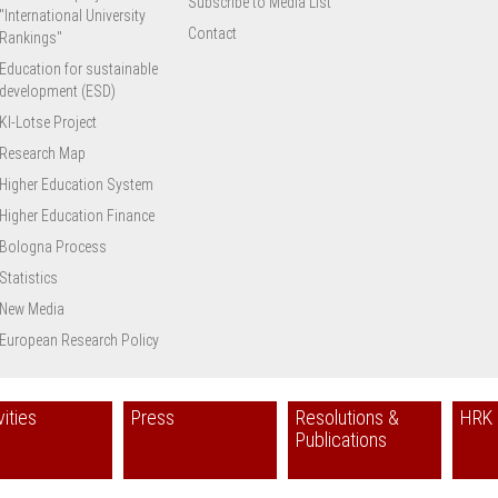
Subscribe to Media List
"International University
Contact
Rankings"
Education for sustainable
development (ESD)
KI-Lotse Project
Research Map
Higher Education System
Higher Education Finance
Bologna Process
Statistics
New Media
European Research Policy
vities
Press
Resolutions &
HRK 
Publications