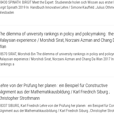
8430 SPINATH. BIRGIT Meet the Expert: Studierende holen sich Wissen aus erster
irgit Spinath 2019 In: Handbuch Innovative Lehre / Simone Kauffeld ; Julius Othmer
Wiesbaden
The dilemma of university rankings in policy and policymaking : the
Malaysian experience / Morshidi Sirat, Norzaini Azman and Chang 
Wan
8570 SIRAT, Morshidi Bin The dilemma of university rankings in policy and policy
alaysian experience / Morshidi Sirat, Norzaini Azman and Chang Da Wan 2017 In
Rankings a
Lehre von der Prüfung her planen : ein Beispiel für Constructive
Alignment aus der Mathematikausbildung / Karl Friedrich Siburg ;
Christopher Strothmann
8337 SIBURG, Karl Friedrich Lehre von der Prüfung her planen : ein Beispiel für Co
lignment aus der Mathematikausbildung / Karl Friedrich Siburg ; Christopher St