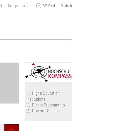
nt
Data protection
RSS Feed
Deutsch
icy
Higher Education
Institutions
cil
Degree Programmes
Doctoral Studies