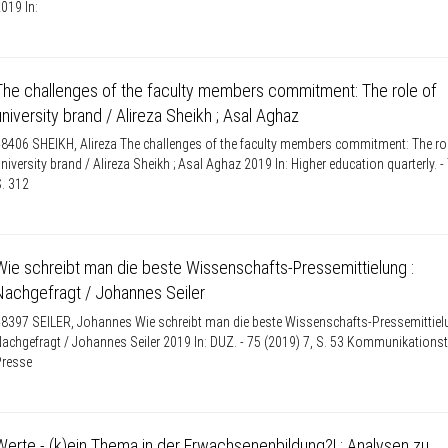
019 In:
The challenges of the faculty members commitment: The role of
university brand / Alireza Sheikh ; Asal Aghaz
8406 SHEIKH, Alireza The challenges of the faculty members commitment: The ro
niversity brand / Alireza Sheikh ; Asal Aghaz 2019 In: Higher education quarterly. -
. 312
Wie schreibt man die beste Wissenschafts-Pressemittielung :
Nachgefragt / Johannes Seiler
8397 SEILER, Johannes Wie schreibt man die beste Wissenschafts-Pressemittielu
achgefragt / Johannes Seiler 2019 In: DUZ. - 75 (2019) 7, S. 53 Kommunikationst
Presse
Werte - (k)ein Thema in der Erwachsenenbildung?! : Analysen zu