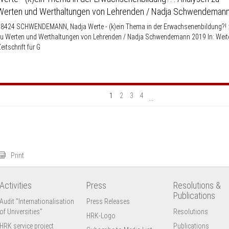
Werten und Werthaltungen von Lehrenden / Nadja Schwendeman
8424 SCHWENDEMANN, Nadja Werte - (k)ein Thema in der Erwachsenenbildung?! 
u Werten und Werthaltungen von Lehrenden / Nadja Schwendemann 2019 In: Weite
eitschrift für G
1
2
3
4
...
Print
Activities
Press
Resolutions &
Publications
Audit "Internationalisation
Press Releases
of Universities"
Resolutions
HRK-Logo
HRK service project
Publications