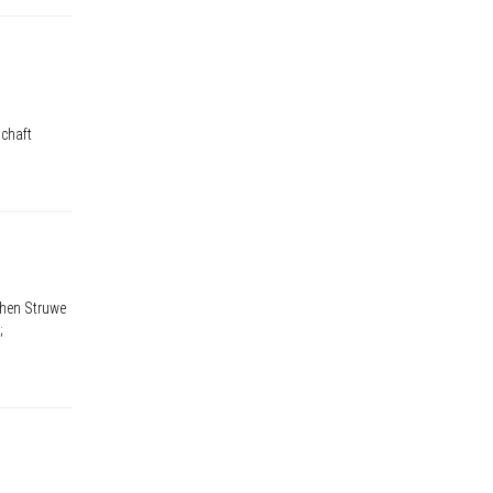
schaft
chen Struwe
;