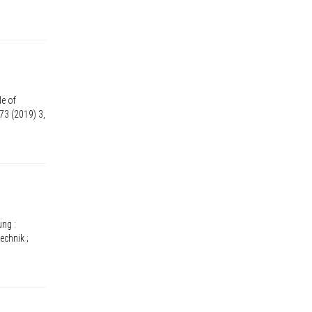
le of
 73 (2019) 3,
ng :
echnik ;