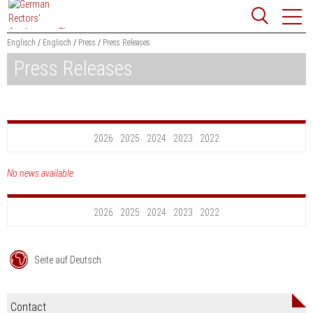
Jump
Website
to
search
content
Englisch
Englisch
Press
Press Releases
Press Releases
Searchword
Search
2026
2025
2024
2023
2022
No news available.
2026
2025
2024
2023
2022
Seite auf Deutsch
Contact