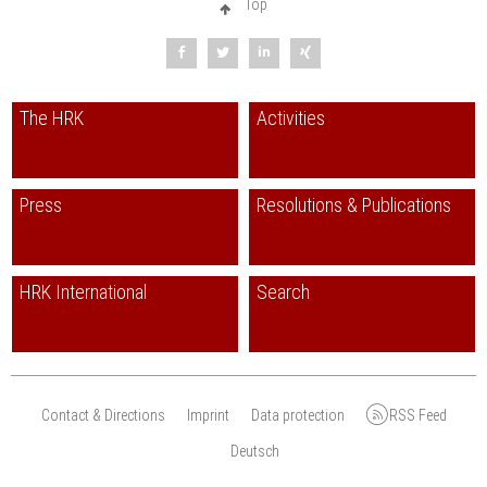
Top
The HRK
Activities
Press
Resolutions & Publications
HRK International
Search
Contact & Directions
Imprint
Data protection
RSS Feed
Deutsch