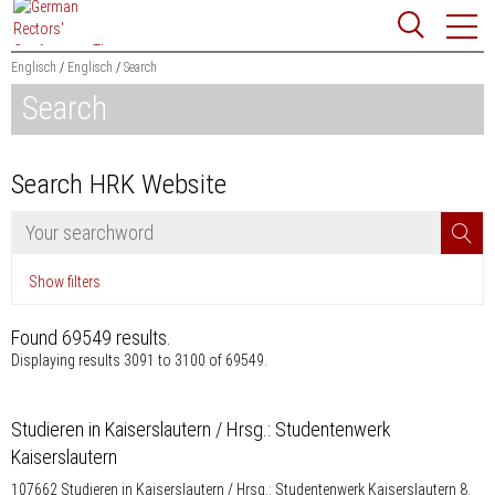
Jump
Website
to
search
content
Englisch
Englisch
Search
Search
Search HRK Website
Searchword
Se
Show filters
Found 69549 results
.
Displaying results 3091 to 3100 of 69549.
Studieren in Kaiserslautern / Hrsg.: Studentenwerk
Kaiserslautern
107662 Studieren in Kaiserslautern / Hrsg.: Studentenwerk Kaiserslautern 8.