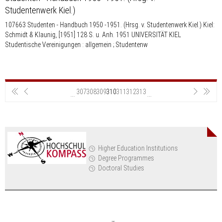
Studentenwerk Kiel.)
107663 Studenten - Handbuch 1950 -1951. (Hrsg. v. Studentenwerk Kiel.) Kiel:
Schmidt & Klaunig, [1951] 128 S. u. Anh. 1951 UNIVERSITÄT KIEL
Studentische Vereinigungen : allgemein ; Studentenw
First
Previous
Next
Last
307
308
309
310
311
312
313
...
...
Higher Education Institutions
Degree Programmes
Doctoral Studies